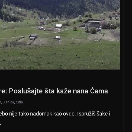
re: Poslušajte šta kaže nana Ćama
n
,
Sjenica
,
tutin
bo nije tako nadomak kao ovde. Ispružiš šake i
.