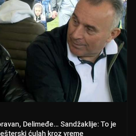
oravan, Delimeđe… Sandžaklije: To je
 Pešterski ćulah kroz vreme