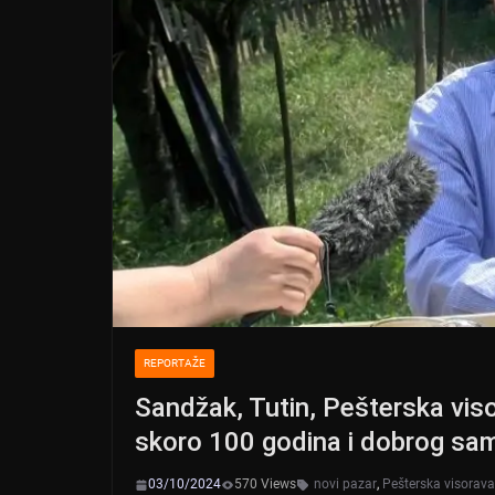
REPORTAŽE
Sandžak, Tutin, Pešterska vis
skoro 100 godina i dobrog sam
03/10/2024
570 Views
novi pazar
,
Pešterska visorav