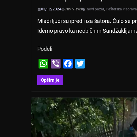
03/12/2024
789 Views
novi pazar
,
Pešterska visorav
Mladi ljudi su ipred i iza šatora. Čulo se
Idemo pravo ka neobičnim Sandžaklijam
Podeli
W
Vi
F
T
h
b
a
wi
at
er
c
tt
Opširnije
s
e
er
A
b
p
o
p
o
k