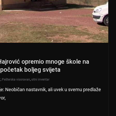
Hajrović opremio mnoge škole na
 početak boljeg svijeta
"
,
Pešterska visoravan
,
sitni inventar
je: Neobičan nastavnik, ali uvek u svemu predlaže
or,