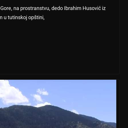
Gore, na prostranstvu, dedo Ibrahim Husović iz
u tutinskoj opštini,