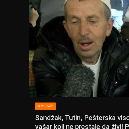
REPORTAŽE
Sandžak, Tutin, Pešterska vis
vašar koji ne prestaje da živi!