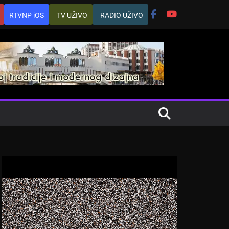
RTVNP iOS
TV UŽIVO
RADIO UŽIVO