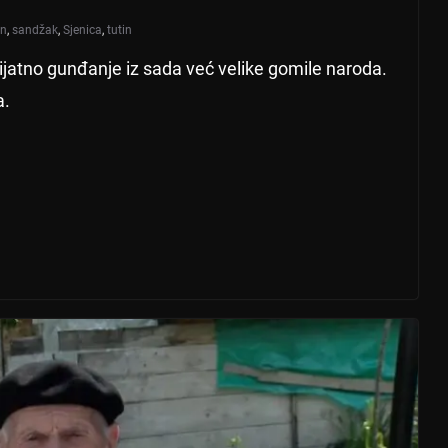
an
,
sandžak
,
Sjenica
,
tutin
 prijatno gunđanje iz sada već velike gomile naroda.
a.