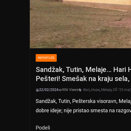
REPORTAŽE
Sandžak, Tutin, Melaje… Hari 
Pešteri! Smešak na kraju sela,
22/02/2024
906 Views
đaci
,
klupe
,
Melaje
,
OŠ "25.maj
Sandžak, Tutin, Pešterska visoravn, Mela
dobre ideje; nije pristao smesta na razgov
Podeli