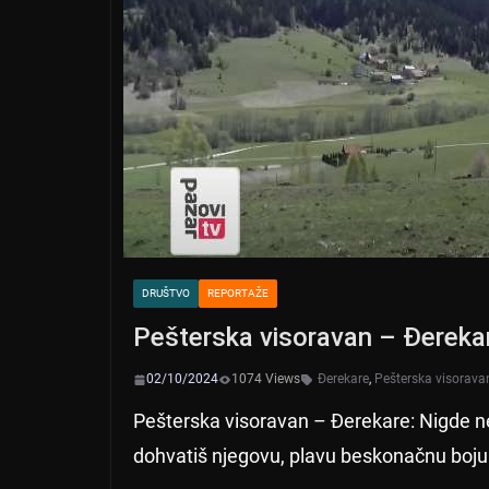
DRUŠTVO
REPORTAŽE
Pešterska visoravan – Đereka
02/10/2024
1074 Views
Đerekare
,
Pešterska visorava
Pešterska visoravan – Đerekare: Nigde ne
dohvatiš njegovu, plavu beskonačnu boju