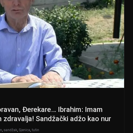
oravan, Đerekare… Ibrahim: Imam
 zdravalja! Sandžački adžo kao nur
an
,
sandžak
,
Sjenica
,
tutin