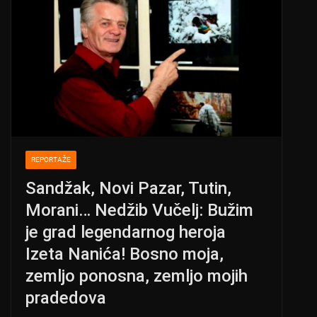
REPORTAŽE
Sandžak, Novi Pazar, Tutin,
Morani… Nedžib Vučelj: Bužim
je grad legendarnog heroja
Izeta Nanića! Bosno moja,
zemljo ponosna, zemljo mojih
pradedova