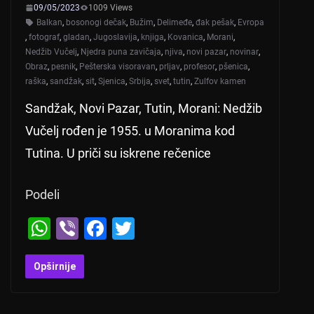
09/05/2023
1009 Views
Balkan
,
bosonogi dečak
,
Bužim
,
Delimeđe
,
đak pešak
,
Evropa
,
fotograf
,
gladan
,
Jugoslavija
,
knjiga
,
Kovanica
,
Morani
,
Nedžib Vučelj
,
Njedra puna zavičaja
,
njiva
,
novi pazar
,
novinar
,
Obraz
,
pesnik
,
Pešterska visoravan
,
prljav
,
profesor
,
pšenica
,
raška
,
sandžak
,
sit
,
Sjenica
,
Srbija
,
svet
,
tutin
,
Zulfov kamen
Sandžak, Novi Pazar, Tutin, Morani: Nedžib
Vučelj rođen je 1955. u Moranima kod
Tutina. U priči su iskrene rečenice
Podeli
W
Vi
F
T
h
b
a
wi
at
er
c
tt
Opširnije
s
e
er