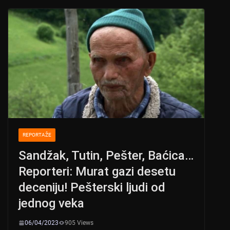
s
e
er
A
b
p
o
p
o
k
REPORTAŽE
Sandžak, Tutin, Pešter, Baćica…
Reporteri: Murat gazi desetu
deceniju! Pešterski ljudi od
jednog veka
06/04/2023
905 Views