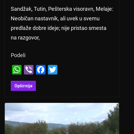
Sandžak, Tutin, Pešterska visoravn, Melaje:
Neobičan nastavnik, ali uvek u svemu
predlaže dobre ideje; nije pristao smesta
na razgovor,
Podeli
W
Vi
F
T
h
b
a
wi
at
er
c
tt
Opširnije
s
e
er
A
b
p
o
p
o