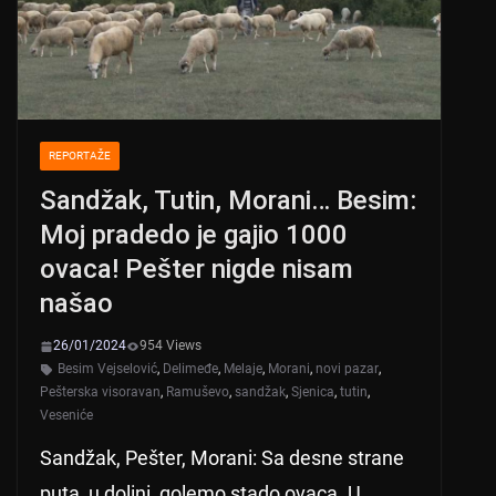
k
REPORTAŽE
Sandžak, Tutin, Morani… Besim:
Moj pradedo je gajio 1000
ovaca! Pešter nigde nisam
našao
26/01/2024
954 Views
Besim Vejselović
,
Delimeđe
,
Melaje
,
Morani
,
novi pazar
,
Pešterska visoravan
,
Ramuševo
,
sandžak
,
Sjenica
,
tutin
,
Veseniće
Sandžak, Pešter, Morani: Sa desne strane
puta, u dolini, golemo stado ovaca. U