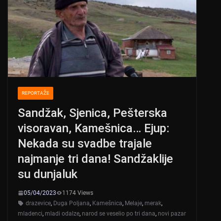
p
o
k
REPORTAŽE
Sandžak, Sjenica, Pešterska
visoravan, Kamešnica… Ejup:
Nekada su svadbe trajale
najmanje tri dana! Sandžaklije
su dunjaluk
05/04/2023
1174 Views
drazevice
,
Duga Poljana
,
Kamešnica
,
Melaje
,
merak
,
mladenci
,
mladi odalze
,
narod se veselio po tri dana
,
novi pazar