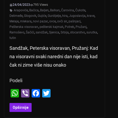
24/04/2023
795 Views
Arapoviće
,
Baćica
,
Baljen
,
Balkan
,
Čarovina
,
Čukote
,
Delimeđe
,
Glogovik
,
Gujiće
,
Gurdijelje
,
hira
,
Jugoslavija
,
krave
,
Melaje
,
mlekara
,
novi pazar
,
ovce
,
ovči sir
,
pašnjaci
,
Pešterska visoravan
,
pešterski kajmak
,
Potreb
,
Pružanj
,
Ramoševo
,
Šačići
,
sandžak
,
Sjenica
,
Srbija
,
stocarstvo
,
surutka
,
tutin
Sandžak, Peterska visoravan, Pružanj: Kad
na visoravni svaki naredni dan nije isti, kad
čak ni zime više nisu onako
Podeli
W
Vi
F
T
h
b
a
wi
at
er
c
tt
Opširnije