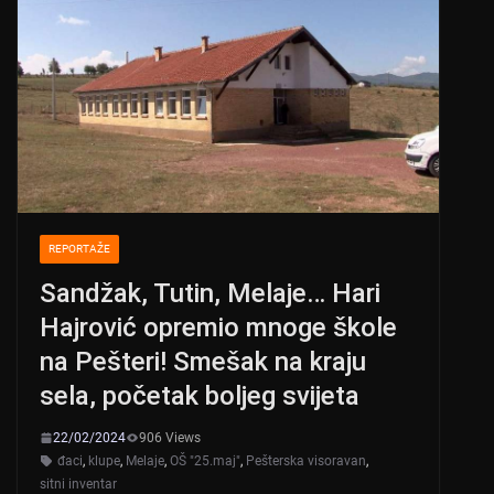
REPORTAŽE
Sandžak, Tutin, Melaje… Hari
Hajrović opremio mnoge škole
na Pešteri! Smešak na kraju
sela, početak boljeg svijeta
22/02/2024
906 Views
đaci
,
klupe
,
Melaje
,
OŠ "25.maj"
,
Pešterska visoravan
,
sitni inventar