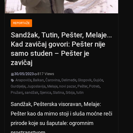
REPORTAŽE
Sandžak, Tutin, Pešter, Melaje…
Kad zavičaj govori: Pešter nije
samo studen – Pešter je
zavičaj
30/05/2023
817 Views
Arapoviće
,
Balkan
,
Čarovina
,
Delimeđe
,
Glogovik
,
Gujiće
,
Gurdijelje
,
Jugoslavija
,
Melaje
,
novi pazar
,
Pešter
,
Potreb
,
Pružanj
,
sandžak
,
Sjenica
,
Slatina
,
Srbija
,
tutin
Sandžak, Pešterska visoravan, Melaje:
Pešter kao da mirno stoji i sluša moćne reči
prirode koje su šaputale: ogromnim
prostranstvom,