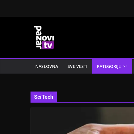
Skip
to
content
NASLOVNA
SVE VESTI
KATEGORIJE
SciTech