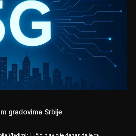
im gradovima Srbije
a Vladimir Lučić izjavio je danas da je ta