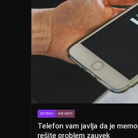
SCITECH
SVE VESTI
Telefon vam javlja da je memo
rešite problem zauvek