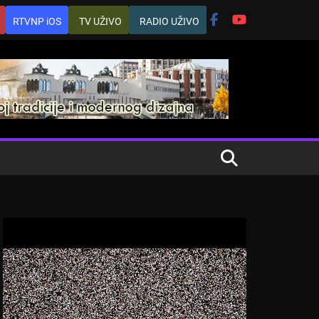
RTVNP iOS
TV UŽIVO
RADIO UŽIVO