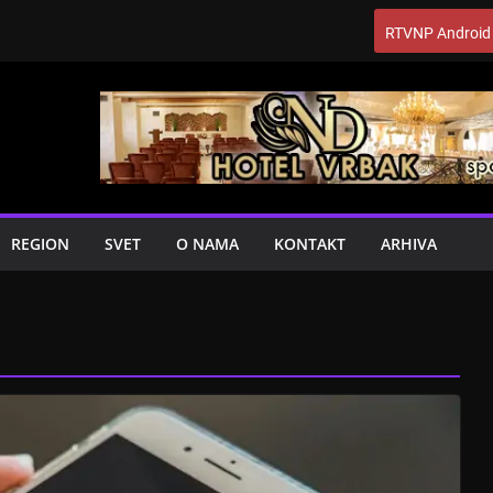
RTVNP Android
REGION
SVET
O NAMA
KONTAKT
ARHIVA