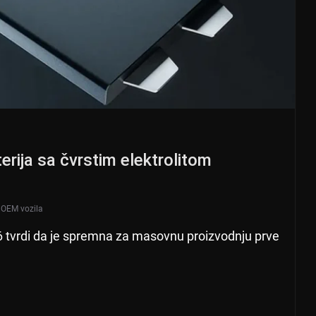
erija sa čvrstim elektrolitom
,
OEM vozila
 tvrdi da je spremna za masovnu proizvodnju prve