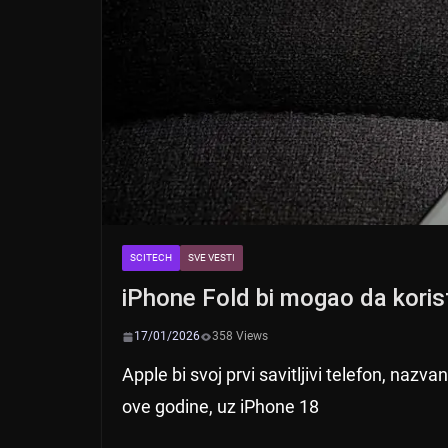
SCITECH
SVE VESTI
iPhone Fold bi mogao da korist
17/01/2026
358 Views
Apple bi svoj prvi savitljivi telefon, naz
ove godine, uz iPhone 18