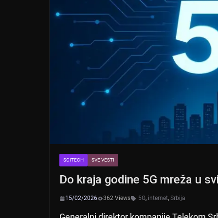
SCITECH
SVE VESTI
Do kraja godine 5G mreža u sv
15/02/2026
362 Views
5G
,
internet
,
Srbija
Generalni direktor kompanije Telekom Srbij