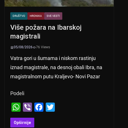
DRUŠTVO
HRONIKA
SVE VESTI
Više požara na Ibarskoj
magistrali
05/08/2026
76 Views
Vatra gori u šumama i niskom rastinju
iznad magistrale, na desnoj obali Ibra, na
magistralnom putu Kraljevo- Novi Pazar
Podeli
W
Vi
F
T
h
b
a
wi
at
er
c
tt
Opširnije