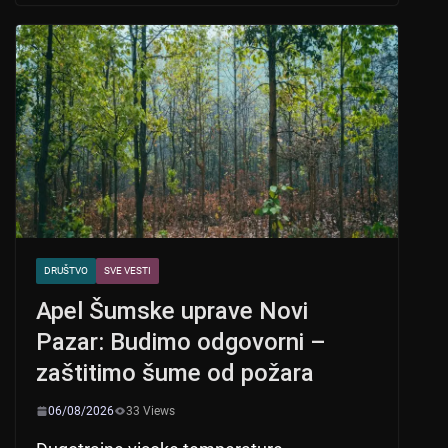
s
e
er
A
b
p
o
p
o
k
DRUŠTVO
SVE VESTI
Apel Šumske uprave Novi
Pazar: Budimo odgovorni –
zaštitimo šume od požara
06/08/2026
33 Views