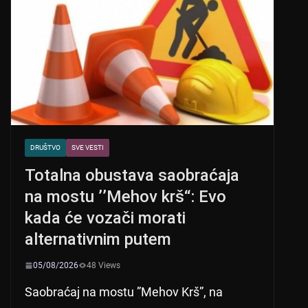
p
o
p
o
k
DRUŠTVO
SVE VESTI
Totalna obustava saobraćaja
na mostu ’’Mehov krš“: Evo
kada će vozači morati
alternativnim putem
05/08/2026
48 Views
Saobraćaj na mostu ”Mehov Krš”, na