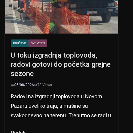
k
DRUŠTVO
SVE VESTI
U toku izgradnja toplovoda,
radovi gotovi do početka grejne
sezone
06/08/2026
73 Views
Radovi na izgradnji toplovoda u Novom
Pazaru uveliko traju, a mašine su
svakodnevno na terenu. Trenutno se radi u
Podeli