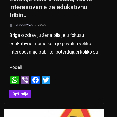
interesovanje za edukativnu
tribinu
05/08/2026
87 Views
Briga o zdravlju žena bila je u fokusu
edukativne tribine koja je privukla veliko
interesovanje publike, potvrđujući koliko su
Podeli
W
Vi
F
T
h
b
a
wi
at
er
c
tt
Opširnije
s
e
er
A
b