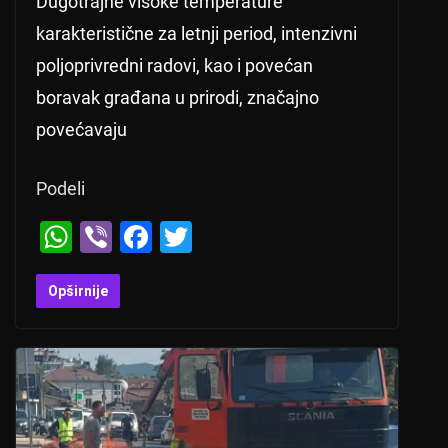
Dugotrajne visoke temperature
karakteristične za letnji period, intenzivni
poljoprivredni radovi, kao i povećan
boravak građana u prirodi, značajno
povećavaju
Podeli
W
Vi
F
T
h
b
a
wi
at
er
c
tt
Opširnije
s
e
er
A
b
p
o
p
o