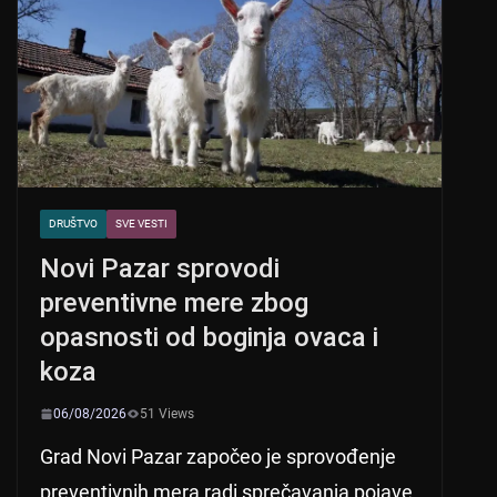
p
o
p
o
k
DRUŠTVO
SVE VESTI
Novi Pazar sprovodi
preventivne mere zbog
opasnosti od boginja ovaca i
koza
06/08/2026
51 Views
Grad Novi Pazar započeo je sprovođenje
preventivnih mera radi sprečavanja pojave