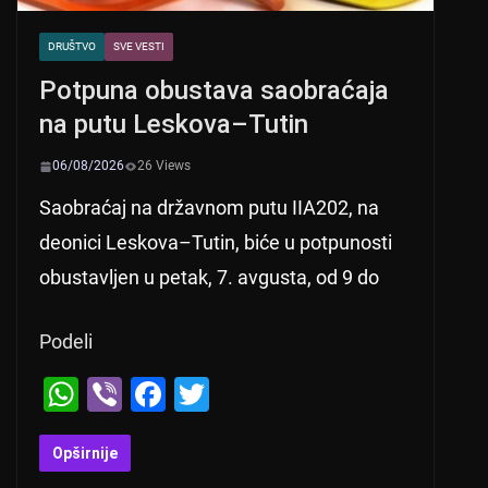
DRUŠTVO
SVE VESTI
Potpuna obustava saobraćaja
na putu Leskova–Tutin
06/08/2026
26 Views
Saobraćaj na državnom putu IIA202, na
deonici Leskova–Tutin, biće u potpunosti
obustavljen u petak, 7. avgusta, od 9 do
Podeli
W
Vi
F
T
h
b
a
wi
at
er
c
tt
Opširnije