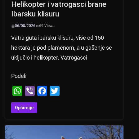
Helikopter i vatrogasci brane
Ibarsku klisuru
06/08/2026
69 Views
Vatra guta ibarsku klisuru, više od 150
hektara je pod plamenom, a u gašenje se
uključio i helikopter. Vatrogasci
Podeli
W
Vi
F
T
h
b
a
wi
at
er
c
tt
Opširnije
s
e
er
A
b