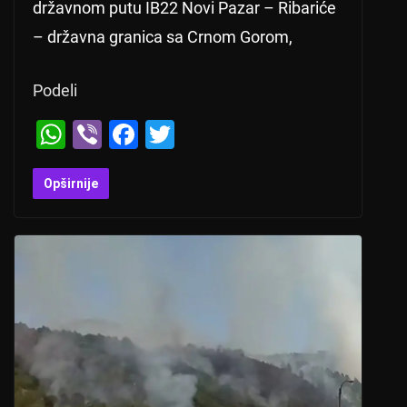
državnom putu IB22 Novi Pazar – Ribariće
– državna granica sa Crnom Gorom,
Podeli
W
Vi
F
T
h
b
a
wi
at
er
c
tt
Opširnije
s
e
er
A
b
p
o
p
o
k