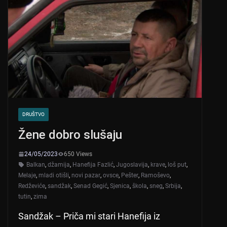
DRUŠTVO
Žene dobro slušaju
24/05/2023
650 Views
Balkan
,
džamija
,
Hanefija Fazlić
,
Jugoslavija
,
krave
,
loš put
,
Melaje
,
mladi otišli
,
novi pazar
,
ovsce
,
Pešter
,
Ramoševo
,
Redževiće
,
sandžak
,
Senad Gegić
,
Sjenica
,
škola
,
sneg
,
Srbija
,
tutin
,
zima
Sandžak – Priča mi stari Hanefija iz