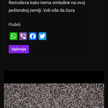
Ramoševa kako nema omladine na ovoj
pešterskoj zemlji. Voli više da čuva
Podeli
W
Vi
F
T
h
b
a
wi
at
er
c
tt
Opširnije
s
e
er
A
b
p
o
p
o
k