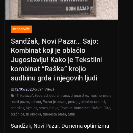
REPORTAŽE
Sandžak, Novi Pazar… Sajo:
Kombinat koji je oblačio
Jugoslaviju! Kako je Tekstilni
kombinat “Raška” krojio
sudbinu grda i njegovih ljudi
12/05/2023
694 Views
"Trikotaža"
,
Beograd
,
dobra hrana
,
drugarstvo
,
mašine
,
more
,
novi pazar
,
odmor
,
Pazar je pevao
,
penzije
,
planine
,
radnici
,
sandžak
,
Sjenica
,
smeh
,
Srbija
,
Tekatilni kombinat "Raška"
,
Tito
,
tkačnica
,
tri obroka
,
trinaesta plata
,
tutin
Sandžak, Novi Pazar: Da nema optimizma