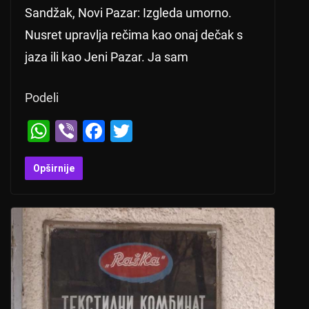
Sandžak, Novi Pazar: Izgleda umorno.
Nusret upravlja rečima kao onaj dečak s
jaza ili kao Jeni Pazar. Ja sam
Podeli
W
Vi
F
T
h
b
a
wi
at
er
c
tt
Opširnije
s
e
er
A
b
p
o
p
o
k