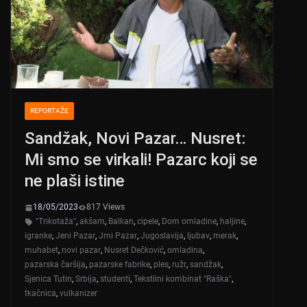
k
REPORTAŽE
Sandžak, Novi Pazar… Nusret:
Mi smo se virkali! Pazarc koji se
ne plaši istine
18/05/2023
817 Views
"Trikotaža"
,
akšam
,
Balkan
,
cipele
,
Dom omladine
,
haljine
,
igranke
,
Jeni Pazar
,
Jrni Pazar
,
Jugoslavija
,
ljubav
,
merak
,
muhabet
,
novi pazar
,
Nusret Dečković
,
omladina
,
pazarska čaršija
,
pazarske fabrike
,
ples
,
ružr
,
sandžak
,
Sjenica Tutin
,
Srbija
,
studenti
,
Tekstilni kombinat "Raška"
,
tkačnica
,
vulkanizer