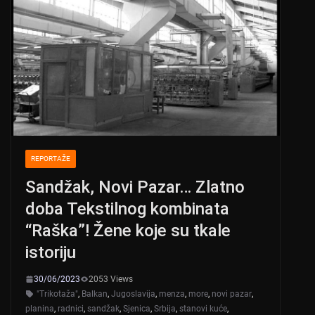
REPORTAŽE
Sandžak, Novi Pazar… Zlatno
doba Tekstilnog kombinata
“Raška”! Žene koje su tkale
istoriju
30/06/2023
2053 Views
"Trikotaža"
,
Balkan
,
Jugoslavija
,
menza
,
more
,
novi pazar
,
planina
,
radnici
,
sandžak
,
Sjenica
,
Srbija
,
stanovi kuće
,