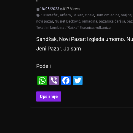
18/05/2023
817 Views
"Trikotaža"
,
akšam
,
Balkan
,
cipele
,
Dom omladine
,
haljine
,
novi pazar
,
Nusret Dečković
,
omladina
,
pazarska čaršija
,
paz
Tekstilni kombinat "Raška"
,
tkačnica
,
vulkanizer
Sandžak, Novi Pazar: Izgleda umorno. Nusr
Jeni Pazar. Ja sam
Podeli
W
Vi
F
T
h
b
a
wi
at
er
c
tt
Opširnije
s
e
er
A
b
p
o