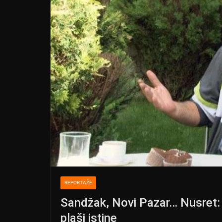
REPORTAŽE
Sandžak, Novi Pazar… Nusret: M
plaši istine