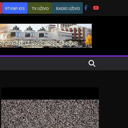
RTVNP iOS
TV UŽIVO
RADIO UŽIVO