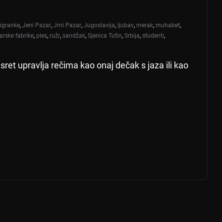
igranke
,
Jeni Pazar
,
Jrni Pazar
,
Jugoslavija
,
ljubav
,
merak
,
muhabet
,
arske fabrike
,
ples
,
ružr
,
sandžak
,
Sjenica Tutin
,
Srbija
,
studenti
,
et upravlja rečima kao onaj dečak s jaza ili kao