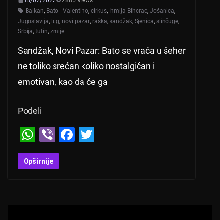
18/07/2023
2885 Views
Balkan
,
Bato - Valentino
,
cirkus
,
Ihmija Bihorac
,
Jošanica
,
Jugoslavija
,
lug
,
novi pazar
,
raška
,
sandžak
,
Sjenica
,
slinčuge
,
Srbija
,
tutin
,
zmije
Sandžak, Novi Pazar: Bato se vraća u šeher
ne toliko srećan koliko nostalgičan i
emotivan, kao da će ga
Podeli
W
Vi
F
T
h
b
a
wi
at
er
c
tt
Opširnije
s
e
er
A
b
p
o