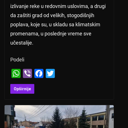
izlivanje reke u redovnim uslovima, a drugi
da zaštiti grad od velikih, stogodišnjih
poplava, koje su, u skladu sa klimatskim
promenama, u poslednje vreme sve
učestalije.
Podeli
W
Vi
F
T
h
b
a
wi
at
er
c
tt
Opširnije
s
e
er
A
b
p
o