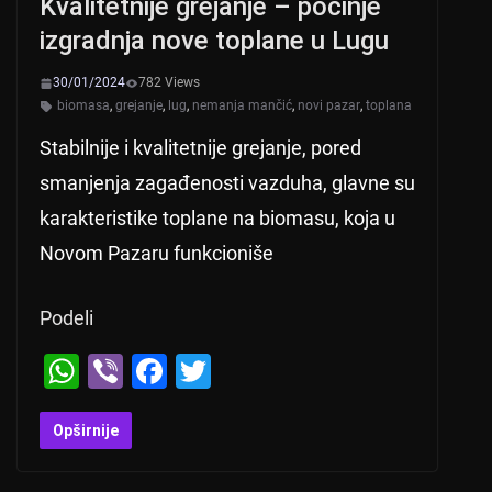
Kvalitetnije grejanje – počinje
izgradnja nove toplane u Lugu
30/01/2024
782 Views
biomasa
,
grejanje
,
lug
,
nemanja mančić
,
novi pazar
,
toplana
Stabilnije i kvalitetnije grejanje, pored
smanjenja zagađenosti vazduha, glavne su
karakteristike toplane na biomasu, koja u
Novom Pazaru funkcioniše
Podeli
W
Vi
F
T
h
b
a
wi
at
er
c
tt
Opširnije
s
e
er