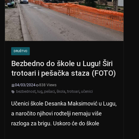
p
o
k
DRUŠTVO
Bezbedno do škole u Lugu! Širi
trotoari i pešačka staza (FOTO)
04/03/2024
838 Views
bezbednost
,
lug
,
pešaci
,
škola
,
trotoari
,
učenici
Učenici škole Desanka Maksimović u Lugu,
a naročito njihovi rodtelji nemaju više
razloga za brigu. Uskoro će do škole