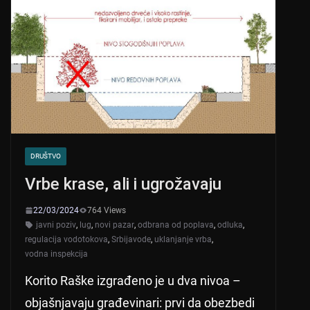
DRUŠTVO
Vrbe krase, ali i ugrožavaju
22/03/2024
764 Views
javni poziv
,
lug
,
novi pazar
,
odbrana od poplava
,
odluka
,
regulacija vodotokova
,
Srbijavode
,
uklanjanje vrba
,
vodna inspekcija
Korito Raške izgrađeno je u dva nivoa –
objašnjavaju građevinari: prvi da obezbedi