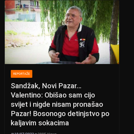
A
b
p
o
p
o
k
REPORTAŽE
Sandžak, Novi Pazar…
Valentino: Obišao sam cijo
svijet i nigde nisam pronašao
Pazar! Bosonogo detinjstvo po
kaljavim sokacima