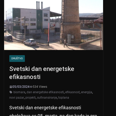
DRUŠTVO
Svetski dan energetske
efikasnosti
05/03/2024
534 Views
biomara
,
dan energetske efikasnosti
,
efikasnost
,
energija
,
novi pazar
,
projekti
,
sufinansiranje
,
toplana
Svetski dan energetske efikasnosti
obeležava se 05. marta, na dan kada je pre