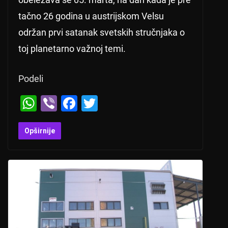
tačno 26 godina u austrijskom Velsu
održan prvi satanak svetskih stručnjaka o
toj planetarno važnoj temi.
Podeli
W
Vi
F
T
h
b
a
wi
at
er
c
tt
Opširnije
s
e
er
A
b
p
o
p
o
k