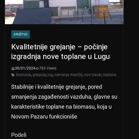
DRUŠTVO
Kvalitetnije grejanje – počinje
izgradnja nove toplane u Lugu
30/01/2024
783 Views
biomasa
,
grejanje
,
lug
,
nemanja mančić
,
novi pazar
,
toplana
Stabilnije i kvalitetnije grejanje, pored
smanjenja zagađenosti vazduha, glavne su
karakteristike toplane na biomasu, koja u
Novom Pazaru funkcioniše
Podeli