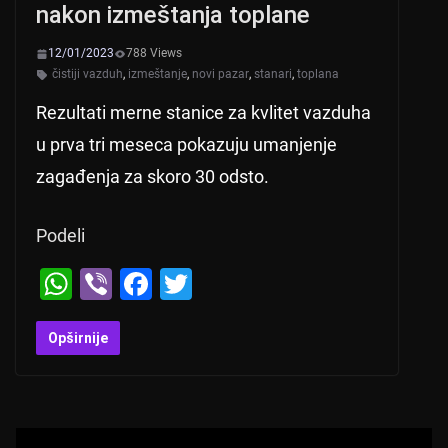
nakon izmeštanja toplane
12/01/2023
788 Views
čistiji vazduh
,
izmeštanje
,
novi pazar
,
stanari
,
toplana
Rezultati merne stanice za kvlitet vazduha
u prva tri meseca pokazuju umanjenje
zagađenja za skoro 30 odsto.
Podeli
W
Vi
F
T
h
b
a
wi
at
er
c
tt
Opširnije
s
e
er
A
b
p
o