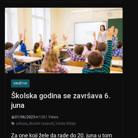
s
e
er
A
b
p
o
p
o
k
DRUŠTVO
Školska godina se završava 6.
juna
01/06/2023
1261 Views
odluka
,
školski raspust
,
Vlada Srbije
Za one koji žele da rade do 20. juna u tom