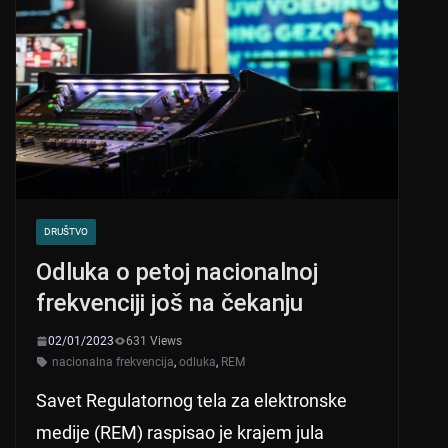
A
b
p
o
p
o
k
DRUŠTVO
Odluka o petoj nacionalnoj
frekvenciji još na čekanju
02/01/2023
631 Views
nacionalna frekvencija
,
odluka
,
REM
Savet Regulatornog tela za elektronske
medije (REM) raspisao je krajem jula