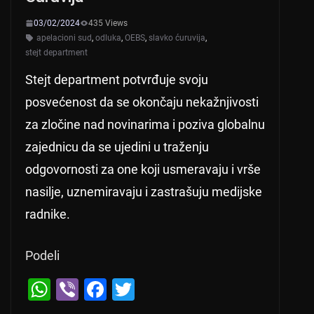
03/02/2024
435 Views
apelacioni sud
,
odluka
,
OEBS
,
slavko ćuruvija
,
stejt department
Stejt department potvrđuje svoju
posvećenost da se okončaju nekažnjivosti
za zločine nad novinarima i poziva globalnu
zajednicu da se ujedini u traženju
odgovornosti za one koji usmeravaju i vrše
nasilje, uznemiravaju i zastrašuju medijske
radnike.
Podeli
W
Vi
F
T
h
b
a
wi