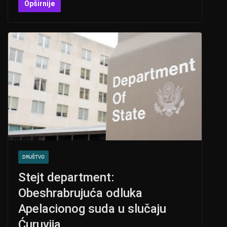
at
er
c
tt
Opširnije
s
e
er
A
b
p
o
p
o
k
DRUŠTVO
Stejt department:
Obeshrabrujuća odluka
Apelacionog suda u slučaju
Ćuruvija