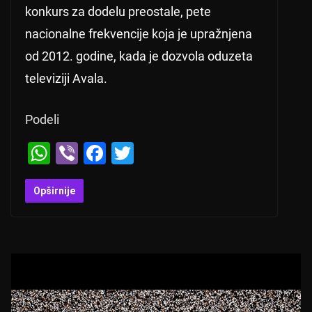
konkurs za dodelu preostale, pete
nacionalne frekvencije koja je upražnjena
od 2012. godine, kada je dozvola oduzeta
televiziji Avala.
Podeli
W
Vi
F
T
h
b
a
wi
at
er
c
tt
Opširnije
s
e
er
A
b
p
o
p
o
k