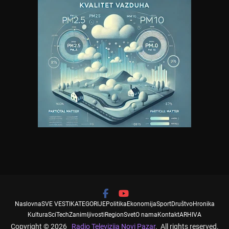
Naslovna
SVE VESTI
KATEGORIJE
Politika
Ekonomija
Sport
Društvo
Hronika
Kultura
SciTech
Zanimljivosti
Region
Svet
O nama
Kontakt
ARHIVA
Copyright © 2026
Radio Televizija Novi Pazar
. All rights reserved.