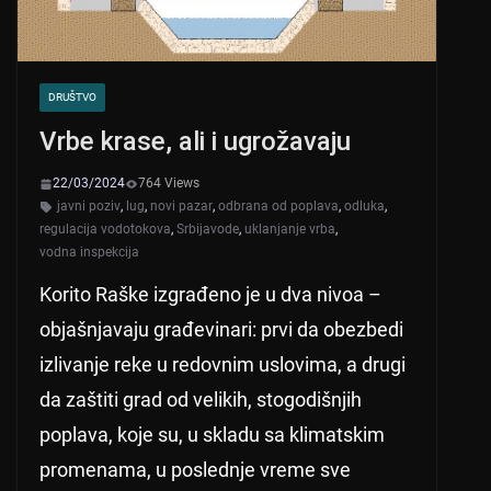
DRUŠTVO
Vrbe krase, ali i ugrožavaju
22/03/2024
764 Views
javni poziv
,
lug
,
novi pazar
,
odbrana od poplava
,
odluka
,
regulacija vodotokova
,
Srbijavode
,
uklanjanje vrba
,
vodna inspekcija
Korito Raške izgrađeno je u dva nivoa –
objašnjavaju građevinari: prvi da obezbedi
izlivanje reke u redovnim uslovima, a drugi
da zaštiti grad od velikih, stogodišnjih
poplava, koje su, u skladu sa klimatskim
promenama, u poslednje vreme sve