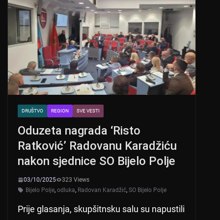
DRUŠTVO
REGION
SVE VESTI
Oduzeta nagrada ‘Risto
Ratković’ Radovanu Karadžiću
nakon sjednice SO Bijelo Polje
03/10/2025
323 Views
Bijelo Polje
,
odluka
,
Radovan Karadžić
,
SO Bijelo Polje
Prije glasanja, skupšitnsku salu su napustili