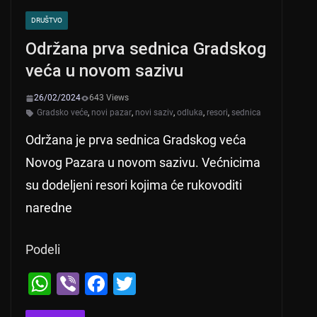
DRUŠTVO
Održana prva sednica Gradskog
veća u novom sazivu
26/02/2024
643 Views
Gradsko veće
,
novi pazar
,
novi saziv
,
odluka
,
resori
,
sednica
Održana je prva sednica Gradskog veća
Novog Pazara u novom sazivu. Većnicima
su dodeljeni resori kojima će rukovoditi
naredne
Podeli
W
Vi
F
T
h
b
a
wi