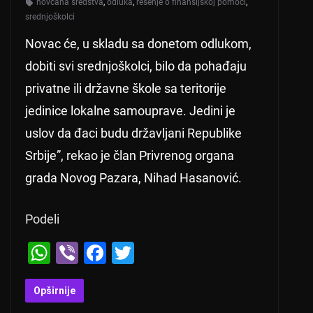
novčana sredstva
,
odluka
,
rešenje o finansijskoj pomoći
,
srednjoškolci
Novac će, u skladu sa donetom odlukom,
dobiti svi srednjoškolci, bilo da pohađaju
privatne ili državne škole sa teritorije
jedinice lokalne samouprave. Jedini je
uslov da đaci budu državljani Republike
Srbije”, rekao je član Privrenog organa
grada Novog Pazara, Nihad Hasanović.
Podeli
W
Vi
F
T
h
b
a
wi
at
er
c
tt
Opširnije