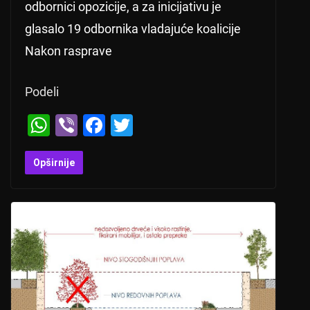
odbornici opozicije, a za inicijativu je
glasalo 19 odbornika vladajuće koalicije
Nakon rasprave
Podeli
W
Vi
F
T
h
b
a
wi
at
er
c
tt
Opširnije
s
e
er
A
b
p
o
p
o
k