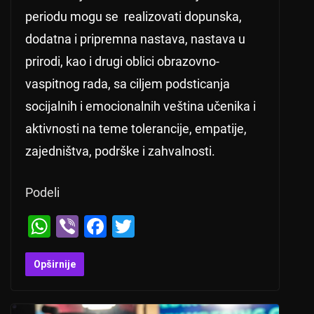
periodu mogu se realizovati dopunska,
dodatna i pripremna nastava, nastava u
prirodi, kao i drugi oblici obrazovno-
vaspitnog rada, sa ciljem podsticanja
socijalnih i emocionalnih veština učenika i
aktivnosti na teme tolerancije, empatije,
zajedništva, podrške i zahvalnosti.
Podeli
W
Vi
F
T
h
b
a
wi
at
er
c
tt
Opširnije
s
e
er