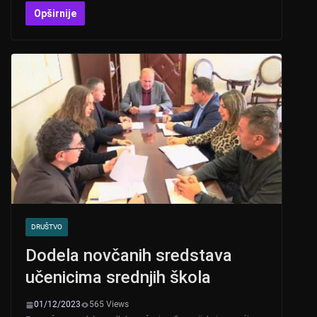
at
er
c
tt
Opširnije
s
e
er
A
b
p
o
p
o
k
DRUŠTVO
Dodela novčanih sredstava
učenicima srednjih škola
01/12/2023
565 Views