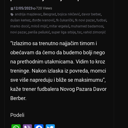
12/05/2023
720 Views
andrija majdevac
,
Beograd
,
bojica nikčević
,
davor berber
,
dušan kerkez
,
đorđe ivanović
,
fk čukarički
,
fk novi pazar
,
fudbal
,
marko docić
,
miloš mijić
,
mitar ergelaš
,
muhamed badamosi
,
novi pazar
,
periša pešukić
,
super liga srbije
,
tsc
,
vahid zimonjić
“Izlazimo sa trenutno najjačim timom i
obećavam da ćemo da budemo bolji nego
na prethodnim utakmicama. Vidim to kroz
treninge. Nakon izlaska iz povreda, momci
sve više napreduju i bliže se maksimumu”,
kaže trener fudbalera Novog Pazara Davor
Berber.
Podeli