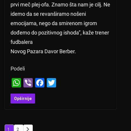
prvi meč plej-ofa. Znamo šta nam je cilj. Ne
idemo da se revanširamo nošeni
emocijama, nego da smirenom igrom
dođemo do pozitivnog ishoda”, kaže trener
fudbalera
Novog Pazara Davor Berber.
Podeli
W
Vi
F
T
h
b
a
wi
at
er
c
tt
Opširnije
s
e
er
A
b
p
o
Posts
1
2