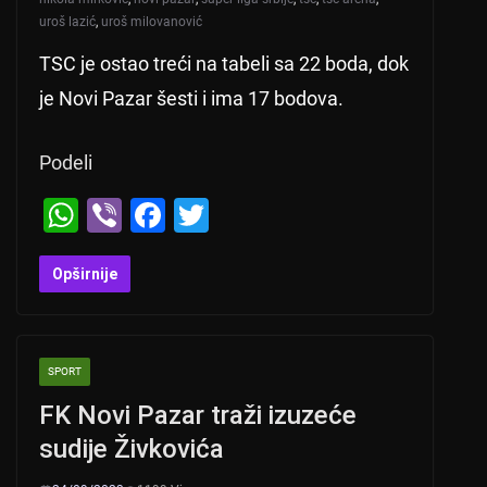
uroš lazić
,
uroš milovanović
TSC je ostao treći na tabeli sa 22 boda, dok
je Novi Pazar šesti i ima 17 bodova.
Podeli
W
Vi
F
T
h
b
a
wi
at
er
c
tt
Opširnije
s
e
er
A
b
SPORT
p
o
FK Novi Pazar traži izuzeće
p
o
sudije Živkovića
k