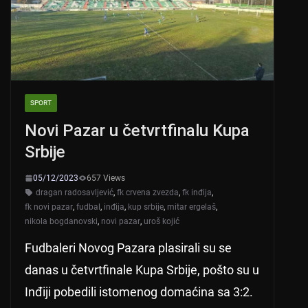
k
SPORT
Novi Pazar u četvrtfinalu Kupa
Srbije
05/12/2023
657 Views
dragan radosavljević
,
fk crvena zvezda
,
fk inđija
,
fk novi pazar
,
fudbal
,
inđija
,
kup srbije
,
mitar ergelaš
,
nikola bogdanovski
,
novi pazar
,
uroš kojić
Fudbaleri Novog Pazara plasirali su se
danas u četvrtfinale Kupa Srbije, pošto su u
Inđiji pobedili istomenog domaćina sa 3:2.