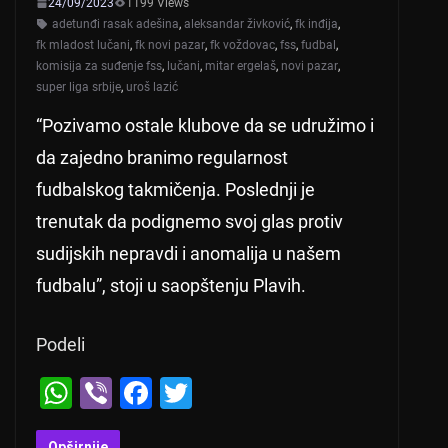
24/09/2023
1199 Views
adetunđi rasak adešina
,
aleksandar živković
,
fk inđija
,
fk mladost lučani
,
fk novi pazar
,
fk voždovac
,
fss
,
fudbal
,
komisija za suđenje fss
,
lučani
,
mitar ergelaš
,
novi pazar
,
super liga srbije
,
uroš lazić
“Pozivamo ostale klubove da se udružimo i
da zajedno branimo regularnost
fudbalskog takmičenja. Poslednji je
trenutak da podignemo svoj glas protiv
sudijskih nepravdi i anomalija u našem
fudbalu”, stoji u saopštenju Plavih.
Podeli
W
Vi
F
T
h
b
a
wi
Opširnije