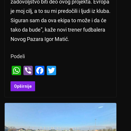
zadovoljstvo biti deo ovog projekta. Evropa
je moj cilj, a to su mi predočili i ljudi iz kluba.
Siguran sam da ova ekipa to može i da će
tako da bude”, kaže novi trener fudbalera
Novog Pazara Igor Matić.
Podeli
W
Vi
F
T
h
b
a
wi
at
er
c
tt
Opširnije
s
e
er
A
b
p
o
p
o