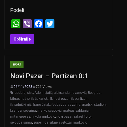
Podeli
W
Vi
F
T
h
b
a
wi
at
er
c
tt
Opširnije
s
e
er
A
b
SPORT
p
o
Novi Pazar – Partizan 0:1
p
o
k
06/11/2023
721 Views
abdulaj sise
,
Adem Ljajić
,
aleksandar jovanović
,
Beograd
,
bibras natho
,
fk čukarički
,
fk novi pazar
,
fk partizan
,
fk radnički niš
,
frane čirjak
,
fudbal
,
gajas zahid
,
gradski stadion
,
ksander severina
,
marko šćepović
,
mateus saldanja
,
mitar ergelaš
,
nikola mirković
,
novi pazar
,
rafael floro
,
sejduba suma
,
super liga srbije
,
svetozar marković