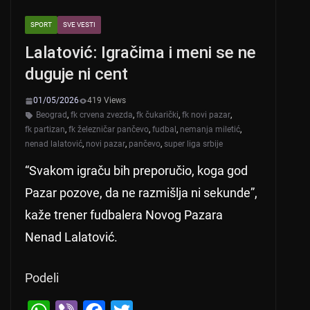
SPORT
SVE VESTI
Lalatović: Igračima i meni se ne
duguje ni cent
01/05/2026
419 Views
Beograd
,
fk crvena zvezda
,
fk čukarički
,
fk novi pazar
,
fk partizan
,
fk železničar pančevo
,
fudbal
,
nemanja miletić
,
nenad lalatović
,
novi pazar
,
pančevo
,
super liga srbije
“Svakom igraču bih preporučio, koga god
Pazar pozove, da ne razmišlja ni sekunde”,
kaže trener fudbalera Novog Pazara
Nenad Lalatović.
Podeli