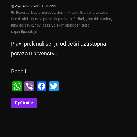
26/04/2026
331 Views
Beograd
,
bob omoregbe
,
dominik sadi
,
fk crvena zvezda
,
fk čukarički
,
fk novi pazar
,
fk partizan
,
fudbal
,
gradski stadion
,
luka đorđević
,
novi pazar
,
plej-of
,
slobodan tedić
,
super liga srbije
Plavi prekinuli seriju od četiri uzastopna
poraza u prvenstvu.
Podeli
W
Vi
F
T
h
b
a
wi
at
er
c
tt
Opširnije
s
e
er
A
b
p
o