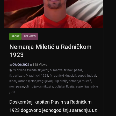
k
SPORT
SVE VESTI
Nemanja Miletić u Radničkom
1923
09/06/2026
148 Views
fk crvena zvezda
,
fk javor
,
fk mačva
,
fk novi pazar
,
fk partizan
,
fk radnički 1923
,
fk radnički klupci
,
fk sopot
,
fudbal
,
kipar
,
korona kjelce
,
kragujevac
,
kup srbije
,
nemanja miletić
,
novi pazar
,
olimpijakos nikozija
,
poljska
,
Rusija
,
super liga srbije
,
ufa
Doskorašnji kapiten Plavih sa Radničkim
1923 dogovorio jednogodišnju saradnju, uz