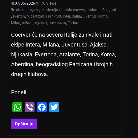
07/05/2026
176 Views
aberdin
,
ajaks
,
akademija fudbala coerver
,
atalanta
,
Beograd
,
everton
,
fk partizan
,
Frankfurt
,
Inter
,
Italija
,
juventus
,
komo
,
Milan
,
milano
,
njukasl
,
novi pazar
,
Torino
Coerver će na severu Italije za rivale imati
ekipe Intera, Milana, Juventusa, Ajaksa,
Njukasla, Evertona, Atalante, Torina, Koma,
Aberdina, beogradskog Partizana i brojnih
drugih klubova.
Podeli
W
Vi
F
T
h
b
a
wi
at
er
c
tt
Opširnije
s
e
er