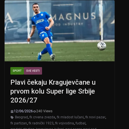
A
b
p
o
p
o
k
SPORT
SVE VESTI
Plavi čekaju Kragujevčane u
prvom kolu Super lige Srbije
2026/27
12/06/2026
240 Views
Beograd
,
fk crvena zvezda
,
fk mladost lučani
,
fk novi pazar
,
fk partizan
,
fk radnički 1923
,
fk vojvodina
,
fudbal
,