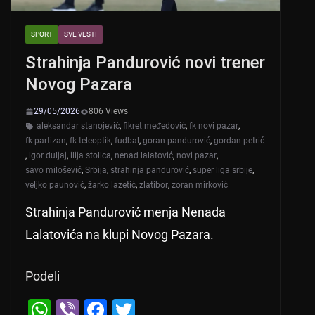
SPORT
SVE VESTI
Strahinja Pandurović novi trener
Novog Pazara
29/05/2026
806 Views
aleksandar stanojević
,
fikret međedović
,
fk novi pazar
,
fk partizan
,
fk teleoptik
,
fudbal
,
goran pandurović
,
gordan petrić
,
igor duljaj
,
ilija stolica
,
nenad lalatović
,
novi pazar
,
savo milošević
,
Srbija
,
strahinja pandurović
,
super liga srbije
,
veljko paunović
,
žarko lazetić
,
zlatibor
,
zoran mirković
Strahinja Pandurović menja Nenada
Lalatovića na klupi Novog Pazara.
Podeli
W
Vi
F
T