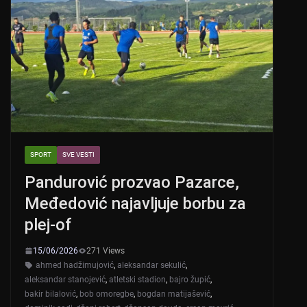
SPORT
SVE VESTI
Pandurović prozvao Pazarce,
Međedović najavljuje borbu za
plej-of
15/06/2026
271 Views
ahmed hadžimujović
,
aleksandar sekulić
,
aleksandar stanojević
,
atletski stadion
,
bajro župić
,
bakir bilalović
,
bob omoregbe
,
bogdan matijašević
,