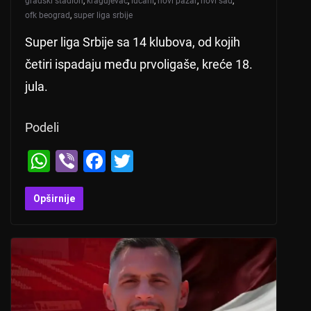
gradski stadion
,
kragujevac
,
lučani
,
novi pazar
,
novi sad
,
ofk beograd
,
super liga srbije
Super liga Srbije sa 14 klubova, od kojih
četiri ispadaju među prvoligaše, kreće 18.
jula.
Podeli
W
Vi
F
T
h
b
a
wi
at
er
c
tt
Opširnije
s
e
er
A
b
p
o
p
o