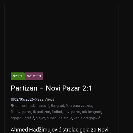
A
b
p
o
p
o
k
SPORT
SVE VESTI
Partizan – Novi Pazar 2:1
02/05/2026
222 Views
ahmed hadžimujović
,
Beograd
,
fk crvena zvezda
,
fk novi pazar
,
fk partizan
,
fudbal
,
novi pazar
,
ofk beograd
,
ognjen ugrešić
,
plej-of
,
super liga srbije
,
vanja dragojević
Ahmed Hadžimujović strelac gola za Novi