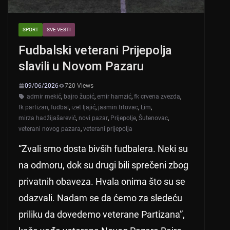
SPORT
SVE VESTI
Fudbalski veterani Prijepolja
slavili u Novom Pazaru
09/06/2026
720 Views
admir mekić
,
bajro župić
,
emir hamzić
,
fk crvena zvezda
,
fk partizan
,
fudbal
,
izet ljajić
,
jasmin trtovac
,
Lim
,
mirza hadžijašarević
,
novi pazar
,
Prijepolje
,
Šutenovac
,
veterani novog pazara
,
veterani prijepolja
“Zvali smo dosta bivših fudbalera. Neki su
na odmoru, dok su drugi bili sprečeni zbog
privatnih obaveza. Hvala onima što su se
odazvali. Nadam se da ćemo za sledeću
priliku da dovedemo veterane Partizana”,