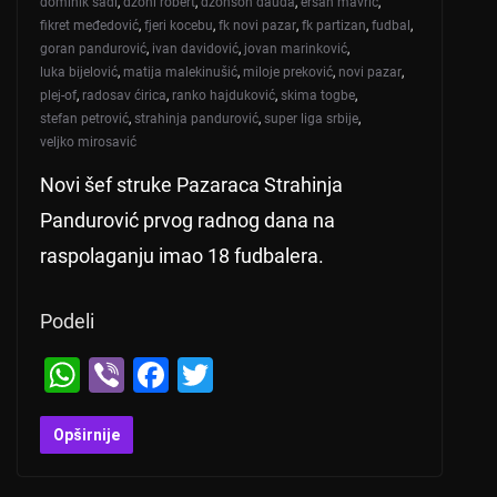
dominik sadi
,
džoni robert
,
džonson dauda
,
ersan mavrić
,
fikret međedović
,
fjeri kocebu
,
fk novi pazar
,
fk partizan
,
fudbal
,
goran pandurović
,
ivan davidović
,
jovan marinković
,
luka bijelović
,
matija malekinušić
,
miloje preković
,
novi pazar
,
plej-of
,
radosav ćirica
,
ranko hajduković
,
skima togbe
,
stefan petrović
,
strahinja pandurović
,
super liga srbije
,
veljko mirosavić
Novi šef struke Pazaraca Strahinja
Pandurović prvog radnog dana na
raspolaganju imao 18 fudbalera.
Podeli
W
Vi
F
T
h
b
a
wi
at
er
c
tt
Opširnije
s
e
er