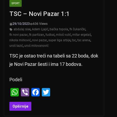
SPORT
TSC – Novi Pazar 1:1
29/10/2023
636 Views
abdulaj sise
,
Adem Ljajić
,
bačka topola
,
fk čukarički
,
fk novi pazar
,
fk partizan
,
fudbal
,
miloš vulić
,
mitar ergelaš
,
nikola mirković
,
novi pazar
,
super liga srbije
,
tsc
,
tsc arena
,
uroš lazić
,
uroš milovanović
TSC je ostao treći na tabeli sa 22 boda, dok
je Novi Pazar šesti i ima 17 bodova.
Podeli
W
Vi
F
T
h
b
a
wi
at
er
c
tt
Opširnije