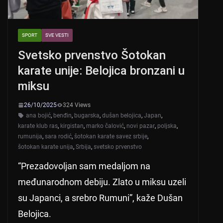
SPORT
SVE VESTI
Svetsko prvenstvo Šotokan
karate unije: Belojica bronzani u
miksu
26/10/2025
324 Views
ana bojić
,
benđin
,
bugarska
,
dušan belojica
,
Japan
,
karate klub ras
,
kirgistan
,
marko čalović
,
novi pazar
,
poljska
,
rumunija
,
sara rodić
,
šotokan karate savez srbije
,
šotokan karate unija
,
Srbija
,
svetsko prvenstvo
“Prezadovoljan sam medaljom na
međunarodnom debiju. Zlato u miksu uzeli
su Japanci, a srebro Rumuni”, kaže Dušan
Belojica.