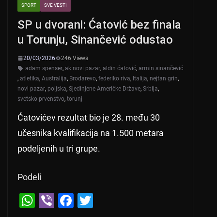
SPORT
SVE VESTI
SP u dvorani: Ćatović bez finala
u Torunju, Sinančević odustao
20/03/2026
246 Views
adam spenser
,
ak novi pazar
,
aldin ćatović
,
armin sinančević
,
atletika
,
Australija
,
Brodarevo
,
federiko riva
,
Italija
,
nejtan grin
,
novi pazar
,
poljska
,
Sjedinjene Američke Države
,
Srbija
,
svetsko prvenstvo
,
torunj
Ćatovićev rezultat bio je 28. među 30
učesnika kvalifikacija na 1.500 metara
podeljenih u tri grupe.
Podeli
W
Vi
F
T
h
b
a
wi