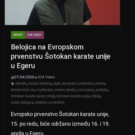
SPORT
SVE VESTI
Belojica na Evropskom
prvenstvu Šotokan karate unije
u Egeru
07/04/2026
334 Views
benđin
,
dušan belojica
,
eger
,
evropsko prvenstvo
,
karate
,
karate klub ras
,
mađarska
,
marko gredić
,
novi pazar
,
poljska
,
šotokan karate savez srbije
,
šotokan karate unija
,
Srbija
,
srdan belojica
,
svetsko prvenstvo
Evropsko prvenstvo Šotokan karate unije,
15. po redu, biće održano između 16. i 19.
aprila u Egeru.