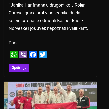
i Janika Hanfmana u drugom kolu Rolan
Garosa igraće protiv pobednika duela u
kojem će snage odmeriti Kasper Rud iz
Norveške i još uvek nepoznati kvalifikant.
Podeli
W
Vi
F
T
h
b
a
wi
at
er
c
tt
Opširnije
s
e
er
A
b
p
o
p
o