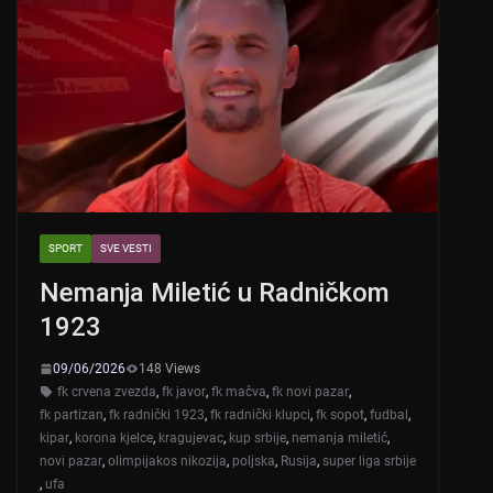
SPORT
SVE VESTI
Nemanja Miletić u Radničkom
1923
09/06/2026
148 Views
fk crvena zvezda
,
fk javor
,
fk mačva
,
fk novi pazar
,
fk partizan
,
fk radnički 1923
,
fk radnički klupci
,
fk sopot
,
fudbal
,
kipar
,
korona kjelce
,
kragujevac
,
kup srbije
,
nemanja miletić
,
novi pazar
,
olimpijakos nikozija
,
poljska
,
Rusija
,
super liga srbije
,
ufa