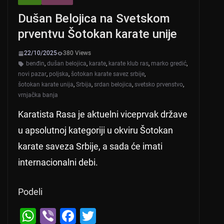
Dušan Belojica na Svetskom
prventvu Šotokan karate unije
22/10/2025
380 Views
benđin
,
dušan belojica
,
karate
,
karate klub ras
,
marko gredić
,
novi pazar
,
poljska
,
šotokan karate savez srbije
,
šotokan karate unija
,
Srbija
,
srdan belojica
,
svetsko prvenstvo
,
vrnjačka banja
Karatista Rasa je aktuelni viceprvak države
u apsolutnoj kategoriji u okviru Šotokan
karate saveza Srbije, a sada će imati
internacionalni debi.
Podeli
W
Vi
F
T