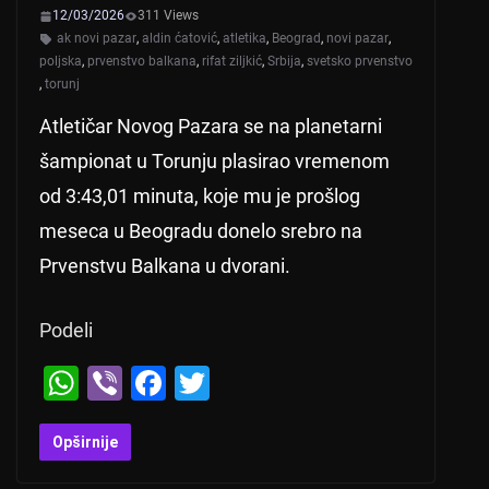
12/03/2026
311 Views
ak novi pazar
,
aldin ćatović
,
atletika
,
Beograd
,
novi pazar
,
poljska
,
prvenstvo balkana
,
rifat ziljkić
,
Srbija
,
svetsko prvenstvo
,
torunj
Atletičar Novog Pazara se na planetarni
šampionat u Torunju plasirao vremenom
od 3:43,01 minuta, koje mu je prošlog
meseca u Beogradu donelo srebro na
Prvenstvu Balkana u dvorani.
Podeli
W
Vi
F
T
h
b
a
wi
at
er
c
tt
Opširnije
s
e
er