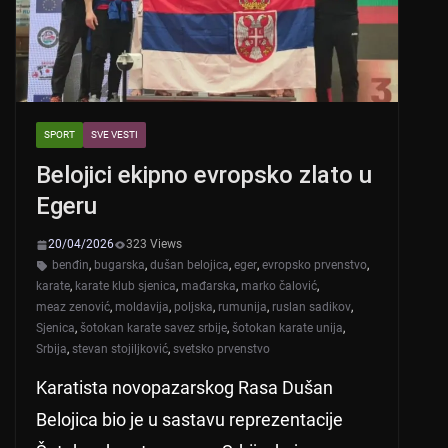
k
SPORT
SVE VESTI
Belojici ekipno evropsko zlato u
Egeru
20/04/2026
323 Views
benđin
,
bugarska
,
dušan belojica
,
eger
,
evropsko prvenstvo
,
karate
,
karate klub sjenica
,
mađarska
,
marko čalović
,
meaz zenović
,
moldavija
,
poljska
,
rumunija
,
ruslan sadikov
,
Sjenica
,
šotokan karate savez srbije
,
šotokan karate unija
,
Srbija
,
stevan stojiljković
,
svetsko prvenstvo
Karatista novopazarskog Rasa Dušan
Belojica bio je u sastavu reprezentacije