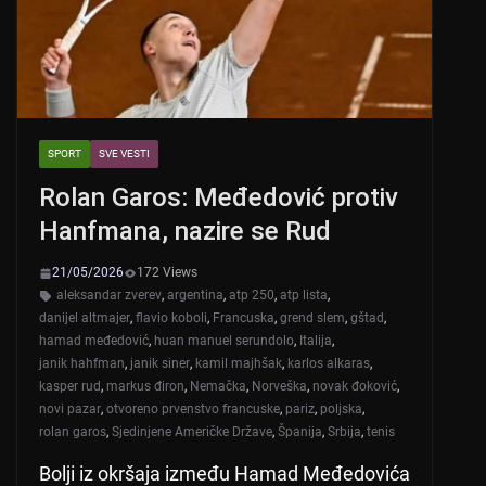
k
SPORT
SVE VESTI
Rolan Garos: Međedović protiv
Hanfmana, nazire se Rud
21/05/2026
172 Views
aleksandar zverev
,
argentina
,
atp 250
,
atp lista
,
danijel altmajer
,
flavio koboli
,
Francuska
,
grend slem
,
gštad
,
hamad međedović
,
huan manuel serundolo
,
Italija
,
janik hahfman
,
janik siner
,
kamil majhšak
,
karlos alkaras
,
kasper rud
,
markus điron
,
Nemačka
,
Norveška
,
novak đoković
,
novi pazar
,
otvoreno prvenstvo francuske
,
pariz
,
poljska
,
rolan garos
,
Sjedinjene Američke Države
,
Španija
,
Srbija
,
tenis
Bolji iz okršaja između Hamad Međedovića