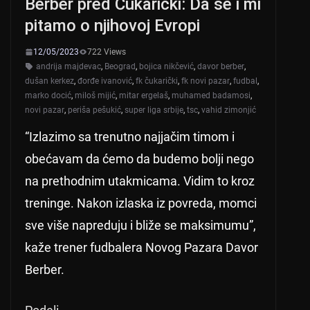
Berber pred Čukarički: Da se i mi
pitamo o njihovoj Evropi
12/05/2023
722 Views
andrija majdevac
,
Beograd
,
bojica nikčević
,
davor berber
,
dušan kerkez
,
đorđe ivanović
,
fk čukarički
,
fk novi pazar
,
fudbal
,
marko docić
,
miloš mijić
,
mitar ergelaš
,
muhamed badamosi
,
novi pazar
,
periša pešukić
,
super liga srbije
,
tsc
,
vahid zimonjić
“Izlazimo sa trenutno najjačim timom i
obećavam da ćemo da budemo bolji nego
na prethodnim utakmicama. Vidim to kroz
treninge. Nakon izlaska iz povreda, momci
sve više napreduju i bliže se maksimumu”,
kaže trener fudbalera Novog Pazara Davor
Berber.