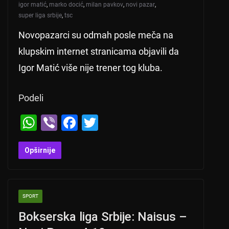
igor matić
,
marko docić
,
milan pavkov
,
novi pazar
,
super liga srbije
,
tsc
Novopazarci su odmah posle meča na
klupskim internet stranicama objavili da
Igor Matić više nije trener tog kluba.
Podeli
W
Vi
F
T
h
b
a
wi
at
er
c
tt
Opširnije
s
e
er
A
b
SPORT
p
o
Bokserska liga Srbije: Naisus –
p
o