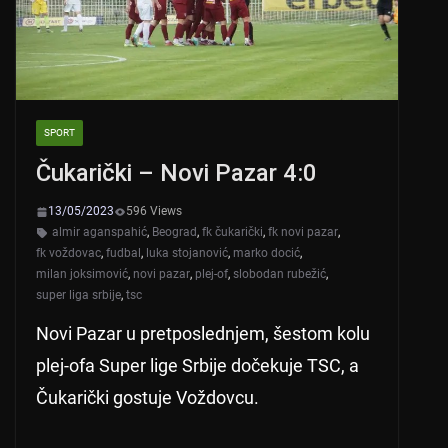
SPORT
Čukarički – Novi Pazar 4:0
13/05/2023
596 Views
almir aganspahić
,
Beograd
,
fk čukarički
,
fk novi pazar
,
fk voždovac
,
fudbal
,
luka stojanović
,
marko docić
,
milan joksimović
,
novi pazar
,
plej-of
,
slobodan rubežić
,
super liga srbije
,
tsc
Novi Pazar u pretposlednjem, šestom kolu
plej-ofa Super lige Srbije dočekuje TSC, a
Čukarički gostuje Voždovcu.