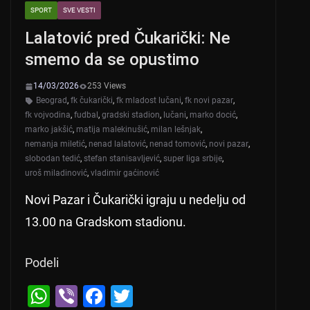
SPORT
SVE VESTI
Lalatović pred Čukarički: Ne
smemo da se opustimo
14/03/2026
253 Views
Beograd
,
fk čukarički
,
fk mladost lučani
,
fk novi pazar
,
fk vojvodina
,
fudbal
,
gradski stadion
,
lučani
,
marko docić
,
marko jakšić
,
matija malekinušić
,
milan lešnjak
,
nemanja miletić
,
nenad lalatović
,
nenad tomović
,
novi pazar
,
slobodan tedić
,
stefan stanisavljević
,
super liga srbije
,
uroš miladinović
,
vladimir gaćinović
Novi Pazar i Čukarički igraju u nedelju od
13.00 na Gradskom stadionu.
Podeli
W
Vi
F
T