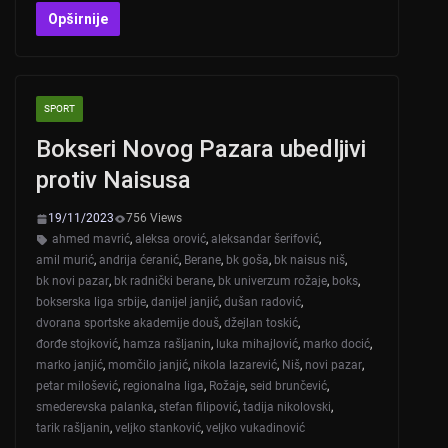
at
er
c
tt
Opširnije
s
e
er
A
b
SPORT
p
o
Bokseri Novog Pazara ubedljivi
p
o
protiv Naisusa
k
19/11/2023
756 Views
ahmed mavrić
,
aleksa orović
,
aleksandar šerifović
,
amil murić
,
andrija ćeranić
,
Berane
,
bk goša
,
bk naisus niš
,
bk novi pazar
,
bk radnički berane
,
bk univerzum rožaje
,
boks
,
bokserska liga srbije
,
danijel janjić
,
dušan radović
,
dvorana sportske akademije douš
,
džejlan toskić
,
đorđe stojković
,
hamza rašljanin
,
luka mihajlović
,
marko docić
,
marko janjić
,
momčilo janjić
,
nikola lazarević
,
Niš
,
novi pazar
,
petar milošević
,
regionalna liga
,
Rožaje
,
seid brunčević
,
smederevska palanka
,
stefan filipović
,
tadija nikolovski
,
tarik rašljanin
,
veljko stanković
,
veljko vukadinović