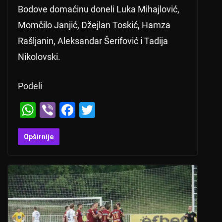
Bodove domaćinu doneli Luka Mihajlović,
Momčilo Janjić, Džejlan Toskić, Hamza
Rašljanin, Aleksandar Šerifović i Tadija
Nikolovski.
Podeli
W
Vi
F
T
h
b
a
wi
at
er
c
tt
Opširnije
s
e
er
A
b
p
o
p
o
k