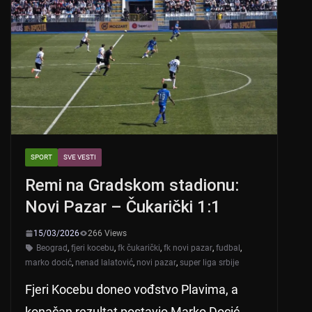
SPORT
SVE VESTI
Remi na Gradskom stadionu:
Novi Pazar – Čukarički 1:1
15/03/2026
266 Views
Beograd
,
fjeri kocebu
,
fk čukarički
,
fk novi pazar
,
fudbal
,
marko docić
,
nenad lalatović
,
novi pazar
,
super liga srbije
Fjeri Kocebu doneo vođstvo Plavima, a
konačan rezultat postavio Marko Docić.