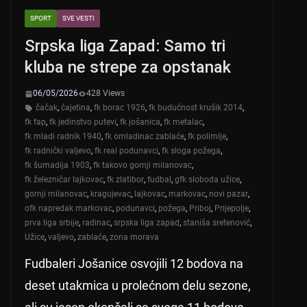
SPORT
SVE VESTI
Srpska liga Zapad: Samo tri
kluba ne strepe za opstanak
06/05/2026
428 Views
čačak
,
čajetina
,
fk borac 1926
,
fk budućnost krušik 2014
,
fk fap
,
fk jedinstvo putevi
,
fk jošanica
,
fk metalac
,
fk mladi radnik 1940
,
fk omladinac zablaće
,
fk polimlje
,
fk radnički valjevo
,
fk real podunavci
,
fk sloga požega
,
fk šumadija 1903
,
fk takovo gornji milanovac
,
fk železničar lajkovac
,
fk zlatibor
,
fudbal
,
gfk sloboda užice
,
gornji milanovac
,
kragujevac
,
lajkovac
,
markovac
,
novi pazar
,
ofk napredak markovac
,
podunavci
,
požega
,
Priboj
,
Prijepolje
,
prva liga srbije
,
radinac
,
srpska liga zapad
,
staniša sretenović
,
Užice
,
valjevo
,
zablaće
,
zona morava
Fudbaleri Jošanice osvojili 12 bodova na
deset utakmica u prolećnom delu sezone,