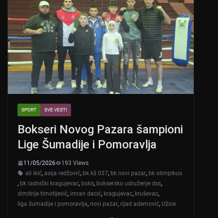
p
o
p
o
k
SPORT
SVE VESTI
Bokseri Novog Pazara šampioni
Lige Šumadije i Pomoravlja
11/05/2026
193 Views
ali ikić
,
asija redžović
,
bk kš 037
,
bk novi pazar
,
bk olimpikus
,
bk radnički kragujevac
,
boks
,
boksersko udruženje dss
,
dimitrije timotijević
,
imran dacić
,
kragujevac
,
kruševac
,
liga šumadije i pomoravlja
,
novi pazar
,
rijad ademović
,
Užice