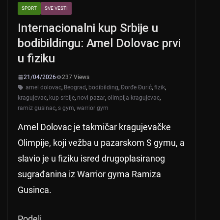
SPORT
SVE VESTI
Internacionalni kup Srbije u
bodibildingu: Amel Dolovac prvi
u fiziku
21/04/2026
237 Views
amel dolovac
,
Beograd
,
bodibilding
,
Đorđe Đurić
,
fizik
,
kragujevac
,
kup srbije
,
novi pazar
,
olimpija kragujevac
,
ramiz gusinac
,
s gym
,
warrior gym
Amel Dolovac je takmičar kragujevačke
Olimpije, koji vežba u pazarskom S gymu, a
slavio je u fiziku isred drugoplasiranog
sugrađanina iz Warrior gyma Ramiza
Gusinca.
Podeli