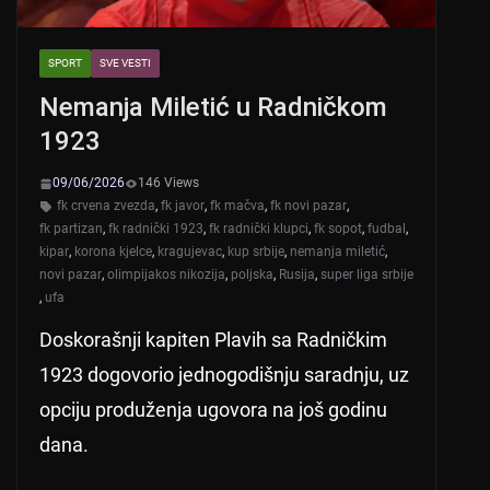
SPORT
SVE VESTI
Nemanja Miletić u Radničkom
1923
09/06/2026
146 Views
fk crvena zvezda
,
fk javor
,
fk mačva
,
fk novi pazar
,
fk partizan
,
fk radnički 1923
,
fk radnički klupci
,
fk sopot
,
fudbal
,
kipar
,
korona kjelce
,
kragujevac
,
kup srbije
,
nemanja miletić
,
novi pazar
,
olimpijakos nikozija
,
poljska
,
Rusija
,
super liga srbije
,
ufa
Doskorašnji kapiten Plavih sa Radničkim
1923 dogovorio jednogodišnju saradnju, uz
opciju produženja ugovora na još godinu
dana.