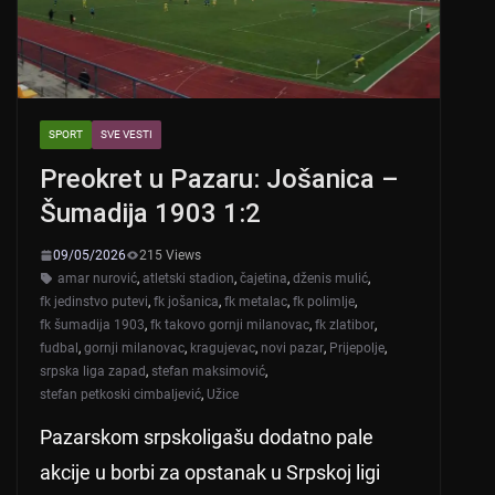
SPORT
SVE VESTI
Preokret u Pazaru: Jošanica –
Šumadija 1903 1:2
09/05/2026
215 Views
amar nurović
,
atletski stadion
,
čajetina
,
dženis mulić
,
fk jedinstvo putevi
,
fk jošanica
,
fk metalac
,
fk polimlje
,
fk šumadija 1903
,
fk takovo gornji milanovac
,
fk zlatibor
,
fudbal
,
gornji milanovac
,
kragujevac
,
novi pazar
,
Prijepolje
,
srpska liga zapad
,
stefan maksimović
,
stefan petkoski cimbaljević
,
Užice
Pazarskom srpskoligašu dodatno pale
akcije u borbi za opstanak u Srpskoj ligi