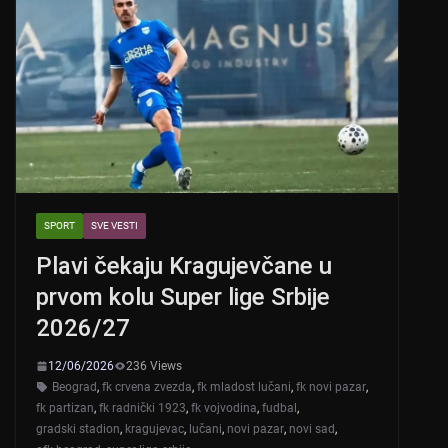
SPORT
SVE VESTI
Plavi čekaju Kragujevčane u
prvom kolu Super lige Srbije
2026/27
12/06/2026
236 Views
Beograd
,
fk crvena zvezda
,
fk mladost lučani
,
fk novi pazar
,
fk partizan
,
fk radnički 1923
,
fk vojvodina
,
fudbal
,
gradski stadion
,
kragujevac
,
lučani
,
novi pazar
,
novi sad
,