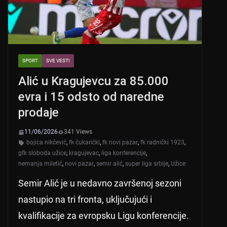
SPORT
SVE VESTI
Alić u Kragujevcu za 85.000
evra i 15 odsto od naredne
prodaje
11/06/2026
341 Views
bojica nikčević
,
fk čukarički
,
fk novi pazar
,
fk radnički 1923
,
gfk sloboda užice
,
kragujevac
,
liga konferencije
,
nemanja miletić
,
novi pazar
,
semir alić
,
super liga srbije
,
Užice
Semir Alić je u nedavno završenoj sezoni
nastupio na tri fronta, uključujući i
kvalifikacije za evropsku Ligu konferencije.