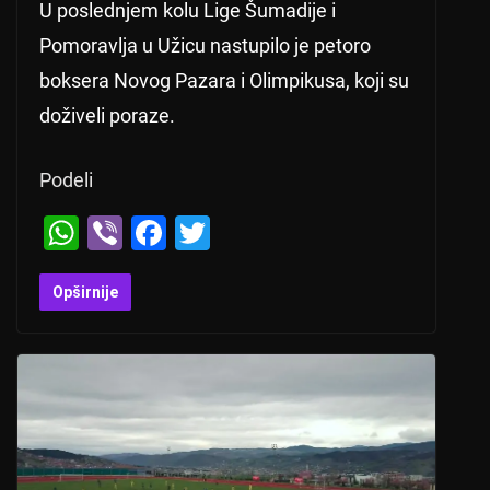
U poslednjem kolu Lige Šumadije i
Pomoravlja u Užicu nastupilo je petoro
boksera Novog Pazara i Olimpikusa, koji su
doživeli poraze.
Podeli
W
Vi
F
T
h
b
a
wi
at
er
c
tt
Opširnije
s
e
er
A
b
p
o
p
o
k