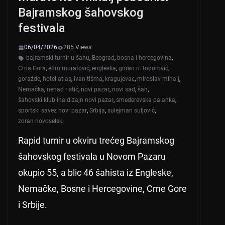
Bajramskog šahovskog
festivala
06/04/2026
285 Views
bajramski turnir u šahu
,
Beograd
,
bosna i hercegovina
,
Crna Gora
,
efim muratović
,
engleska
,
goran n. todorović
,
goražde
,
hotel atlas
,
ivan tišma
,
kragujevac
,
miroslav mihalj
,
Nemačka
,
nenad ristić
,
novi pazar
,
novi sad
,
šah
,
šahovski klub ina dizajn novi pazar
,
smederevska palanka
,
sportski savez novi pazar
,
Srbija
,
sulejman suljović
,
zoran novoselski
Rapid turnir u okviru trećeg Bajramskog
šahovskog festivala u Novom Pazaru
okupio 55, a blic 46 šahista iz Engleske,
Nemačke, Bosne i Hercegovine, Crne Gore
i Srbije.