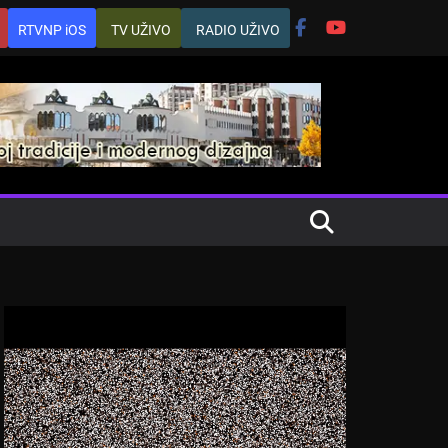
RTVNP iOS
TV UŽIVO
RADIO UŽIVO