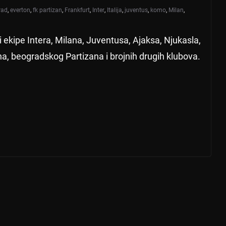
rad
,
everton
,
fk partizan
,
Frankfurt
,
Inter
,
Italija
,
juventus
,
komo
,
Milan
,
ti ekipe Intera, Milana, Juventusa, Ajaksa, Njukasla,
a, beogradskog Partizana i brojnih drugih klubova.