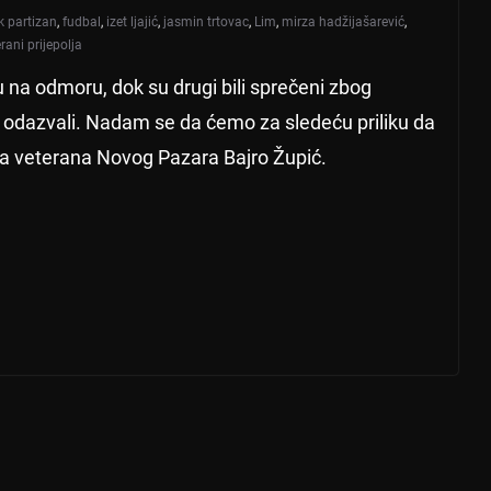
k partizan
,
fudbal
,
izet ljajić
,
jasmin trtovac
,
Lim
,
mirza hadžijašarević
,
rani prijepolja
u na odmoru, dok su drugi bili sprečeni zbog
 odazvali. Nadam se da ćemo za sledeću priliku da
a veterana Novog Pazara Bajro Župić.