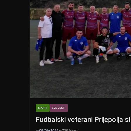
SPORT
SVE VESTI
Fudbalski veterani Prijepolja 
09/06/2026
720 Views