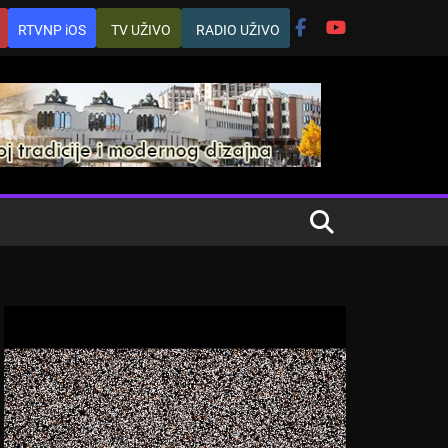
RTVNP iOS
TV UŽIVO
RADIO UŽIVO