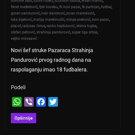
dominik sadi
,
džoni robert
,
džonson dauda
,
ersan mavrić
,
fikret međedović
,
fjeri kocebu
,
fk novi pazar
,
fk partizan
,
fudbal
,
goran pandurović
,
ivan davidović
,
jovan marinković
,
luka bijelović
,
matija malekinušić
,
miloje preković
,
novi pazar
,
plej-of
,
radosav ćirica
,
ranko hajduković
,
skima togbe
,
stefan petrović
,
strahinja pandurović
,
super liga srbije
,
veljko mirosavić
Novi šef struke Pazaraca Strahinja
Pandurović prvog radnog dana na
raspolaganju imao 18 fudbalera.
Podeli
W
Vi
F
T
h
b
a
wi
at
er
c
tt
Opširnije
s
e
er