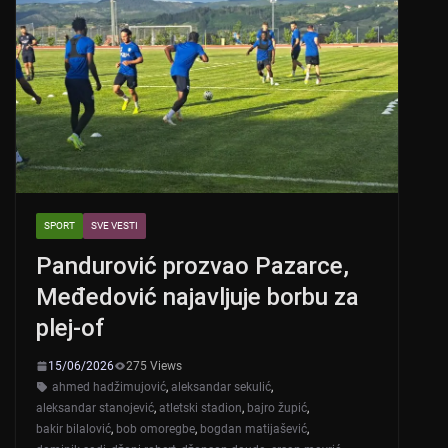
SPORT
SVE VESTI
Pandurović prozvao Pazarce,
Međedović najavljuje borbu za
plej-of
15/06/2026
275 Views
ahmed hadžimujović
,
aleksandar sekulić
,
aleksandar stanojević
,
atletski stadion
,
bajro župić
,
bakir bilalović
,
bob omoregbe
,
bogdan matijašević
,