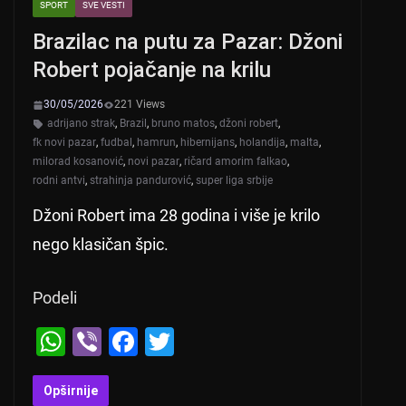
SPORT
SVE VESTI
Brazilac na putu za Pazar: Džoni
Robert pojačanje na krilu
30/05/2026
221 Views
adrijano strak
,
Brazil
,
bruno matos
,
džoni robert
,
fk novi pazar
,
fudbal
,
hamrun
,
hibernijans
,
holandija
,
malta
,
milorad kosanović
,
novi pazar
,
ričard amorim falkao
,
rodni antvi
,
strahinja pandurović
,
super liga srbije
Džoni Robert ima 28 godina i više je krilo
nego klasičan špic.
Podeli
W
Vi
F
T
h
b
a
wi
at
er
c
tt
Opširnije