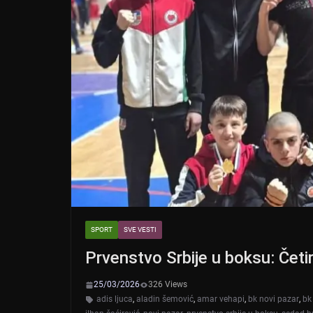
SPORT
SVE VESTI
Prvenstvo Srbije u boksu: Četir
25/03/2026
326 Views
adis ljuca
,
aladin šemović
,
amar vehapi
,
bk novi pazar
,
bk