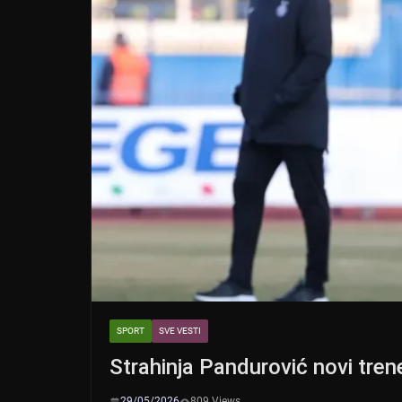
SPORT
SVE VESTI
Strahinja Pandurović novi tre
29/05/2026
809 Views