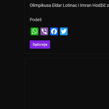
Olimpikusa Eldar Lotinac i Imran Hodžić z
Podeli
W
Vi
F
T
h
b
a
wi
at
er
c
tt
Opširnije
s
e
er
A
b
p
o
p
o
k