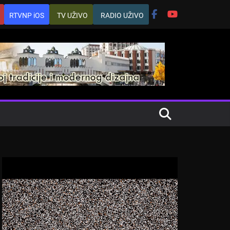
RTVNP iOS
TV UŽIVO
RADIO UŽIVO