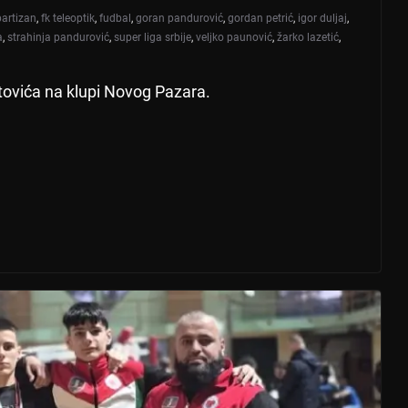
partizan
,
fk teleoptik
,
fudbal
,
goran pandurović
,
gordan petrić
,
igor duljaj
,
a
,
strahinja pandurović
,
super liga srbije
,
veljko paunović
,
žarko lazetić
,
ovića na klupi Novog Pazara.