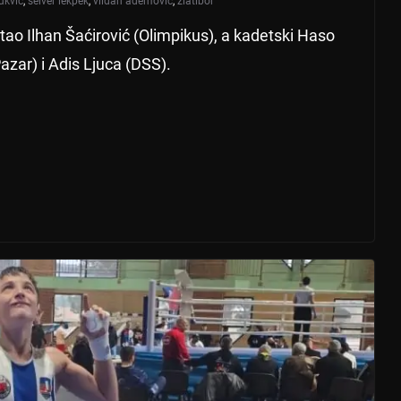
ukvić
,
selver lekpek
,
vildan ademović
,
zlatibor
tao Ilhan Šaćirović (Olimpikus), a kadetski Haso
azar) i Adis Ljuca (DSS).