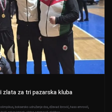
i zlata za tri pazarska kluba
 olimpikus
,
boksersko udruženje dss
,
dževad ibrović
,
haso emrović
,