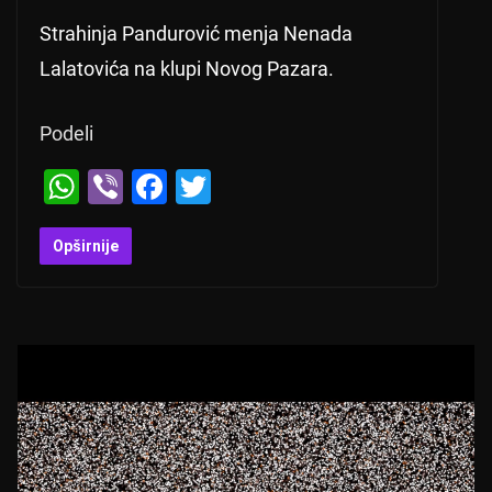
Strahinja Pandurović menja Nenada
Lalatovića na klupi Novog Pazara.
Podeli
W
Vi
F
T
h
b
a
wi
at
er
c
tt
Opširnije
s
e
er
A
b
p
o
p
o
k