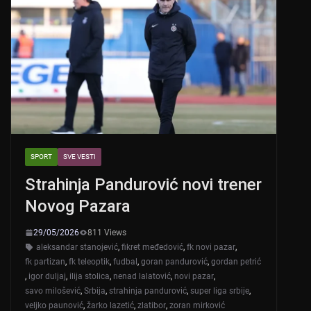
SPORT
SVE VESTI
Strahinja Pandurović novi trener
Novog Pazara
29/05/2026
811 Views
aleksandar stanojević
,
fikret međedović
,
fk novi pazar
,
fk partizan
,
fk teleoptik
,
fudbal
,
goran pandurović
,
gordan petrić
,
igor duljaj
,
ilija stolica
,
nenad lalatović
,
novi pazar
,
savo milošević
,
Srbija
,
strahinja pandurović
,
super liga srbije
,
veljko paunović
,
žarko lazetić
,
zlatibor
,
zoran mirković