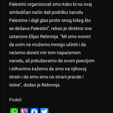
Palestini organizovali smo kako bi na ovaj
simboličan način dali podršku narodu
Palestine i digli glas protiv onog lošeg što
se dešava Palestini”, rekao je direktor ove
ustanove Elijas Rebronja. ”Mi smo svesni
da ovim ne možemo mnogo učiniti i da
nećemo doneti mir tom napaćenom
narodu, ali pokušavamo da ovom poezijom
i stihovima kažemo da smo na njihovoj
strain i da smo smo na strani pravde i
istine”, dodao je Rebronja.
Podeli
W
Vi
F
T