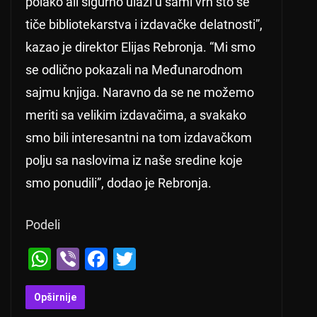
polako ali sigurno ulazi u sami vrh što se
tiče bibliotekarstva i izdavačke delatnosti”,
kazao je direktor Elijas Rebronja. “Mi smo
se odlično pokazali na Međunarodnom
sajmu knjiga. Naravno da se ne možemo
meriti sa velikim izdavačima, a svakako
smo bili interesantni na tom izdavačkom
polju sa naslovima iz naše sredine koje
smo ponudili”, dodao je Rebronja.
Podeli
W
Vi
F
T
h
b
a
wi
at
er
c
tt
Opširnije