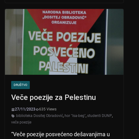
s
e
er
A
b
p
o
p
o
k
DRUŠTVO
Veče poezije za Pelestinu
27/11/2023
635 Views
biblioteka Dositej Obradović
,
hor "Isa-beg"
,
studenti DUNP
,
veče poezije
“Veče poezije posvećeno dešavanjima u