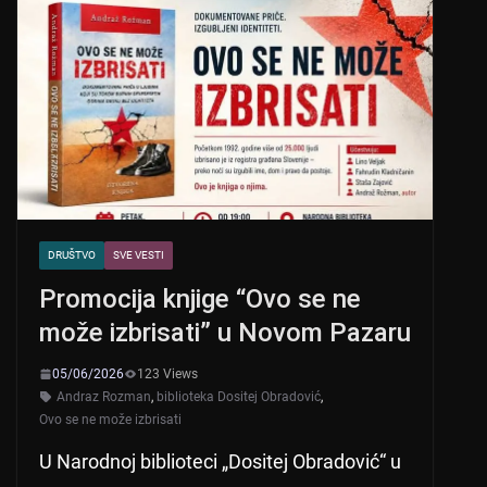
DRUŠTVO
SVE VESTI
Promocija knjige “Ovo se ne
može izbrisati” u Novom Pazaru
05/06/2026
123 Views
Andraz Rozman
,
biblioteka Dositej Obradović
,
Ovo se ne može izbrisati
U Narodnoj biblioteci „Dositej Obradović“ u