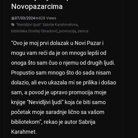
Novopazarcima
07/03/2024
828 Views
"Nevidljivi ljudi" Sabrije Karahmetova
,
biblioteka Dositej Obradović
,
promocija
,
zenica
“Ovo je moj prvi dolazak u Novi Pazar i
mogu vam reći da je on mnogo lepši od
onoga što sam čuo o njemu od drugih ljudi.
Propustio sam mnogo što do sada nisam
dolazio, ali evo ukazala mi se prilika i došao
sam, a povod je upravo promocija moje
knjige “Nevidljivi ljudi” koja će biti samo
početak moje saradnje lično sa vašom
bibliotekom”, rekao je autor Sabrija
Karahmet.