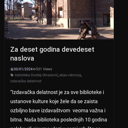
p
o
k
Za deset godina devedeset
naslova
30/01/2024
531 Views
biblioteka Dositej Obradović
,
elijas rebronja
,
izdavačka delatnost
“Izdavačka delatnost je za sve biblioteke i
ustanove kulture koje žele da se zaista
ozbiljno bave izdavaštvom veoma važna i
bitna. Naša biblioteka poslednjih 10 godina