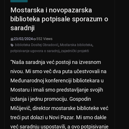
Mostarska i novopazarska
biblioteka potpisale sporazum o
saradnji
23/02/2024
552 Views
biblioteka Dositej Obradović
,
Mostarska biblioteka
,
potpisivanje ugovora o saradnji
,
zajednički projekti
“Naša saradnja već postoji na izvesnom
nivou. Mi smo več dva puta učestvovali na
Međunarodnoj konferenciji bibliotekara u
Mostaru i imali smo predstavljanje svojih
izdanja i jednu promociju. Gospodin
Mičijevič, direktor mostarske biblioteke već
treći put dolazi u Novi Pazar. Mi smo dakle
već saradnju uspostavili, a ovo potpisivanje