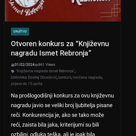
DRUŠTVO
Otvoren konkurs za “Književnu
nagradu Ismet Rebronja”
01/02/2024
861 Views
"Književna nagrada Ismet Rebronja"
,
biblioteka Dositej Obradović
,
konkurs
,
novčana nagrada
,
prijave do 15.aprila
Na prošlogodišnji konkurs za ovu književnu
nagradu javio se veliki broj ljubitelja pisane
reči. Konkurencija je, ako se tako može
reći, zaista bila jaka, kriterijumi su bili
ozbiljni, odluka teška, ali je ipak bila