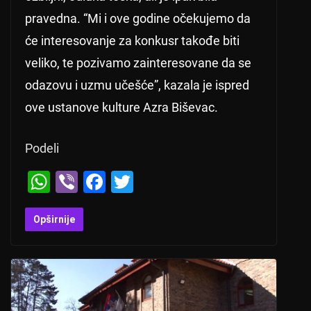
pravedna. “Mi i ove godine očekujemo da
će interesovanje za konkusr takođe biti
veliko, te pozivamo zainteresovane da se
odazovu i uzmu učešće”, kazala je ispred
ove ustanove kulture Azra Biševac.
Podeli
W
Vi
F
T
h
b
a
wi
at
er
c
tt
Opširnije
s
e
er
A
b
p
o