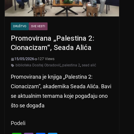
DRUŠTVO
SVE VESTI
Promovirana „Palestina 2:
Cionacizam“, Seada Alića
15/05/2026
127 Views
biblioteka Dositej Obradović
,
palestina 2
,
sead alić
Promovirana je knjiga „Palestina 2:
Cionacizam“, akademika Seada Alića. Bavi
se aktualnim temama koje pogađaju ono
što se događa
Podeli