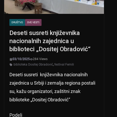
DRUŠTVO
SVE VESTI
Deseti susreti književnika
nacionalnih zajednica u
biblioteci „Dositej Obradović“
03/10/2025
284 Views
biblioteka Dositej Obradović
,
festival Femili
Deseti susreti književnika nacionalnih
zajednica u Srbiji i zemalja regiona postali
su, kažu organizatori, zaštitni znak
biblioteke „Dositej Obradović“
Podeli