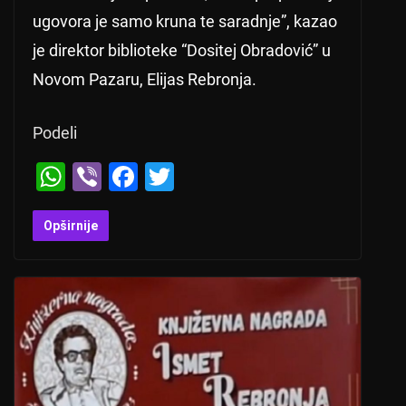
ugovora je samo kruna te saradnje”, kazao
je direktor biblioteke “Dositej Obradović” u
Novom Pazaru, Elijas Rebronja.
Podeli
W
Vi
F
T
h
b
a
wi
at
er
c
tt
Opširnije
s
e
er
A
b
p
o
p
o
k