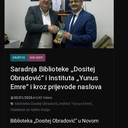
p
o
p
o
k
DRUŠTVO
SVE VESTI
Saradnja Biblioteke „Dositej
Obradović“ i Instituta „Yunus
Emre“ i kroz prijevode naslova
30/01/2026
240 Views
biblioteka Dositej Obradović
,
Institut "Yunus Emre"
,
Odjeljenje za rijetku knjigu
Biblioteka „Dositej Obradović“ u Novom