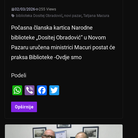
02/03/2026
255 Views
biblioteka Dositej Obradović
,
novi pazar
,
Tatjana Macura
Počasna članska kartica Narodne
biblioteke „Dositej Obradović“ u Novom
Pazaru uručena ministrici Macuri postat će
praksa Biblioteke -Ovdje smo
Podeli
W
Vi
F
T
h
b
a
wi
at
er
c
tt
Opširnije
s
e
er
A
b