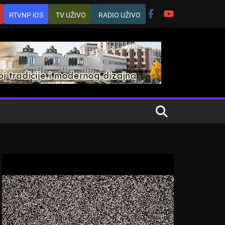
RTVNP iOS
TV UŽIVO
RADIO UŽIVO