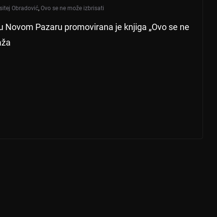
sitej Obradović
,
Ovo se ne može izbrisati
“ u Novom Pazaru promovirana je knjiga „Ovo se ne
aža