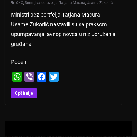
OKO
,
Sumnjiva udruženja
,
Tatjana Macura
,
Usame Zukorlić
Ministri bez portfelja Tatjana Macura i
Usame Zukorlić nastavili su sa praksom
upumpavanja javnog novca u niz udruženja
građana
Podeli
W
Vi
F
T
h
b
a
wi
at
er
c
tt
Opširnije
s
e
er
A
b
p
o
p
o