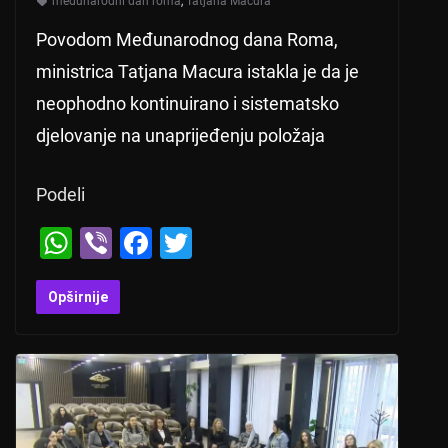
međunarodni dan roma
,
Tatjana Macura
Povodom Međunarodnog dana Roma,
ministrica Tatjana Macura istakla je da je
neophodno kontinuirano i sistematsko
djelovanje na unaprijeđenju položaja
Podeli
W
Vi
F
T
h
b
a
wi
at
er
c
tt
Opširnije
s
e
er
A
b
p
o
p
o