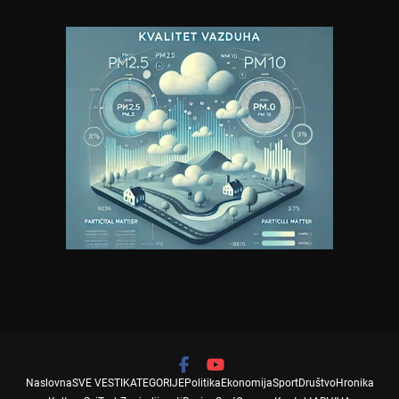
Naslovna
SVE VESTI
KATEGORIJE
Politika
Ekonomija
Sport
Društvo
Hronika