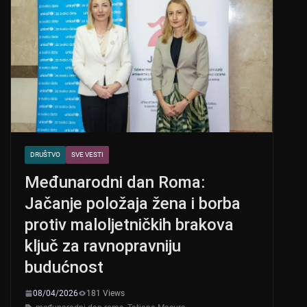
DRUŠTVO
SVE VESTI
Međunarodni dan Roma:
Jačanje položaja žena i borba
protiv maloljetničkih brakova
ključ za ravnopravniju
budućnost
08/04/2026
181 Views