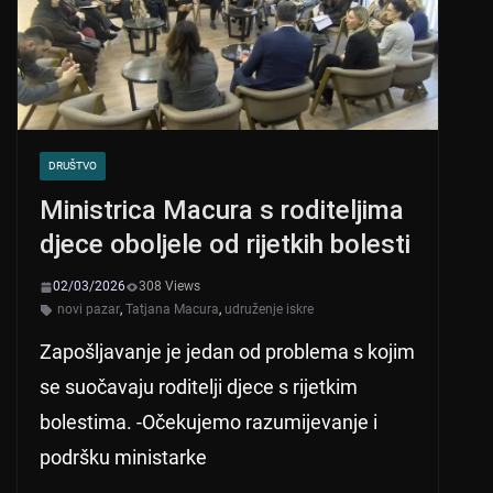
k
DRUŠTVO
Ministrica Macura s roditeljima
djece oboljele od rijetkih bolesti
02/03/2026
308 Views
novi pazar
,
Tatjana Macura
,
udruženje iskre
Zapošljavanje je jedan od problema s kojim
se suočavaju roditelji djece s rijetkim
bolestima. -Očekujemo razumijevanje i
podršku ministarke