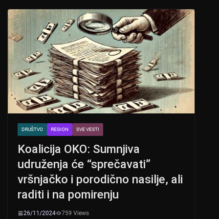
s
e
er
A
b
p
o
p
o
k
DRUŠTVO
REGION
SVE VESTI
Koalicija OKO: Sumnjiva
udruženja će “sprečavati”
vršnjačko i porodično nasilje, ali
raditi i na pomirenju
26/11/2024
759 Views