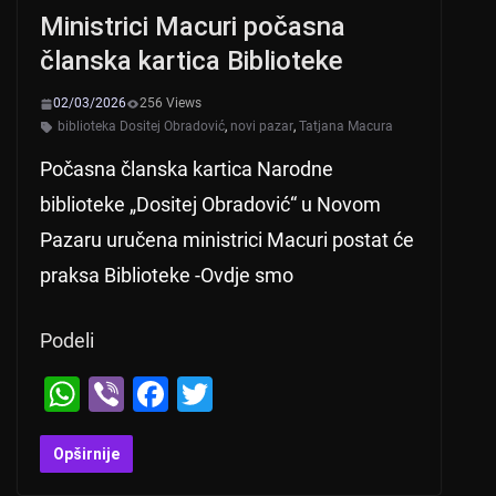
Ministrici Macuri počasna
članska kartica Biblioteke
02/03/2026
256 Views
biblioteka Dositej Obradović
,
novi pazar
,
Tatjana Macura
Počasna članska kartica Narodne
biblioteke „Dositej Obradović“ u Novom
Pazaru uručena ministrici Macuri postat će
praksa Biblioteke -Ovdje smo
Podeli
W
Vi
F
T
h
b
a
wi
at
er
c
tt
Opširnije