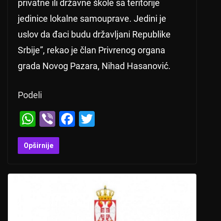
privatne ili državne škole sa teritorije
jedinice lokalne samouprave. Jedini je
uslov da đaci budu državljani Republike
Srbije”, rekao je član Privrenog organa
grada Novog Pazara, Nihad Hasanović.
Podeli
W
Vi
F
T
h
b
a
wi
at
er
c
tt
Opširnije
s
e
er
A
b
p
o
p
o