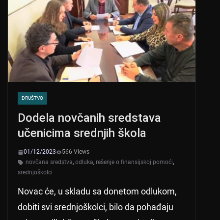
p
o
p
o
k
DRUŠTVO
Dodela novčanih sredstava
učenicima srednjih škola
01/12/2023
566 Views
novčana sredstva
,
odluka
,
rešenje o finansijskoj pomoći
,
srednjoškolci
Novac će, u skladu sa donetom odlukom,
dobiti svi srednjoškolci, bilo da pohađaju