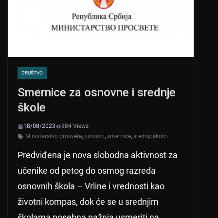
k
DRUŠTVO
Smernice za osnovne i srednje
škole
18/08/2023
984 Views
Ministarstvo prosvete
,
osnovci
,
smernice
,
srednjoškolci
Predviđena je nova slobodna aktivnost za
učenike od petog do osmog razreda
osnovnih škola – Vrline i vrednosti kao
životni kompas, dok će se u srednjim
školama posebna pažnja usmeriti na