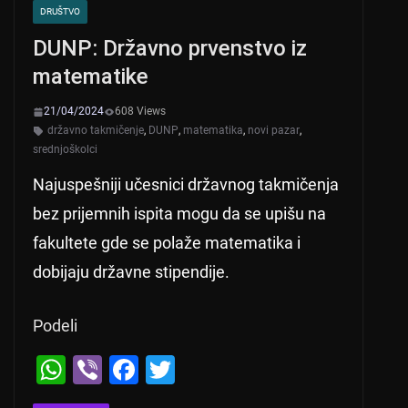
DRUŠTVO
DUNP: Državno prvenstvo iz
matematike
21/04/2024
608 Views
državno takmičenje
,
DUNP
,
matematika
,
novi pazar
,
srednjoškolci
Najuspešniji učesnici državnog takmičenja
bez prijemnih ispita mogu da se upišu na
fakultete gde se polaže matematika i
dobijaju državne stipendije.
Podeli
W
Vi
F
T
h
b
a
wi