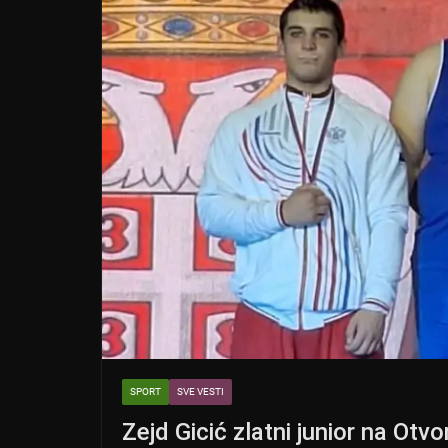
p
o
k
SPORT
SVE VESTI
Zejd Gicić zlatni junior na Ot