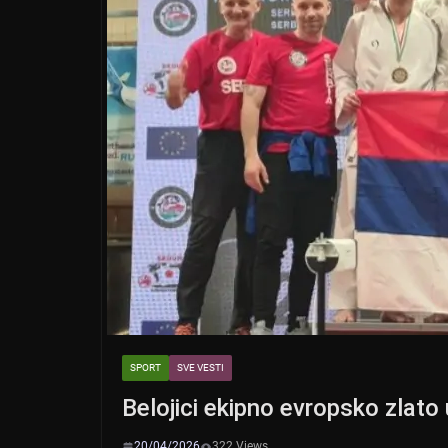
SPORT
SVE VESTI
Belojici ekipno evropsko zlato
20/04/2026
322 Views