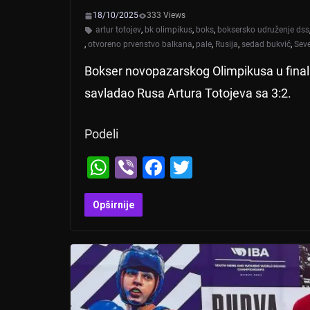
18/10/2025
333 Views
artur totojev
,
bk olimpikus
,
boks
,
boksersko udruženje dss
,
otvoreno prvenstvo balkana
,
pale
,
Rusija
,
sedad bukvić
,
Sev
Bokser novopazarskog Olimpikusa u finalu
savladao Rusa Artura Totojeva sa 3:2.
Podeli
W
Vi
F
T
h
b
a
wi
at
er
c
tt
Opširnije
s
e
er
A
b
p
o
p
o