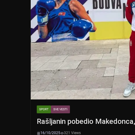
k
SPORT
SVE VESTI
Rašljanin pobedio Makedonca, G
16/10/2025
321 Views