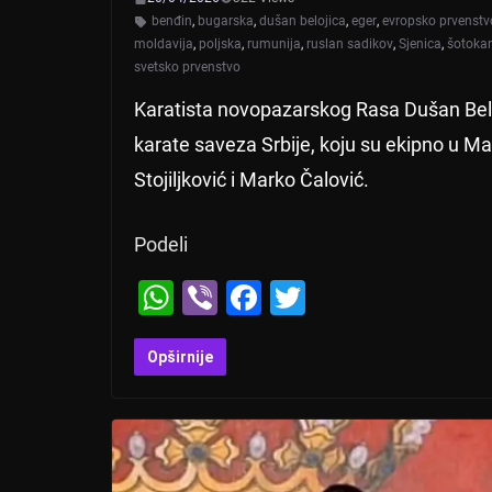
benđin
,
bugarska
,
dušan belojica
,
eger
,
evropsko prvenstv
moldavija
,
poljska
,
rumunija
,
ruslan sadikov
,
Sjenica
,
šotokan
svetsko prvenstvo
Karatista novopazarskog Rasa Dušan Belo
karate saveza Srbije, koju su ekipno u Ma
Stojiljković i Marko Čalović.
Podeli
W
Vi
F
T
h
b
a
wi
at
er
c
tt
Opširnije
s
e
er
A
b
p
o