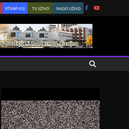
RTVNP iOS
TV UŽIVO
RADIO UŽIVO