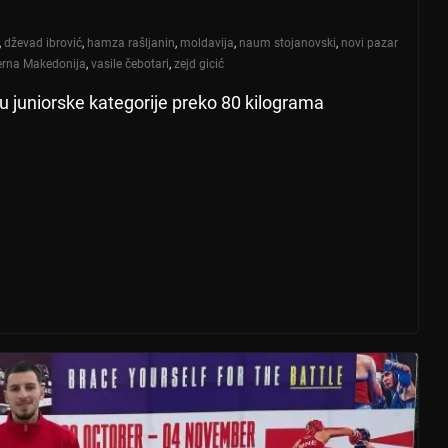
,
dževad ibrović
,
hamza rašljanin
,
moldavija
,
naum stojanovski
,
novi pazar
erna Makedonija
,
vasile čebotari
,
zejd gicić
 juniorske kategorije preko 80 kilograma