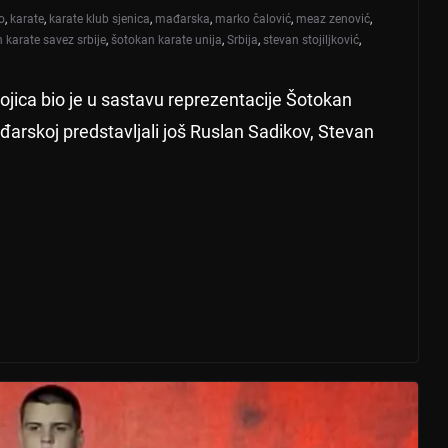
o
,
karate
,
karate klub sjenica
,
mađarska
,
marko čalović
,
meaz zenović
,
 karate savez srbije
,
šotokan karate unija
,
Srbija
,
stevan stojiljković
,
jica bio je u sastavu reprezentacije Šotokan
đarskoj predstavljali još Ruslan Sadikov, Stevan