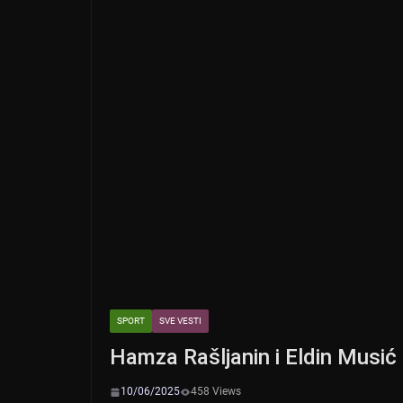
k
SPORT
SVE VESTI
Hamza Rašljanin i Eldin Musić
10/06/2025
458 Views