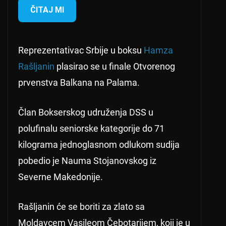
ČITAJ MI
Reprezentativac Srbije u boksu
Hamza
Rašljanin
plasirao se u finale Otvorenog
prvenstva Balkana na Palama.
Član Bokserskog udruženja DSS u
polufinalu seniorske kategorije do 71
kilograma jednoglasnom odlukom sudija
pobedio je Nauma Stojanovskog iz
Severne Makedonije.
Rašljanin će se boriti za zlato sa
Moldavcem Vasileom Čebotarijem, koji je u