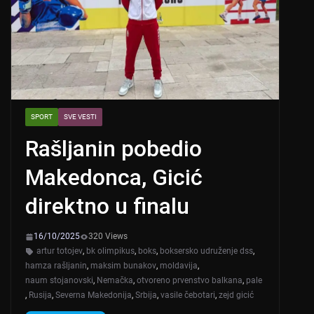
SPORT
SVE VESTI
Rašljanin pobedio
Makedonca, Gicić
direktno u finalu
16/10/2025
320 Views
artur totojev
,
bk olimpikus
,
boks
,
boksersko udruženje dss
,
hamza rašljanin
,
maksim bunakov
,
moldavija
,
naum stojanovski
,
Nemačka
,
otvoreno prvenstvo balkana
,
pale
,
Rusija
,
Severna Makedonija
,
Srbija
,
vasile čebotari
,
zejd gicić