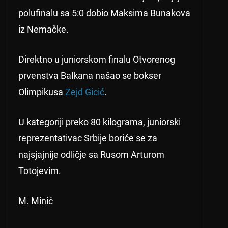
polufinalu sa 5:0 dobio Maksima Bunakova
iz Nemačke.
Direktno u juniorskom finalu Otvorenog
prvenstva Balkana našao se bokser
Olimpikusa
Zejd Gicić
.
U kategoriji preko 80 kilograma, juniorski
reprezentativac Srbije boriće se za
najsjajnije odličje sa Rusom Arturom
Totojevim.
M. Minić