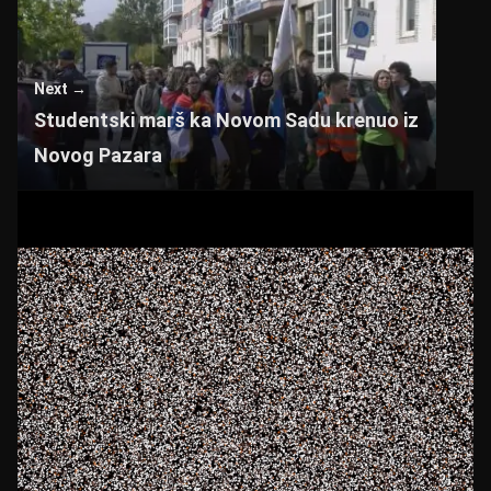
Next →
Studentski marš ka Novom Sadu krenuo iz
Novog Pazara