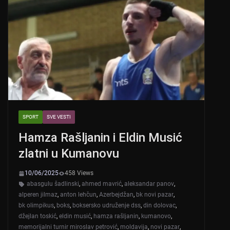
SPORT
SVE VESTI
Hamza Rašljanin i Eldin Musić
zlatni u Kumanovu
10/06/2025
458 Views
abasgulu šadlinski
,
ahmed mavrić
,
aleksandar panov
,
alperen jilmaz
,
anton lehčun
,
Azerbejdžan
,
bk novi pazar
,
bk olimpikus
,
boks
,
boksersko udruženje dss
,
din dolovac
,
džejlan toskić
,
eldin musić
,
hamza rašljanin
,
kumanovo
,
memorijalni turnir miroslav petrović
,
moldavija
,
novi pazar
,