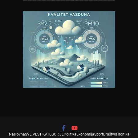
Naslovna
SVE VESTI
KATEGORIJE
Politika
Ekonomija
Sport
Društvo
Hronika