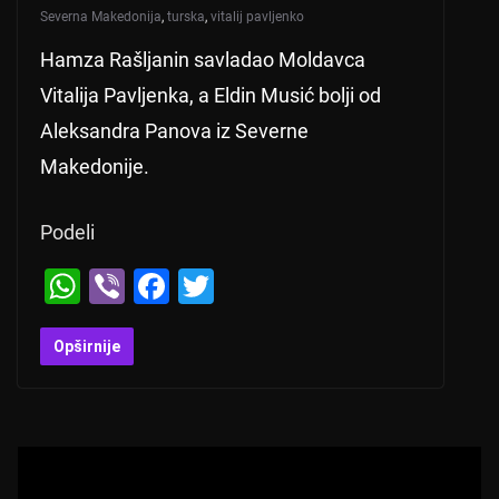
Severna Makedonija
,
turska
,
vitalij pavljenko
Hamza Rašljanin savladao Moldavca
Vitalija Pavljenka, a Eldin Musić bolji od
Aleksandra Panova iz Severne
Makedonije.
Podeli
W
Vi
F
T
h
b
a
wi
at
er
c
tt
Opširnije
s
e
er
A
b
p
o