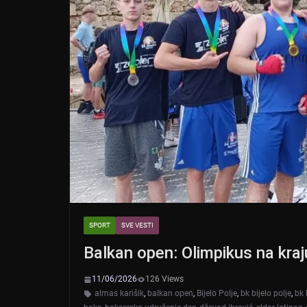
SPORT
SVE VESTI
Balkan open: Olimpikus na kraju
11/06/2026
126 Views
almas karišik
,
balkan open
,
Bijelo Polje
,
bk bijelo polje
,
bk 