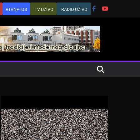
RTVNP iOS
TV UŽIVO
RADIO UŽIVO