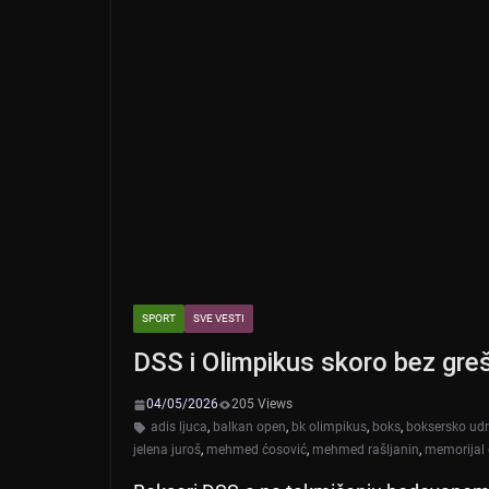
SPORT
SVE VESTI
DSS i Olimpikus skoro bez gre
04/05/2026
205 Views
adis ljuca
,
balkan open
,
bk olimpikus
,
boks
,
boksersko udr
jelena juroš
,
mehmed ćosović
,
mehmed rašljanin
,
memorijal c