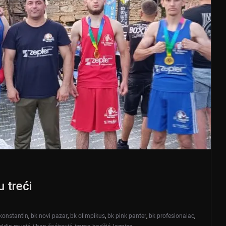
 treći
konstantin
,
bk novi pazar
,
bk olimpikus
,
bk pink panter
,
bk profesionalac
,