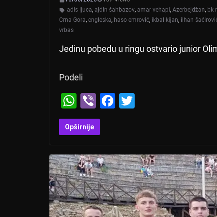
adis ljuca
,
ajdin šahbazov
,
amar vehapi
,
Azerbejdžan
,
bk 
Crna Gora
,
engleska
,
haso emrović
,
ikbal kijan
,
ilhan šaćirovi
vrbas
Jedinu pobedu u ringu ostvario junior Oli
Podeli
W
Vi
F
T
h
b
a
wi
at
er
c
tt
Opširnije
s
e
er
A
b
p
o
p
o
k