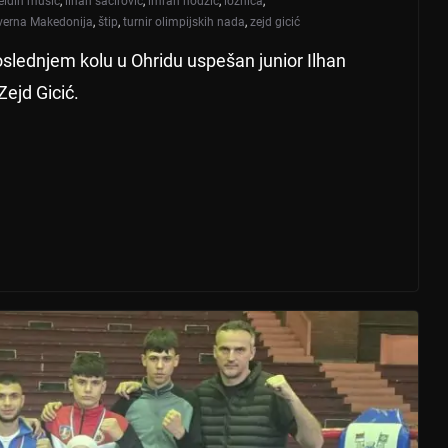
eldin musić
,
ilhan šaćirović
,
imran hodžić
,
loznica
,
verna Makedonija
,
štip
,
turnir olimpijskih nada
,
zejd gicić
slednjem kolu u Ohridu uspešan junior Ilhan
Zejd Gicić.