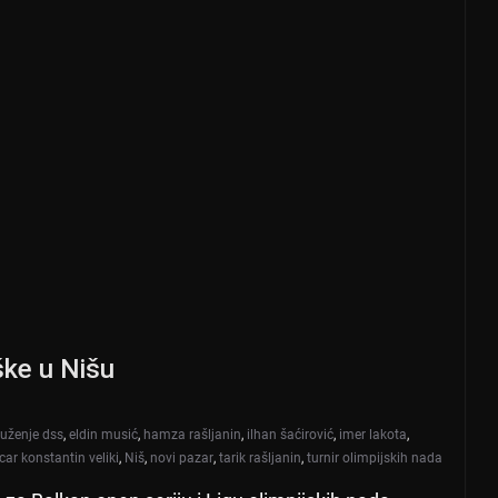
ške u Nišu
uženje dss
,
eldin musić
,
hamza rašljanin
,
ilhan šaćirović
,
imer lakota
,
ar konstantin veliki
,
Niš
,
novi pazar
,
tarik rašljanin
,
turnir olimpijskih nada