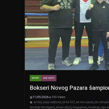
SPORT
SVE VESTI
Bokseri Novog Pazara šampion
11/05/2026
193 Views
ali ikić
,
asija redžović
,
bk kš 037
,
bk novi pazar
,
bk olimpi
dimitrije timotijević
,
imran dacić
,
kragujevac
,
kruševac
,
liga 