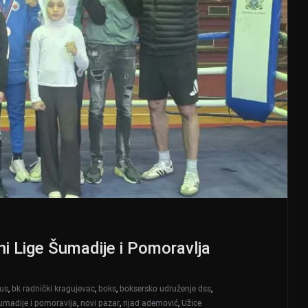
i Lige Šumadije i Pomoravlja
kus
,
bk radnički kragujevac
,
boks
,
boksersko udruženje dss
,
šumadije i pomoravlja
,
novi pazar
,
rijad ademović
,
Užice