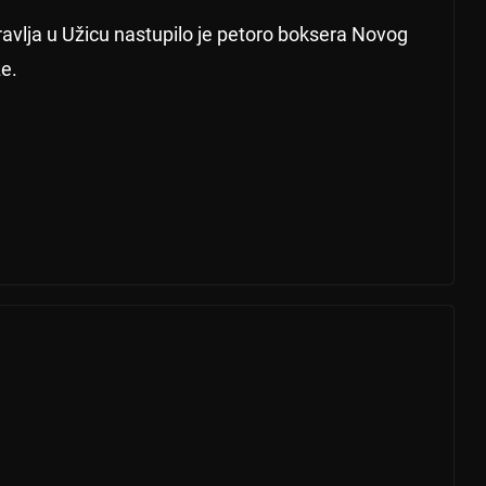
avlja u Užicu nastupilo je petoro boksera Novog
ze.