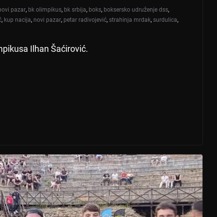
novi pazar
,
bk olimpikus
,
bk srbija
,
boks
,
boksersko udruženje dss
,
ć
,
kup nacija
,
novi pazar
,
petar radivojević
,
strahinja mrdak
,
surdulica
,
mpikusa Ilhan Šaćirović.