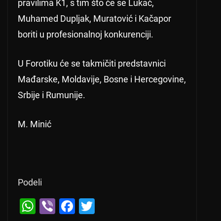
pravilima K1, s tim što će se Lukač,
Muhamed Dupljak, Muratović i Kačapor
boriti u profesionalnoj konkurenciji.
U Forotiku će se takmičiti predstavnici
Mađarske, Moldavije, Bosne i Hercegovine,
Srbije i Rumunije.
M. Minić
Podeli
W
Vi
F
T