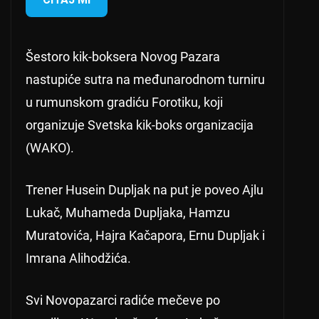
Šestoro kik-boksera Novog Pazara
nastupiće sutra na međunarodnom turniru
u rumunskom gradiću Forotiku, koji
organizuje Svetska kik-boks organizacija
(WAKO).
Trener Husein Dupljak na put je poveo Ajlu
Lukač, Muhameda Dupljaka, Hamzu
Muratovića, Hajra Kačapora, Ernu Dupljak i
Imrana Alihodžića.
Svi Novopazarci radiće mečeve po