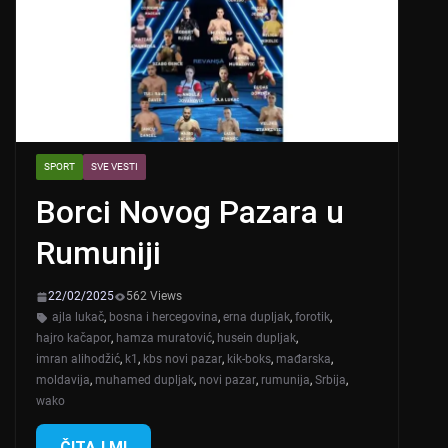
SPORT
SVE VESTI
Borci Novog Pazara u
Rumuniji
22/02/2025
562 Views
ajla lukač
,
bosna i hercegovina
,
erna dupljak
,
forotik
,
hajro kačapor
,
hamza muratović
,
husein dupljak
,
imran alihodžić
,
k1
,
kbs novi pazar
,
kik-boks
,
mađarska
,
moldavija
,
muhamed dupljak
,
novi pazar
,
rumunija
,
Srbija
,
wako
ČITAJ MI