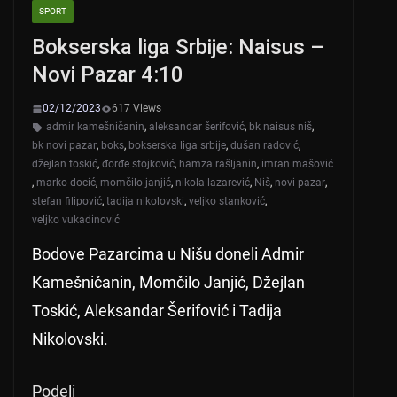
SPORT
Bokserska liga Srbije: Naisus –
Novi Pazar 4:10
02/12/2023
617 Views
admir kamešničanin
,
aleksandar šerifović
,
bk naisus niš
,
bk novi pazar
,
boks
,
bokserska liga srbije
,
dušan radović
,
džejlan toskić
,
đorđe stojković
,
hamza rašljanin
,
imran mašović
,
marko docić
,
momčilo janjić
,
nikola lazarević
,
Niš
,
novi pazar
,
stefan filipović
,
tadija nikolovski
,
veljko stanković
,
veljko vukadinović
Bodove Pazarcima u Nišu doneli Admir
Kamešničanin, Momčilo Janjić, Džejlan
Toskić, Aleksandar Šerifović i Tadija
Nikolovski.
Podeli