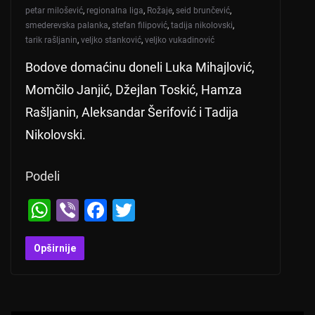
petar milošević
,
regionalna liga
,
Rožaje
,
seid brunčević
,
smederevska palanka
,
stefan filipović
,
tadija nikolovski
,
tarik rašljanin
,
veljko stanković
,
veljko vukadinović
Bodove domaćinu doneli Luka Mihajlović,
Momčilo Janjić, Džejlan Toskić, Hamza
Rašljanin, Aleksandar Šerifović i Tadija
Nikolovski.
Podeli
W
Vi
F
T
h
b
a
wi
at
er
c
tt
Opširnije
s
e
er
A
b