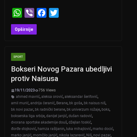
W
Vi
F
T
h
b
a
wi
at
er
c
tt
Opširnije
s
e
er
A
b
SPORT
p
o
Bokseri Novog Pazara ubedljivi
p
o
protiv Naisusa
k
19/11/2023
756 Views
ahmed mavrić
,
aleksa orović
,
aleksandar šerifović
,
amil murić
,
andrija ćeranić
,
Berane
,
bk goša
,
bk naisus niš
,
bk novi pazar
,
bk radnički berane
,
bk univerzum rožaje
,
boks
,
bokserska liga srbije
,
danijel janjić
,
dušan radović
,
dvorana sportske akademije douš
,
džejlan toskić
,
đorđe stojković
,
hamza rašljanin
,
luka mihajlović
,
marko docić
,
marko janjić
,
momčilo janjić
,
nikola lazarević
,
Niš
,
novi pazar
,