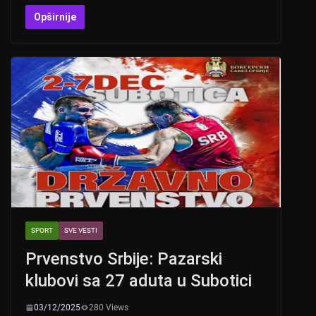
h
b
a
wi
at
er
c
tt
Opširnije
s
e
er
A
b
p
o
p
o
k
SPORT
SVE VESTI
Prvenstvo Srbije: Pazarski
klubovi sa 27 aduta u Subotici
03/12/2025
280 Views