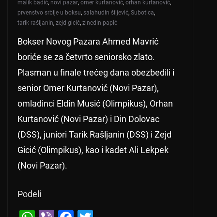
malik badić
,
novi pazar
,
omer kurtanović
,
orhan kurtanović
,
prvenstvo srbije u boksu
,
salahudin šiljević
,
Subotica
,
tarik rašljanin
,
zejd gicić
,
zinedin papić
Bokser Novog Pazara Ahmed Mavrić
boriće se za četvrto seniorsko zlato.
Plasman u finale trećeg dana obezbedili i
senior Omer Kurtanović (Novi Pazar),
omladinci Eldin Musić (Olimpikus), Orhan
Kurtanović (Novi Pazar) i Din Dolovac
(DSS), juniori Tarik Rašljanin (DSS) i Zejd
Gicić (Olimpikus), kao i kadet Ali Lekpek
(Novi Pazar).
Podeli