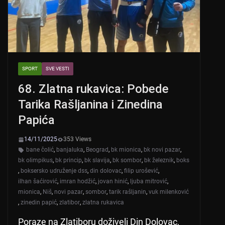
k
SPORT
SVE VESTI
68. Zlatna rukavica: Pobede
Tarika Rašljanina i Zinedina
Papića
14/11/2025
353 Views
bane čolić
,
banjaluka
,
Beograd
,
bk mionica
,
bk novi pazar
,
bk olimpikus
,
bk princip
,
bk slavija
,
bk sombor
,
bk železnik
,
boks
,
boksersko udruženje dss
,
din dolovac
,
filip urošević
,
ilhan šaćirović
,
imran hodžić
,
jovan hinić
,
ljuba mitrović
,
mionica
,
Niš
,
novi pazar
,
sombor
,
tarik rašljanin
,
vuk milenković
,
zinedin papić
,
zlatibor
,
zlatna rukavica
Poraze na Zlatiboru doživeli Din Dolovac,