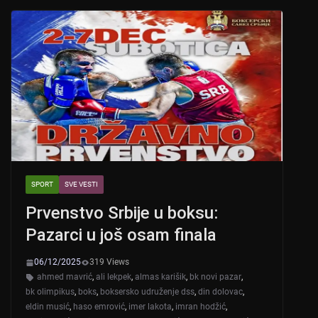
A
b
p
o
p
o
k
SPORT
SVE VESTI
Prvenstvo Srbije u boksu:
Pazarci u još osam finala
06/12/2025
319 Views
ahmed mavrić
,
ali lekpek
,
almas karišik
,
bk novi pazar
,
bk olimpikus
,
boks
,
boksersko udruženje dss
,
din dolovac
,
eldin musić
,
haso emrović
,
imer lakota
,
imran hodžić
,