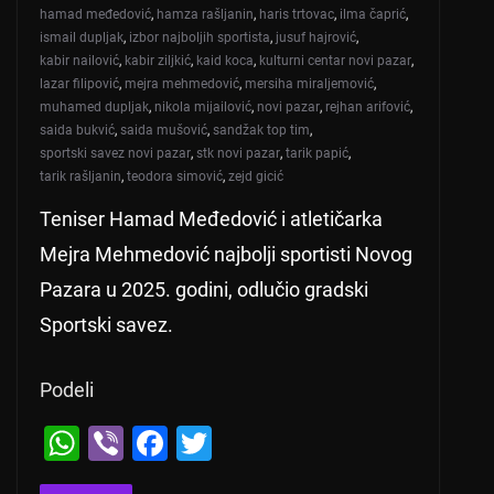
hamad međedović
,
hamza rašljanin
,
haris trtovac
,
ilma čaprić
,
ismail dupljak
,
izbor najboljih sportista
,
jusuf hajrović
,
kabir nailović
,
kabir ziljkić
,
kaid koca
,
kulturni centar novi pazar
,
lazar filipović
,
mejra mehmedović
,
mersiha miraljemović
,
muhamed dupljak
,
nikola mijailović
,
novi pazar
,
rejhan arifović
,
saida bukvić
,
saida mušović
,
sandžak top tim
,
sportski savez novi pazar
,
stk novi pazar
,
tarik papić
,
tarik rašljanin
,
teodora simović
,
zejd gicić
Teniser Hamad Međedović i atletičarka
Mejra Mehmedović najbolji sportisti Novog
Pazara u 2025. godini, odlučio gradski
Sportski savez.
Podeli
W
Vi
F
T
h
b
a
wi