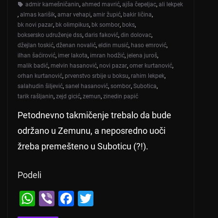
admir kamešničanin
,
ahmed mavrić
,
ajša čepeljac
,
ali lekpek
,
almas karišik
,
amar vehapi
,
amir župić
,
bakir ličina
,
bk novi pazar
,
bk olimpikus
,
bk sombor
,
boks
,
boksersko udruženje dss
,
daris faković
,
din dolovac
,
džejlan toskić
,
dženan novalić
,
eldin musić
,
haso emrović
,
ilhan šaćirović
,
imer lakota
,
imran hodžić
,
jelena juroš
,
malik badić
,
melvin hasanović
,
novi pazar
,
omer kurtanović
,
orhan kurtanović
,
prvenstvo srbije u boksu
,
rahim lekpek
,
salahudin šiljević
,
sanel hasanović
,
sombor
,
Subotica
,
tarik rašljanin
,
zejd gicić
,
zemun
,
zinedin papić
Petodnevno takmičenje trebalo da bude
održano u Zemunu, a neposredno uoči
žreba premešteno u Suboticu (?!).
Podeli
W
Vi
F
T
h
b
a
wi