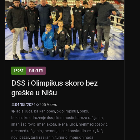
SPORT
SVE VESTI
DSS i Olimpikus skoro bez
greške u Nišu
04/05/2026
205 Views
adis ljuca
,
balkan open
,
bk olimpikus
,
boks
,
boksersko udruženje dss
,
eldin musić
,
hamza rašljanin
,
ilhan šaćirović
,
imer lakota
,
jelena juroš
,
mehmed ćosović
,
mehmed rašljanin
,
memorijal car konstantin veliki
,
Niš
,
novi pazar
,
tarik rašljanin
,
turnir olimpijskih nada