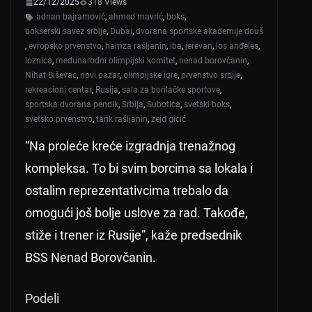
22/12/2025
318 Views
adnan bajramović
,
ahmed mavrić
,
boks
,
bokserski savez srbije
,
Dubai
,
dvorana sportske akademije douš
,
evropsko prvenstvo
,
hamza rašljanin
,
iba
,
jerevan
,
los anđeles
,
loznica
,
međunarodni olimpijski komitet
,
nenad borovčanin
,
Nihat Biševac
,
novi pazar
,
olimpijske igre
,
prvenstvo srbije
,
rekreacioni centar
,
Rusija
,
sala za borilačke sportove
,
sportska dvorana pendik
,
Srbija
,
Subotica
,
svetski boks
,
svetsko prvenstvo
,
tarik rašljanin
,
zejd gicić
“Na proleće kreće izgradnja trenažnog
kompleksa. To bi svim borcima sa lokala i
ostalim reprezentativcima trebalo da
omogući još bolje uslove za rad. Takođe,
stiže i trener iz Rusije”, kaže predsednik
BSS Nenad Borovčanin.
Podeli