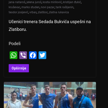
jana nataroš
,
jelena juroš
,
kosta mirilović
,
kristijan đukić
,
kruševac
,
marko studen
,
novi pazar
,
tarik rašljanin
,
teodor josijević
,
vrbas
,
zlatibor
,
zlatna rukavica
Učenici trenera Sedada Bukvića uspešni na
Zlatiboru.
Podeli
W
Vi
F
T
h
b
a
wi
at
er
c
tt
Opširnije
s
e
er
A
b
p
o
p
o