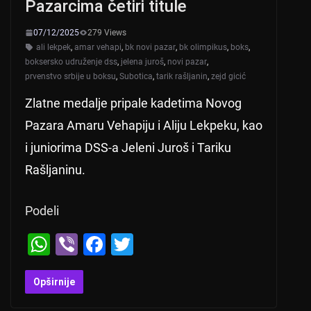
Pazarcima četiri titule
07/12/2025
279 Views
ali lekpek
,
amar vehapi
,
bk novi pazar
,
bk olimpikus
,
boks
,
boksersko udruženje dss
,
jelena juroš
,
novi pazar
,
prvenstvo srbije u boksu
,
Subotica
,
tarik rašljanin
,
zejd gicić
Zlatne medalje pripale kadetima Novog
Pazara Amaru Vehapiju i Aliju Lekpeku, kao
i juniorima DSS-a Jeleni Juroš i Tariku
Rašljaninu.
Podeli
W
Vi
F
T
h
b
a
wi
at
er
c
tt
Opširnije
s
e
er