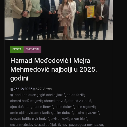
p
o
k
SPORT
SVE VESTI
Hamad Međedović i Mejra
Mehmedović najbolji u 2025.
godini
26/12/2025
627 Views
abdulah duce gegić
,
adel aljković
,
adian fazlić
,
ahmed hadžimujović
,
ahmed mavrić
,
ahmed zukorlić
,
ajna duštinac
,
aladin ibrović
,
aldin ćatović
,
alen sejdović
,
amin ajdinović
,
amir karišik
,
asim đulović
,
besim ajvazović
,
dževad baltić
,
elvir hodžić
,
elvir zuković
,
elzan bibić
,
enver međedović
,
esad došljak
,
fk novi pazar
,
gosr novi pazar
,