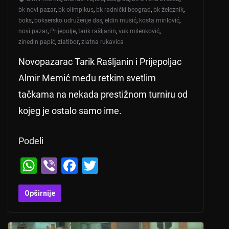
bk novi pazar
,
bk olimpikus
,
bk radnički beograd
,
bk železnik
,
boks
,
boksersko udruženje dss
,
eldin musić
,
kosta mirilović
,
novi pazar
,
Prijepolje
,
tarik rašljanin
,
vuk milenković
,
zinedin papić
,
zlatibor
,
zlatna rukavica
Novopazarac Tarik Rašljanin i Prijepoljac
Almir Memić među retkim svetlim
tačkama na nekada prestižnom turniru od
kojeg je ostalo samo ime.
Podeli
W
Vi
F
T
h
b
a
wi
at
er
c
tt
Opširnije
s
e
er