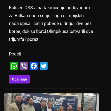
Bokseri DSS-a na takmičenju bodovanom
za Balkan open seriju i Ligu olimpijskih
nada upisali četiri pobede u ringu i dve bez
borbe, dok su borci Olimpikusa ostvarili dva
trijumfa i poraz.
Podeli
W
Vi
F
T
h
b
a
wi
at
er
c
tt
Opširnije
s
e
er
A
b
p
o