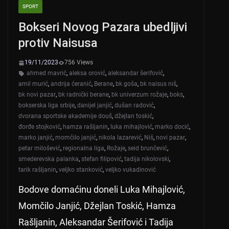
SPORT
Bokseri Novog Pazara ubedljivi
protiv Naisusa
19/11/2023
756 Views
ahmed mavrić
,
aleksa orović
,
aleksandar šerifović
,
amil murić
,
andrija ćeranić
,
Berane
,
bk goša
,
bk naisus niš
,
bk novi pazar
,
bk radnički berane
,
bk univerzum rožaje
,
boks
,
bokserska liga srbije
,
danijel janjić
,
dušan radović
,
dvorana sportske akademije douš
,
džejlan toskić
,
đorđe stojković
,
hamza rašljanin
,
luka mihajlović
,
marko docić
,
marko janjić
,
momčilo janjić
,
nikola lazarević
,
Niš
,
novi pazar
,
petar milošević
,
regionalna liga
,
Rožaje
,
seid brunčević
,
smederevska palanka
,
stefan filipović
,
tadija nikolovski
,
tarik rašljanin
,
veljko stanković
,
veljko vukadinović
Bodove domaćinu doneli Luka Mihajlović,
Momčilo Janjić, Džejlan Toskić, Hamza
Rašljanin, Aleksandar Šerifović i Tadija