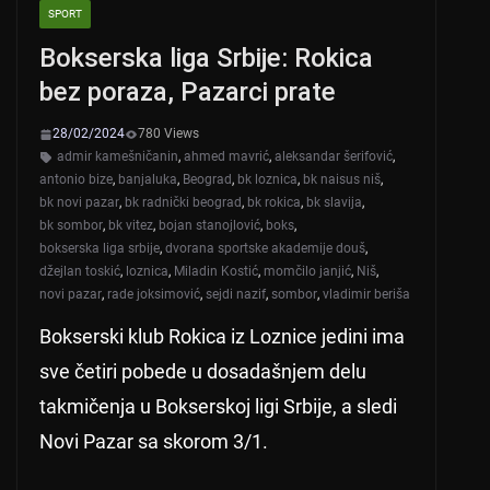
SPORT
Bokserska liga Srbije: Rokica
bez poraza, Pazarci prate
28/02/2024
780 Views
admir kamešničanin
,
ahmed mavrić
,
aleksandar šerifović
,
antonio bize
,
banjaluka
,
Beograd
,
bk loznica
,
bk naisus niš
,
bk novi pazar
,
bk radnički beograd
,
bk rokica
,
bk slavija
,
bk sombor
,
bk vitez
,
bojan stanojlović
,
boks
,
bokserska liga srbije
,
dvorana sportske akademije douš
,
džejlan toskić
,
loznica
,
Miladin Kostić
,
momčilo janjić
,
Niš
,
novi pazar
,
rade joksimović
,
sejdi nazif
,
sombor
,
vladimir beriša
Bokserski klub Rokica iz Loznice jedini ima
sve četiri pobede u dosadašnjem delu
takmičenja u Bokserskoj ligi Srbije, a sledi
Novi Pazar sa skorom 3/1.