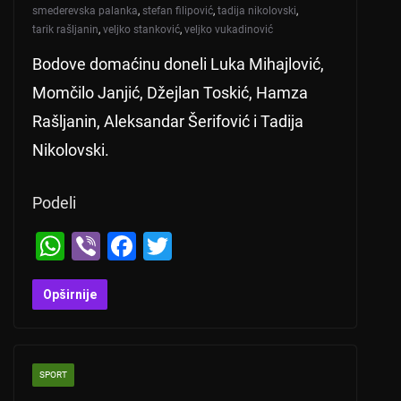
smederevska palanka
,
stefan filipović
,
tadija nikolovski
,
tarik rašljanin
,
veljko stanković
,
veljko vukadinović
Bodove domaćinu doneli Luka Mihajlović,
Momčilo Janjić, Džejlan Toskić, Hamza
Rašljanin, Aleksandar Šerifović i Tadija
Nikolovski.
Podeli
W
Vi
F
T
h
b
a
wi
at
er
c
tt
Opširnije
s
e
er
A
b
SPORT
p
o