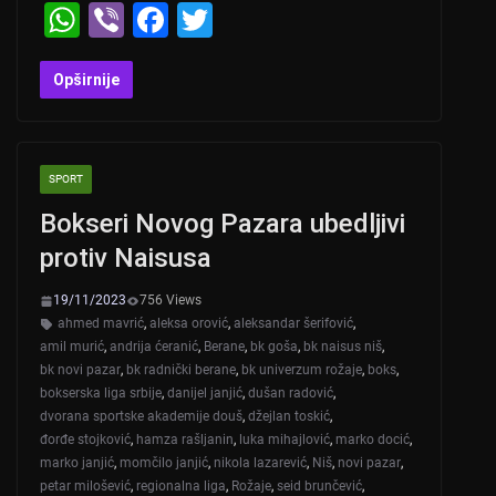
W
Vi
F
T
h
b
a
wi
at
er
c
tt
Opširnije
s
e
er
A
b
SPORT
p
o
Bokseri Novog Pazara ubedljivi
p
o
protiv Naisusa
k
19/11/2023
756 Views
ahmed mavrić
,
aleksa orović
,
aleksandar šerifović
,
amil murić
,
andrija ćeranić
,
Berane
,
bk goša
,
bk naisus niš
,
bk novi pazar
,
bk radnički berane
,
bk univerzum rožaje
,
boks
,
bokserska liga srbije
,
danijel janjić
,
dušan radović
,
dvorana sportske akademije douš
,
džejlan toskić
,
đorđe stojković
,
hamza rašljanin
,
luka mihajlović
,
marko docić
,
marko janjić
,
momčilo janjić
,
nikola lazarević
,
Niš
,
novi pazar
,
petar milošević
,
regionalna liga
,
Rožaje
,
seid brunčević
,