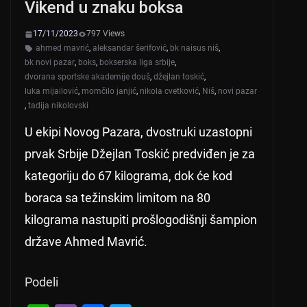
Vikend u znaku boksa
p
o
k
17/11/2023
797 Views
ahmed mavrić
,
aleksandar šerifović
,
bk naisus niš
,
bk novi pazar
,
boks
,
bokserska liga srbije
,
dvorana sportske akademije douš
,
džejlan toskić
,
luka mijailović
,
momčilo janjić
,
nikola cvetković
,
Niš
,
novi pazar
,
tadija nikolovski
U ekipi Novog Pazara, dvostruki uzastopni
prvak Srbije Džejlan Toskić predviđen je za
kategoriju do 67 kilograma, dok će kod
boraca sa težinskim limitom na 80
kilograma nastupiti prošlogodišnji šampion
države Ahmed Mavrić.
Podeli