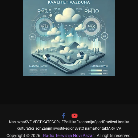
Naslovna
SVE VESTI
KATEGORIJE
Politika
Ekonomija
Sport
Društvo
Hronika
Kultura
SciTech
Zanimljivosti
Region
Svet
O nama
Kontakt
ARHIVA
Copyright © 2026
Radio Televizija Novi Pazar
. All rights reserved.