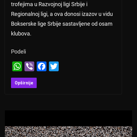
trofejima u Razvojnoj ligi Srbije i
Regionalnoj ligi, a ova donosi izazov u vidu
Bokserske lige Srbije sastavljene od osam
klubova.
Podeli
W
Vi
F
T
h
b
a
wi
at
er
c
tt
Opširnije
s
e
er
A
b
p
o
p
o
k