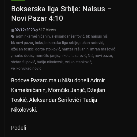
p
o
Bokserska liga Srbije: Naisus –
p
o
Novi Pazar 4:10
k
02/12/2023
617 Views
admir kamešničanin
,
aleksandar šerifović
,
bk naisus niš
,
bk novi pazar
,
boks
,
bokserska liga srbije
,
dušan radović
,
džejlan toskić
,
đorđe stojković
,
hamza rašljanin
,
imran mašović
,
marko docić
,
momčilo janjić
,
nikola lazarević
,
Niš
,
novi pazar
,
stefan filipović
,
tadija nikolovski
,
veljko stanković
,
veljko vukadinović
Bodove Pazarcima u Nišu doneli Admir
Kamešničanin, Momčilo Janjić, Džejlan
Toskić, Aleksandar Šerifović i Tadija
Nikolovski.
Podeli