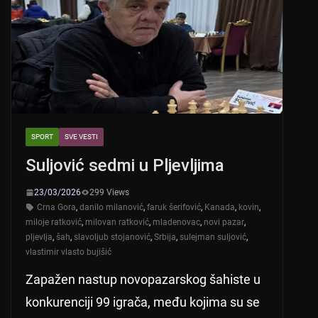
p
o
k
SPORT
SVE VESTI
Suljović sedmi u Pljevljima
23/03/2026
299 Views
Crna Gora
,
danilo milanović
,
faruk šerifović
,
Kanada
,
kovin
,
miloje ratković
,
milovan ratković
,
mladenovac
,
novi pazar
,
pljevlja
,
šah
,
slavoljub stojanović
,
Srbija
,
sulejman suljović
,
vlastimir vlasto bujišić
Zapažen nastup novopazarskog šahiste u
konkurenciji 99 igrača, među kojima su se