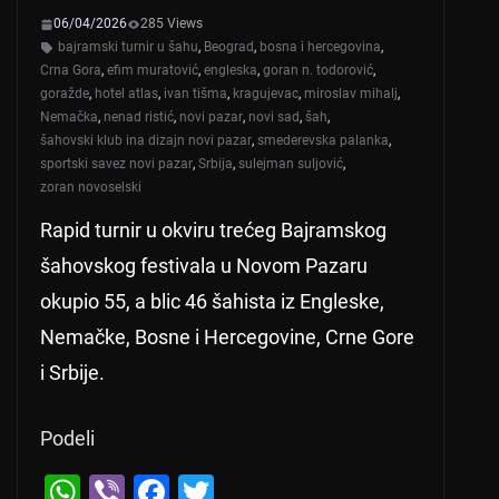
06/04/2026
285 Views
bajramski turnir u šahu
,
Beograd
,
bosna i hercegovina
,
Crna Gora
,
efim muratović
,
engleska
,
goran n. todorović
,
goražde
,
hotel atlas
,
ivan tišma
,
kragujevac
,
miroslav mihalj
,
Nemačka
,
nenad ristić
,
novi pazar
,
novi sad
,
šah
,
šahovski klub ina dizajn novi pazar
,
smederevska palanka
,
sportski savez novi pazar
,
Srbija
,
sulejman suljović
,
zoran novoselski
Rapid turnir u okviru trećeg Bajramskog
šahovskog festivala u Novom Pazaru
okupio 55, a blic 46 šahista iz Engleske,
Nemačke, Bosne i Hercegovine, Crne Gore
i Srbije.
Podeli
W
Vi
F
T