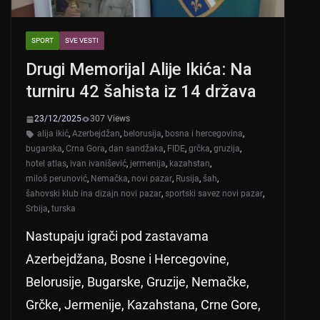
SPORT
SVE VESTI
Drugi Memorijal Alije Ikića: Na
turniru 42 šahista iz 14 država
23/12/2025
307 Views
alija ikić
,
Azerbejdžan
,
belorusija
,
bosna i hercegovina
,
bugarska
,
Crna Gora
,
dan sandžaka
,
FIDE
,
grčka
,
gruzija
,
hotel atlas
,
ivan ivanišević
,
jermenija
,
kazahstan
,
miloš perunović
,
Nemačka
,
novi pazar
,
Rusija
,
šah
,
šahovski klub ina dizajn novi pazar
,
sportski savez novi pazar
,
Srbija
,
turska
Nastupaju igrači pod zastavama
Azerbejdžana, Bosne i Hercegovine,
Belorusije, Bugarske, Gruzije, Nemačke,
Grčke, Jermenije, Kazahstana, Crne Gore,