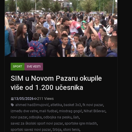
SPORT
SVE VESTI
SIM u Novom Pazaru okupile
više od 1.200 učesnika
13/05/2026
211 Views
ahmed hadžimujović
,
atletika
,
basket 3x3
,
fk novi pazar
,
između dve vatre
,
mali fudbal
,
miodrag gogić
,
Nihat Biševac
,
novi pazar
,
odbojka
,
odbojka na pesku
,
šah
,
savez za školski sport novi pazar
,
sportske igre mladih
,
sportski savez novi pazar
,
Srbija
,
stoni tenis
,