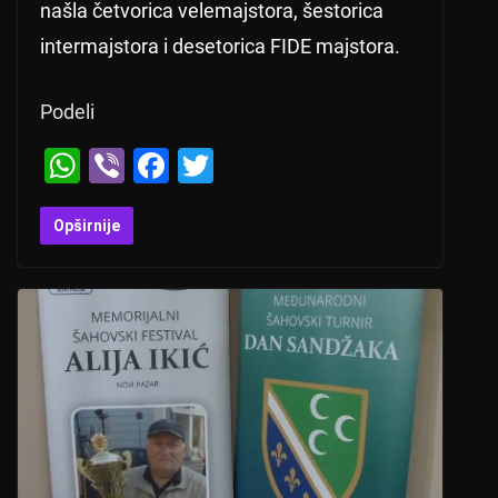
našla četvorica velemajstora, šestorica
intermajstora i desetorica FIDE majstora.
Podeli
W
Vi
F
T
h
b
a
wi
at
er
c
tt
Opširnije
s
e
er
A
b
p
o
p
o
k