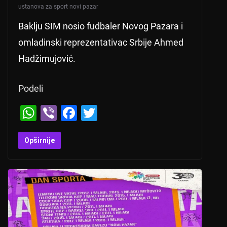
ustanova za sport novi pazar
Baklju SIM nosio fudbaler Novog Pazara i
omladinski reprezentativac Srbije Ahmed
Hadžimujović.
Podeli
W
Vi
F
T
h
b
a
wi
at
er
c
tt
Opširnije
s
e
er
A
b
p
o
p
o
k