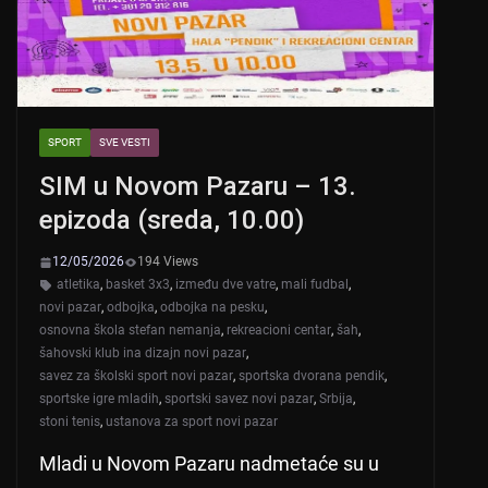
SPORT
SVE VESTI
SIM u Novom Pazaru – 13.
epizoda (sreda, 10.00)
12/05/2026
194 Views
atletika
,
basket 3x3
,
između dve vatre
,
mali fudbal
,
novi pazar
,
odbojka
,
odbojka na pesku
,
osnovna škola stefan nemanja
,
rekreacioni centar
,
šah
,
šahovski klub ina dizajn novi pazar
,
savez za školski sport novi pazar
,
sportska dvorana pendik
,
sportske igre mladih
,
sportski savez novi pazar
,
Srbija
,
stoni tenis
,
ustanova za sport novi pazar
Mladi u Novom Pazaru nadmetaće su u