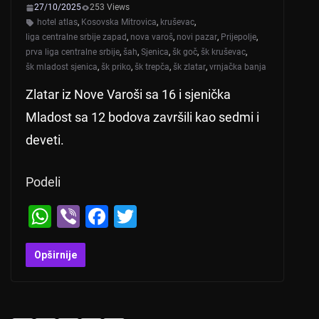
27/10/2025
253 Views
hotel atlas
,
Kosovska Mitrovica
,
kruševac
,
liga centralne srbije zapad
,
nova varoš
,
novi pazar
,
Prijepolje
,
prva liga centralne srbije
,
šah
,
Sjenica
,
šk goč
,
šk kruševac
,
šk mladost sjenica
,
šk priko
,
šk trepča
,
šk zlatar
,
vrnjačka banja
Zlatar iz Nove Varoši sa 16 i sjenička
Mladost sa 12 bodova završili kao sedmi i
deveti.
Podeli
W
Vi
F
T
h
b
a
wi
at
er
c
tt
Opširnije
s
e
er
A
b