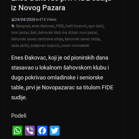
iz Novog Pazara
24/04/2026
474 Views
Beograd
,
enes đakovac
,
FIDE
,
halit husović
,
igor lukić
,
novi pazar
,
šah
,
šahovski klub ina dizajn novi pazar
,
šahovski savez centralne srbije
,
šahovski savez srbije
,
saša jevtić
,
sulejman suljović
,
zoran novoselski
Enes Đakovac, koji je od pionirskih dana
stasavao u lokalnom šahovskom klubu i
dugo pokrivao omladinske i seniorske
table, prvi je Novopazarac sa titulom FIDE
sudije.
Podeli
W
Vi
F
T