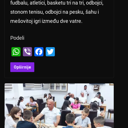
fudbalu, atletici, basketu tri na tri, odbojci,
stonom tenisu, odbojci na pesku, šahu i
mešovitoj igri između dve vatre.
Podeli
W
Vi
F
T
h
b
a
wi
at
er
c
tt
Opširnije
s
e
er
A
b
p
o
p
o
k