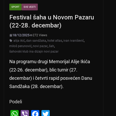
SPORT
SVE VESTI
Festival šaha u Novom Pazaru
(22-28. decembar)
18/12/2025
272 Views
alija ikić
,
dan sandžaka
,
hotel atlas
,
ivan ivanišević
,
miloš perunović
,
novi pazar
,
šah
,
šahovski klub ina dizajn novi pazar
Na programu drugi Memorijal Alije Ikića
(22-26. decembar), blic turnir (27.
decembar) i četvrti rapid posvećen Danu
Sandžaka (28. decembar).
Podeli
W
Vi
F
T