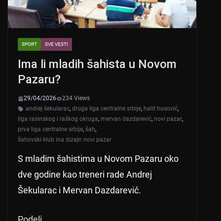
SPORT
SVE VESTI
Ima li mladih šahista u Novom
Pazaru?
29/04/2026
234 Views
andrej šekularac
,
druga liga centralne srbije
,
halit husović
,
liga rasinskog i raškog okruga
,
mervan dazdarević
,
novi pazar
,
prva liga centralne srbije
,
šah
,
šahovski klub ina dizajn novi pazar
S mladim šahistima u Novom Pazaru oko
dve godine kao treneri rade Andrej
Šekularac i Mervan Dazdarević.
Podeli