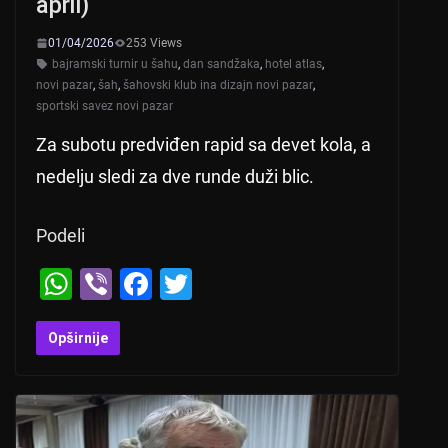
april)
01/04/2026
253 Views
bajramski turnir u šahu
,
dan sandžaka
,
hotel atlas
,
novi pazar
,
šah
,
šahovski klub ina dizajn novi pazar
,
sportski savez novi pazar
Za subotu predviđen rapid sa devet kola, a
nedelju sledi za dve runde duži blic.
Podeli
W
Vi
F
T
h
b
a
wi
at
er
c
tt
Opširnije
s
e
er
A
b
p
o