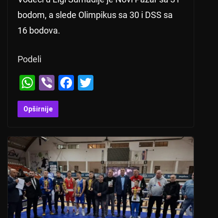
bodom, a slede Olimpikus sa 30 i DSS sa
16 bodova.
Podeli
W
Vi
F
T
h
b
a
wi
at
er
c
tt
Opširnije
s
e
er
A
b
p
o
p
o
k