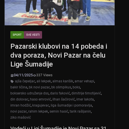
SPORT
SVE VESTI
Pazarski klubovi na 14 pobeda i
dva poraza, Novi Pazar na čelu
Lige Šumadije
04/11/2025
337 Views
ajša čepeljac
,
ali lekpek
,
almas karišik
,
amar vehapi
,
bakir ličina
,
bk novi pazar
,
bk olimpikus
,
boks
,
boksersko udruženje dss
,
daris faković
,
dimitrije timotijević
,
din dolovac
,
haso emrović
,
ilhan šaćirović
,
imer lakota
,
imran hodžić
,
kragujevac
,
liga šumadije i pomoravlja
,
novi pazar
,
rahim lekpek
,
semin hasić
,
tarik rašljanin
,
ziko mašović
Vodeći u Ligi Šumadije je Novi Pazar sa 31