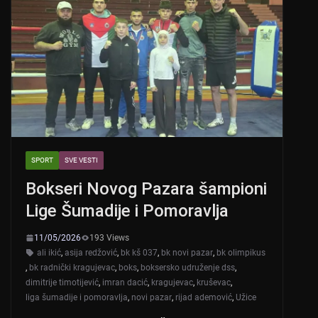
SPORT
SVE VESTI
Bokseri Novog Pazara šampioni
Lige Šumadije i Pomoravlja
11/05/2026
193 Views
ali ikić
,
asija redžović
,
bk kš 037
,
bk novi pazar
,
bk olimpikus
,
bk radnički kragujevac
,
boks
,
boksersko udruženje dss
,
dimitrije timotijević
,
imran dacić
,
kragujevac
,
kruševac
,
liga šumadije i pomoravlja
,
novi pazar
,
rijad ademović
,
Užice