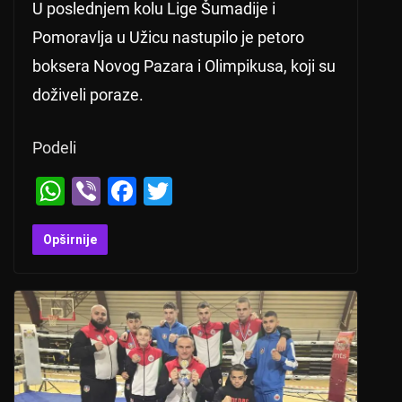
U poslednjem kolu Lige Šumadije i
Pomoravlja u Užicu nastupilo je petoro
boksera Novog Pazara i Olimpikusa, koji su
doživeli poraze.
Podeli
W
Vi
F
T
h
b
a
wi
at
er
c
tt
Opširnije
s
e
er
A
b
p
o
p
o
k