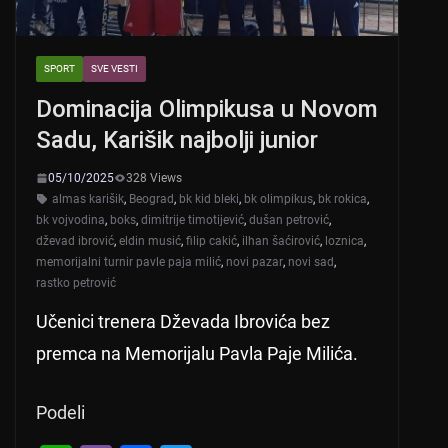
SPORT
SVE VESTI
Dominacija Olimpikusa u Novom
Sadu, Karišik najbolji junior
05/10/2025
328 Views
almas karišik
,
Beograd
,
bk kid bleki
,
bk olimpikus
,
bk rokica
,
bk vojvodina
,
boks
,
dimitrije timotijević
,
dušan petrović
,
dževad ibrović
,
eldin musić
,
filip cakić
,
ilhan šaćirović
,
loznica
,
memorijalni turnir pavle paja milić
,
novi pazar
,
novi sad
,
rastko petrović
Učenici trenera Dževada Ibrovića bez
premca na Memorijalu Pavla Paje Milića.
Podeli