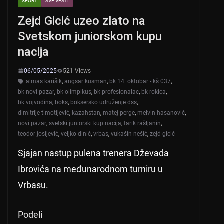
SPORT
SVE VESTI
Zejd Gicić uzeo zlato na
Svetskom juniorskom kupu
nacija
06/05/2025
521 Views
almas karišik
,
angsar kusman
,
bk 14. oktobar - kš 037
,
bk novi pazar
,
bk olimpikus
,
bk profesionalac
,
bk rokica
,
bk vojvodina
,
boks
,
boksersko udruženje dss
,
dimitrije timotijević
,
kazahstan
,
matej perge
,
melvin hasanović
,
novi pazar
,
svetski juniorski kup nacija
,
tarik rašljanin
,
teodor josijević
,
veljko dinić
,
vrbas
,
vukašin nešić
,
zejd gicić
Sjajan nastup pulena trenera Dževada
Ibrovića na međunarodnom turniru u
Vrbasu.
Podeli