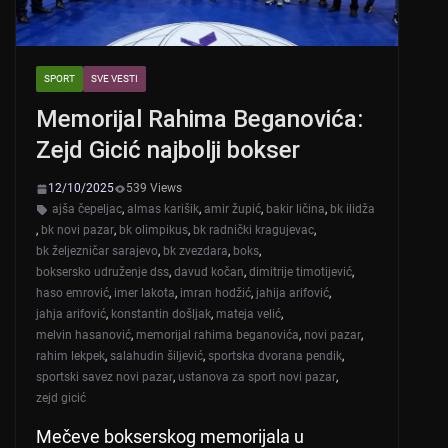
SPORT
SVE VESTI
Memorijal Rahima Beganovića:
Zejd Gicić najbolji bokser
12/10/2025
539 Views
ajša čepeljac
,
almas karišik
,
amir župić
,
bakir ličina
,
bk ilidža
,
bk novi pazar
,
bk olimpikus
,
bk radnički kragujevac
,
bk željezničar sarajevo
,
bk zvezdara
,
boks
,
boksersko udruženje dss
,
davud kočan
,
dimitrije timotijević
,
haso emrović
,
imer lakota
,
imran hodžić
,
jahija arifović
,
jahja arifović
,
konstantin došljak
,
mateja velić
,
melvin hasanović
,
memorijal rahima beganovića
,
novi pazar
,
rahim lekpek
,
salahudin šiljević
,
sportska dvorana pendik
,
sportski savez novi pazar
,
ustanova za sport novi pazar
,
zejd gicić
Mečeve bokserskog memorijala u