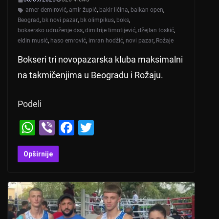
amer demirović
,
amir župić
,
bakir ličina
,
balkan open
,
Beograd
,
bk novi pazar
,
bk olimpikus
,
boks
,
boksersko udruženje dss
,
dimitrije timotijević
,
džejlan toskić
,
eldin musić
,
haso emrović
,
imran hodžić
,
novi pazar
,
Rožaje
Bokseri tri novopazarska kluba maksimalni
na takmičenjima u Beogradu i Rožaju.
Podeli
W
Vi
F
T
h
b
a
wi
at
er
c
tt
Opširnije
s
e
er
A
b
p
o