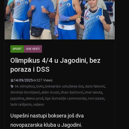
p
o
k
SPORT
SVE VESTI
Olimpikus 4/4 u Jagodini, bez
poraza i DSS
14/09/2025
327 Views
bk olimpikus
,
boks
,
boksersko udruženje dss
,
daris faković
,
dimitrije timotijević
,
eldin musić
,
ilhan šaćirović
,
imer lakota
,
jagodina
,
jelena juroš
,
liga šumadije i pomoravlja
,
novi pazar
,
tarik rašljanin
,
valjevo
Uspešni nastupi boksera još dva
novopazarska kluba u Jagodini.