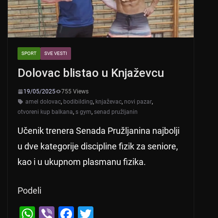
SPORT
SVE VESTI
Dolovac blistao u Knjaževcu
19/05/2025
755 Views
amel dolovac
,
bodibilding
,
knjaževac
,
novi pazar
,
otvoreni kup balkana
,
s gym
,
senad pružljanin
Učenik trenera Senada Pružljanina najbolji
u dve kategorije discipline fizik za seniore,
kao i u ukupnom plasmanu fizika.
Podeli
W
Vi
F
T