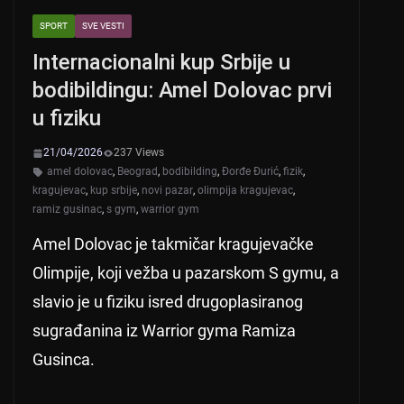
SPORT
SVE VESTI
Internacionalni kup Srbije u
bodibildingu: Amel Dolovac prvi
u fiziku
21/04/2026
237 Views
amel dolovac
,
Beograd
,
bodibilding
,
Đorđe Đurić
,
fizik
,
kragujevac
,
kup srbije
,
novi pazar
,
olimpija kragujevac
,
ramiz gusinac
,
s gym
,
warrior gym
Amel Dolovac je takmičar kragujevačke
Olimpije, koji vežba u pazarskom S gymu, a
slavio je u fiziku isred drugoplasiranog
sugrađanina iz Warrior gyma Ramiza
Gusinca.