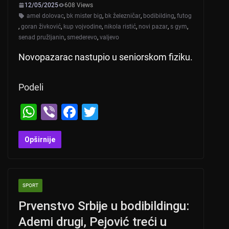
12/05/2025
608 Views
amel dolovac
,
bk mister big
,
bk železničar
,
bodibilding
,
futog
,
goran živković
,
kup vojvodine
,
nikola ristić
,
novi pazar
,
s gym
,
senad pružljanin
,
smederevo
,
valjevo
Novopazarac nastupio u seniorskom fiziku.
Podeli
W
Vi
F
T
h
b
a
wi
at
er
c
tt
Opširnije
s
e
er
A
b
SPORT
p
o
Prvenstvo Srbije u bodibildingu:
p
o
Ademi drugi, Pejović treći u
k