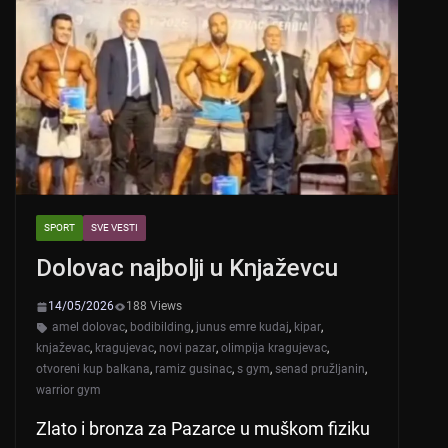
SPORT
SVE VESTI
Dolovac najbolji u Knjaževcu
14/05/2026
188 Views
amel dolovac
,
bodibilding
,
junus emre kudaj
,
kipar
,
knjaževac
,
kragujevac
,
novi pazar
,
olimpija kragujevac
,
otvoreni kup balkana
,
ramiz gusinac
,
s gym
,
senad pružljanin
,
warrior gym
Zlato i bronza za Pazarce u muškom fiziku