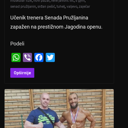
muskular fizik
,
novi pazar
,
rene javorić ilić
,
s gym
,
senad pružljanin
,
srđan pešić
,
tuhelj
,
valjevo
,
zaječar
Učenik trenera Senada Pružljanina
zapažen na prestižnom Jagodina openu.
Podeli
W
Vi
F
T
h
b
a
wi
at
er
c
tt
Opširnije
s
e
er
A
b
p
o
p
o
k