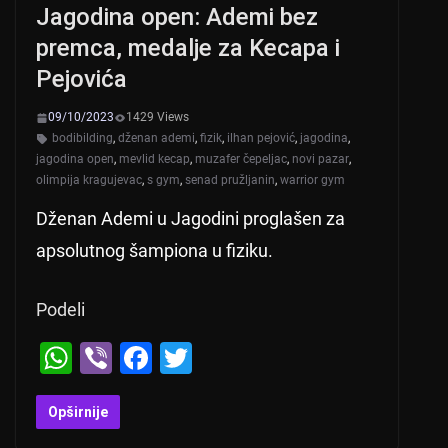
Jagodina open: Ademi bez
p
o
premca, medalje za Kecapa i
k
Pejovića
09/10/2023
1429 Views
bodibilding
,
dženan ademi
,
fizik
,
ilhan pejović
,
jagodina
,
jagodina open
,
mevlid kecap
,
muzafer čepeljac
,
novi pazar
,
olimpija kragujevac
,
s gym
,
senad pružljanin
,
warrior gym
Dženan Ademi u Jagodini proglašen za
apsolutnog šampiona u fiziku.
Podeli
W
Vi
F
T
h
b
a
wi
at
er
c
tt
Opširnije