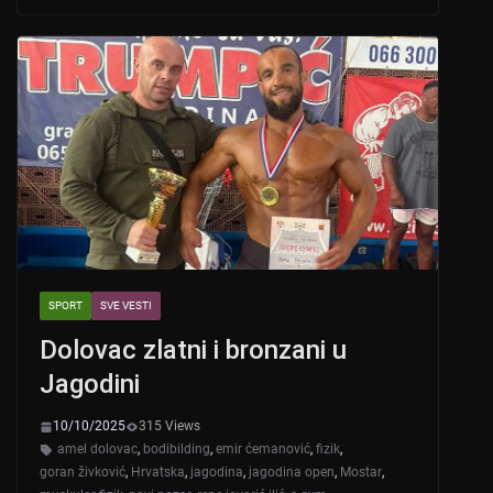
s
e
er
A
b
p
o
p
o
k
SPORT
SVE VESTI
Dolovac zlatni i bronzani u
Jagodini
10/10/2025
315 Views
amel dolovac
,
bodibilding
,
emir ćemanović
,
fizik
,
goran živković
,
Hrvatska
,
jagodina
,
jagodina open
,
Mostar
,