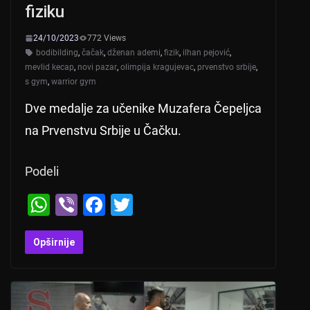
fiziku
24/10/2023
772 Views
bodibilding
,
čačak
,
dženan ademi
,
fizik
,
ilhan pejović
,
mevlid kecap
,
novi pazar
,
olimpija kragujevac
,
prvenstvo srbije
,
s gym
,
warrior gym
Dve medalje za učenike Muzafera Čepeljca
na Prvenstvu Srbije u Čačku.
Podeli
W
Vi
F
T
h
b
a
wi
at
er
c
tt
Opširnije
s
e
er
A
b