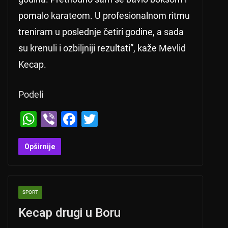
pomalo karateom. U profesionalnom ritmu
treniram u poslednje četiri godine, a sada
su krenuli i ozbiljniji rezultati”, kaže Mevlid
Kecap.
Podeli
W
Vi
F
T
h
b
a
wi
at
er
c
tt
Opširnije
s
e
er
A
b
SPORT
p
o
Kecap drugi u Boru
p
o