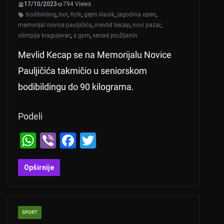
k
17/10/2023
794 Views
bodibilding
,
bor
,
fizik
,
gejm klasik
,
jagodina open
,
memorijal novice pauljičića
,
mevlid kecap
,
novi pazar
,
olimpija kragujevac
,
s gym
,
senad pružljanin
Mevlid Kecap se na Memorijalu Novice
Pauljičića takmičio u seniorskom
bodibildingu do 90 kilograma.
Podeli
W
Vi
F
T
h
b
a
wi
at
er
c
tt
Opširnije
s
e
er
A
b
SPORT
p
o