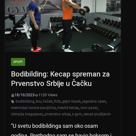
p
o
p
o
k
SPORT
Bodibilding: Kecap spreman za
Prvenstvo Srbije u Čačku
18/10/2023
1120 Views
bodibilding
,
bor
,
čačak
,
fizik
,
gejm klasik
,
jagodina open
,
memorijal novice pauljičića
,
mevlid kecap
,
novi pazar
,
olimpija kragujevac
,
prvenstvo srbije
,
s gym
,
senad pružljanin
“U svetu bodibildinga sam oko osam
godina. Prethodno sam se bavio boksom i