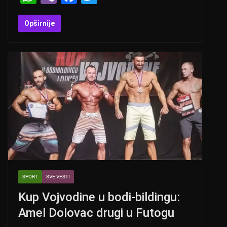
h
b
a
wi
at
er
c
tt
Opširnije
s
e
er
A
b
p
o
p
o
k
SPORT
SVE VESTI
Kup Vojvodine u bodi-bildingu:
Amel Dolovac drugi u Futogu