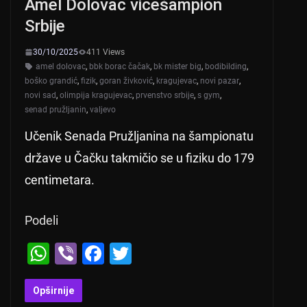
Amel Dolovac vicešampion
Srbije
30/10/2025
411 Views
amel dolovac
,
bbk borac čačak
,
bk mister big
,
bodibilding
,
boško grandić
,
fizik
,
goran živković
,
kragujevac
,
novi pazar
,
novi sad
,
olimpija kragujevac
,
prvenstvo srbije
,
s gym
,
senad pružljanin
,
valjevo
Učenik Senada Pružljanina na šampionatu
države u Čačku takmičio se u fiziku do 179
centimetara.
Podeli
W
Vi
F
T
h
b
a
wi
at
er
c
tt
Opširnije