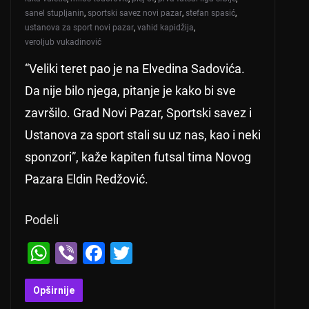
sanel stupljanin
,
sportski savez novi pazar
,
stefan spasić
,
ustanova za sport novi pazar
,
vahid kapidžija
,
veroljub vukadinović
“Veliki teret pao je na Elvedina Sadovića.
Da nije bilo njega, pitanje je kako bi sve
završilo. Grad Novi Pazar, Sportski savez i
Ustanova za sport stali su uz nas, kao i neki
sponzori”, kaže kapiten futsal tima Novog
Pazara Eldin Redžović.
Podeli
W
Vi
F
T
h
b
a
wi
at
er
c
tt
Opširnije