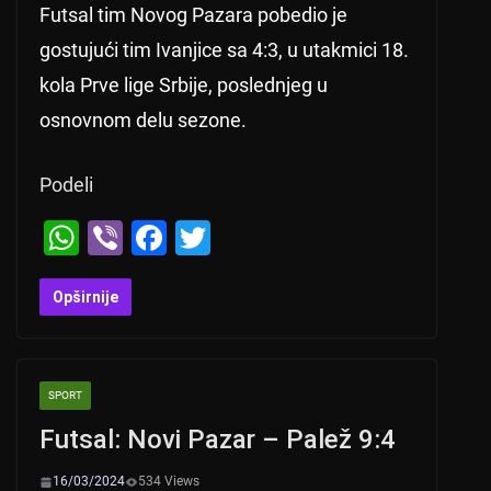
Futsal tim Novog Pazara pobedio je
gostujući tim Ivanjice sa 4:3, u utakmici 18.
kola Prve lige Srbije, poslednjeg u
osnovnom delu sezone.
Podeli
W
Vi
F
T
h
b
a
wi
at
er
c
tt
Opširnije
s
e
er
A
b
SPORT
p
o
Futsal: Novi Pazar – Palež 9:4
p
o
k
16/03/2024
534 Views