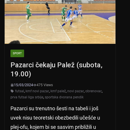
p
o
k
SPORT
Pazarci čekaju Palež (subota,
19.00)
15/03/2024
475 Views
futsal
,
kmf novi pazar
,
kmf palež
,
novi pazar
,
obrenovac
,
prva futsal liga srbije
,
sportska dvorana pendik
Pazarci su trenutno šesti na tabeli i još
uvek nisu teoretski obezbedili učešće u
plej-ofu, kojem bi se sasvim približili u