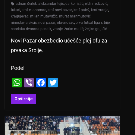
adnan đerlek
,
aleksandar tejić
,
darko ristić
,
eldin redžović
,
futsal
,
kmf ekonomac
,
kmf novi pazar
,
kmf palež
,
kmf vranje
,
kragujevac
,
milan mutavdžić
,
murat mahmutović
,
ninoslav aleksić
,
novi pazar
,
obrenovac
,
prva futsal liga srbije
,
sportska dvorana pendik
,
vranje
,
žarko matić
,
željko grujičić
Novi Pazar obezbedio učešće plej-ofu za
prvaka Srbije.
Podeli
W
Vi
F
T
h
b
a
wi
at
er
c
tt
Opširnije
s
e
er
A
b
p
o