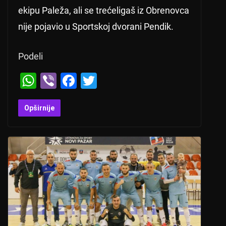
ekipu Paleža, ali se trećeligaš iz Obrenovca
nije pojavio u Sportskoj dvorani Pendik.
Podeli
W
Vi
F
T
h
b
a
wi
at
er
c
tt
Opširnije
s
e
er
A
b
p
o
p
o
k