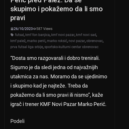
p
o
skupimo i pokažemo da li smo
k
pravi
26/10/2023
587 Views
futsal
,
kmf fon banjica
,
kmf novi pazar
,
kmf novi sad
,
kmf palež
,
marko perić
,
marko roksić
,
novi pazar
,
obrenovac
,
prva futsal liga srbije
,
sportsko-kulturni centar obrenovac
“Dosta smo razgovarali i dobro trenirali.
Sigurno je da sledi jedna od najvažnijih
utakmica za nas. Moramo da se ujedinimo
i skupimo kad je najteže. Treba da
pokažemo da li smo pravi ili nismo”, kaže
igrač i trener KMF Novi Pazar Marko Perić.
Podeli