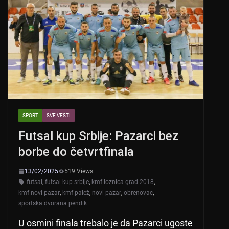
SPORT
SVE VESTI
Futsal kup Srbije: Pazarci bez
borbe do četvrtfinala
13/02/2025
519 Views
futsal
,
futsal kup srbije
,
kmf loznica grad 2018
,
kmf novi pazar
,
kmf palež
,
novi pazar
,
obrenovac
,
sportska dvorana pendik
U osmini finala trebalo je da Pazarci ugoste