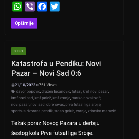
W
Vi
F
T
h
b
a
wi
at
er
c
tt
Opširnije
s
e
er
A
b
SPORT
p
o
Katastrofa u Pendiku: Novi
p
o
Pazar – Novi Sad 0:6
k
21/10/2023
751 Views
davor popović
,
dražen lučanović
,
futsal
,
kmf novi pazar
,
kmf novi sad
,
kmf palež
,
kmf vranje
,
marko novaković
,
novi pazar
,
novi sad
,
obrenovac
,
prva futsal liga srbije
,
sportska dvorana pendik
,
srđan golub
,
vranje
,
zdravko maravić
Težak poraz Novog Pazara u derbiju
šestog kola Prve futsal lige Srbije.