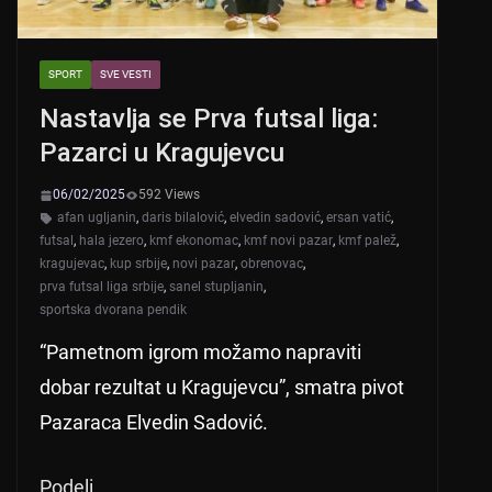
SPORT
SVE VESTI
Nastavlja se Prva futsal liga:
Pazarci u Kragujevcu
06/02/2025
592 Views
afan ugljanin
,
daris bilalović
,
elvedin sadović
,
ersan vatić
,
futsal
,
hala jezero
,
kmf ekonomac
,
kmf novi pazar
,
kmf palež
,
kragujevac
,
kup srbije
,
novi pazar
,
obrenovac
,
prva futsal liga srbije
,
sanel stupljanin
,
sportska dvorana pendik
“Pametnom igrom možamo napraviti
dobar rezultat u Kragujevcu”, smatra pivot
Pazaraca Elvedin Sadović.
Podeli