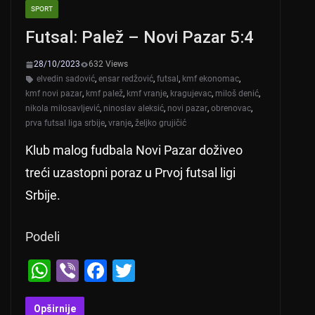
SPORT
Futsal: Palež – Novi Pazar 5:4
28/10/2023
632 Views
elvedin sadović
,
ensar redžović
,
futsal
,
kmf ekonomac
,
kmf novi pazar
,
kmf palež
,
kmf vranje
,
kragujevac
,
miloš denić
,
nikola milosavljević
,
ninoslav aleksić
,
novi pazar
,
obrenovac
,
prva futsal liga srbije
,
vranje
,
željko grujičić
Klub malog fudbala Novi Pazar doživeo
treći uzastopni poraz u Prvoj futsal ligi
Srbije.
Podeli
W
Vi
F
T
h
b
a
wi
Opširnije