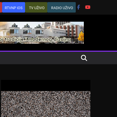
RTVNP iOS
TV UŽIVO
RADIO UŽIVO