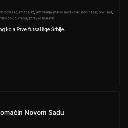
mf novi sad
,
kmf palež
,
kmf vranje
,
marko novaković
,
novi pazar
,
novi sad
,
rđan golub
,
vranje
,
zdravko maravić
 kola Prve futsal lige Srbije.
r domaćin Novom Sadu