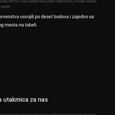
 pazar
,
kmf novi sad
,
mateja ćirka
,
miljan radmanović
,
ninoslav aleksić
,
 pendik
prvenstva osvojili po deset bodova i zajedno sa
g mesta na tabeli.
a utakmica za nas
kmf novi pazar
,
kmf novi sad
,
miljan radmanović
,
novi pazar
,
novi sad
,