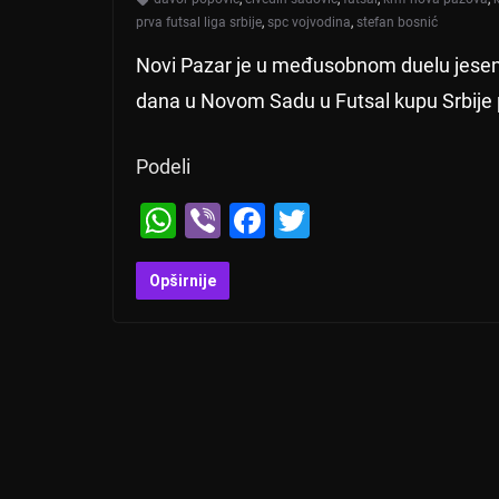
prva futsal liga srbije
,
spc vojvodina
,
stefan bosnić
Novi Pazar je u međusobnom duelu jesena
dana u Novom Sadu u Futsal kupu Srbije 
Podeli
W
Vi
F
T
h
b
a
wi
at
er
c
tt
Opširnije
s
e
er
A
b
p
o
p
o
k