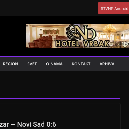
RTVNP Android
REGION
SVET
O NAMA
KONTAKT
ARHIVA
zar – Novi Sad 0:6