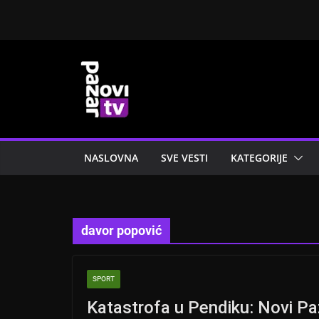
Skip
to
content
NASLOVNA
SVE VESTI
KATEGORIJE
davor popović
SPORT
Katastrofa u Pendiku: Novi Pa