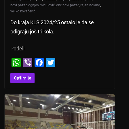
novi pazar
,
ognjen miculović
,
okk novi pazar
,
rajan holand
,
veljko kovačević
Do kraja KLS 2024/25 ostalo je da se
odigraju još tri kola.
Podeli
W
Vi
F
T
h
b
a
wi
at
er
c
tt
Opširnije
s
e
er
A
b
p
o
p
o
k