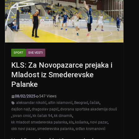
p
o
k
SPORT
SVE VESTI
KLS: Za Novopazarce prejaka i
Mladost iz Smederevske
Palanke
08/02/2025
547 Views
aleksandar nikolić
,
altin islamović
,
Beograd
,
čačak
,
dajšon najt
,
dragoslav papić
,
dvorana sportske akademije douš
,
jovan crnić
,
kk čačak 94
,
kk dinamik
,
kk mladost smederevska palanka
,
kls
,
košarka
,
novi pazar
,
okk novi pazar
,
smederevska palanka
,
srđan krsmanović