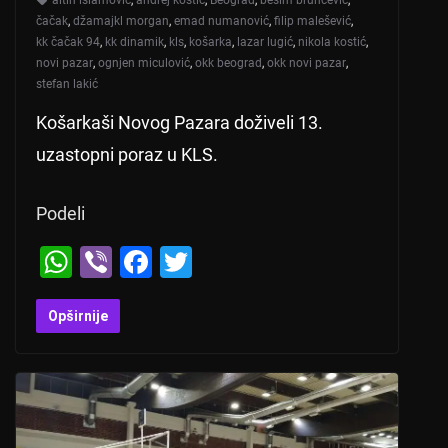
čačak
,
džamajkl morgan
,
emad numanović
,
filip malešević
,
kk čačak 94
,
kk dinamik
,
kls
,
košarka
,
lazar lugić
,
nikola kostić
,
novi pazar
,
ognjen miculović
,
okk beograd
,
okk novi pazar
,
stefan lakić
Košarkaši Novog Pazara doživeli 13.
uzastopni poraz u KLS.
Podeli
W
Vi
F
T
h
b
a
wi
at
er
c
tt
Opširnije
s
e
er
A
b
p
o