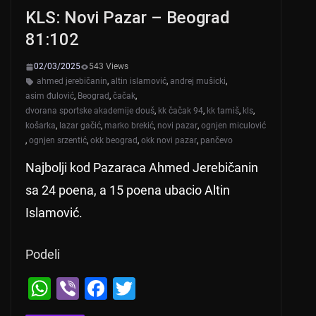
KLS: Novi Pazar – Beograd
81:102
02/03/2025
543 Views
ahmed jerebičanin
,
altin islamović
,
andrej mušicki
,
asim đulović
,
Beograd
,
čačak
,
dvorana sportske akademije douš
,
kk čačak 94
,
kk tamiš
,
kls
,
košarka
,
lazar gačić
,
marko brekić
,
novi pazar
,
ognjen miculović
,
ognjen srzentić
,
okk beograd
,
okk novi pazar
,
pančevo
Najbolji kod Pazaraca Ahmed Jerebičanin
sa 24 poena, a 15 poena ubacio Altin
Islamović.
Podeli
W
Vi
F
T
h
b
a
wi