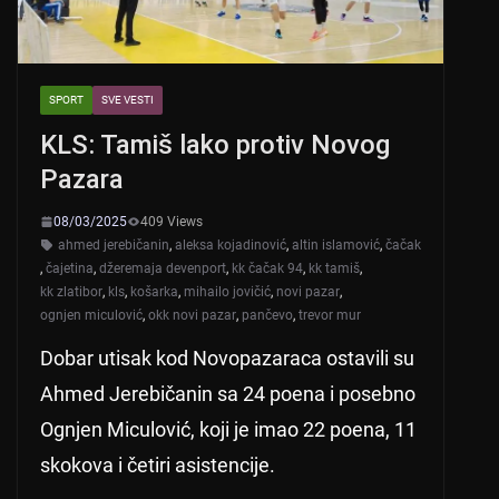
SPORT
SVE VESTI
KLS: Tamiš lako protiv Novog
Pazara
08/03/2025
409 Views
ahmed jerebičanin
,
aleksa kojadinović
,
altin islamović
,
čačak
,
čajetina
,
džeremaja devenport
,
kk čačak 94
,
kk tamiš
,
kk zlatibor
,
kls
,
košarka
,
mihailo jovičić
,
novi pazar
,
ognjen miculović
,
okk novi pazar
,
pančevo
,
trevor mur
Dobar utisak kod Novopazaraca ostavili su
Ahmed Jerebičanin sa 24 poena i posebno
Ognjen Miculović, koji je imao 22 poena, 11
skokova i četiri asistencije.