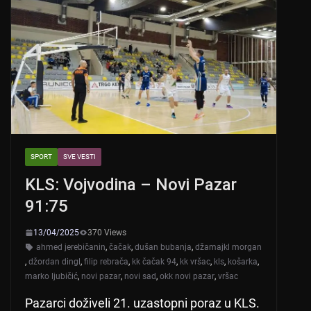
SPORT
SVE VESTI
KLS: Vojvodina – Novi Pazar
91:75
13/04/2025
370 Views
ahmed jerebičanin
,
čačak
,
dušan bubanja
,
džamajkl morgan
,
džordan dingl
,
filip rebrača
,
kk čačak 94
,
kk vršac
,
kls
,
košarka
,
marko ljubičić
,
novi pazar
,
novi sad
,
okk novi pazar
,
vršac
Pazarci doživeli 21. uzastopni poraz u KLS.