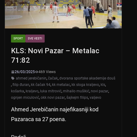
SPORT
SVE VESTI
KLS: Novi Pazar – Metalac
71:82
26/03/2025
469 Views
ahmed jerebičanin
,
čačak
,
dvorana sportske akademije douš
,
filip đuran
,
kk čačak 94
,
kk metalac
,
kk sloga kraljevo
,
kls
,
košarka
,
kraljevo
,
luka mitrović
,
mihailo mušikić
,
novi pazar
,
ognjen miculović
,
okk novi pazar
,
šajkejm filips
,
valjevo
Ahmed Jerebičanin najefikasniji kod
Pazaraca sa 27 poena.