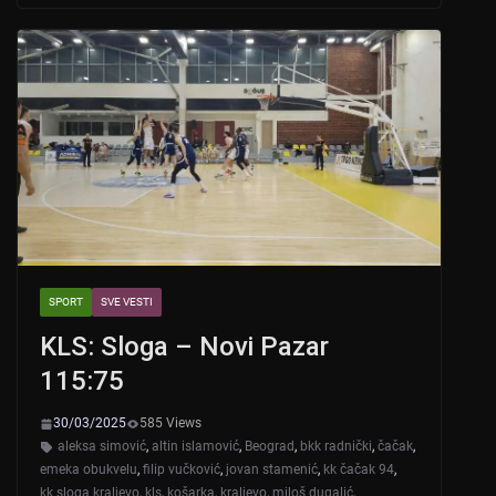
s
e
er
A
b
p
o
p
o
k
SPORT
SVE VESTI
KLS: Sloga – Novi Pazar
115:75
30/03/2025
585 Views
aleksa simović
,
altin islamović
,
Beograd
,
bkk radnički
,
čačak
,
emeka obukvelu
,
filip vučković
,
jovan stamenić
,
kk čačak 94
,
kk sloga kraljevo
,
kls
,
košarka
,
kraljevo
,
miloš dugalić
,