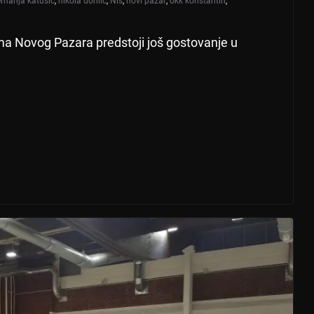
manja katušić
,
nikola đonlić
,
Niš
,
novi pazar
,
okk konstantin
,
ma Novog Pazara predstoji još gostovanje u