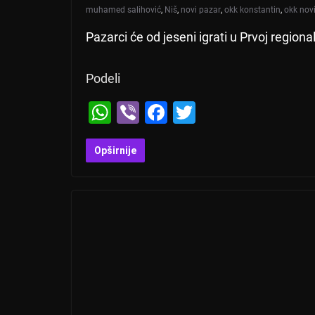
muhamed salihović
,
Niš
,
novi pazar
,
okk konstantin
,
okk nov
Pazarci će od jeseni igrati u Prvoj region
Podeli
W
Vi
F
T
h
b
a
wi
at
er
c
tt
Opširnije
s
e
er
A
b
p
o
p
o
k