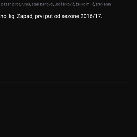
i pazar
,
pirot
,
ruma
,
stari banovci
,
uroš ivković
,
željko milić
,
zrenjanin
alnoj ligi Zapad, prvi put od sezone 2016/17.