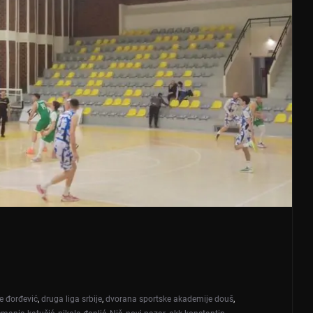
je đorđević
,
druga liga srbije
,
dvorana sportske akademije douš
,