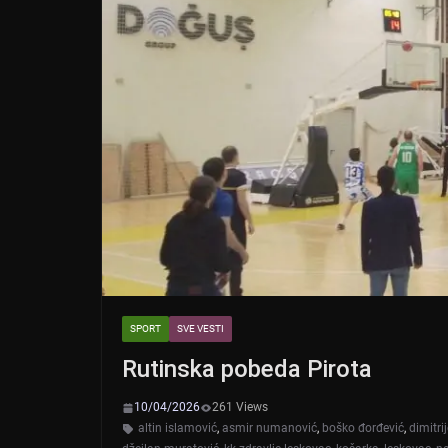
SPORT
SVE VESTI
Rutinska pobeda Pirota
10/04/2026
261 Views
altin islamović
,
asmir numanović
,
boško đorđević
,
dimitri