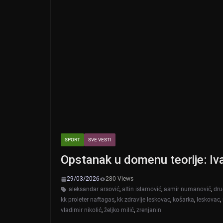
SPORT
SVE VESTI
Opstanak u domenu teorije: Iv
29/03/2026
280 Views
aleksandar arsović
,
altin islamović
,
asmir numanović
,
dru
kk proleter naftagas
,
kk zdravlje leskovac
,
košarka
,
leskovac
,
vladimir nikolić
,
željko milić
,
zrenjanin