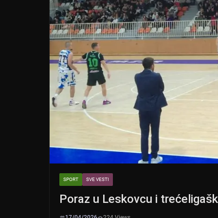
SPORT
SVE VESTI
Poraz u Leskovcu i trećeligašk
17/04/2026
224 Views