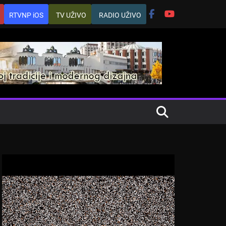
RTVNP iOS
TV UŽIVO
RADIO UŽIVO