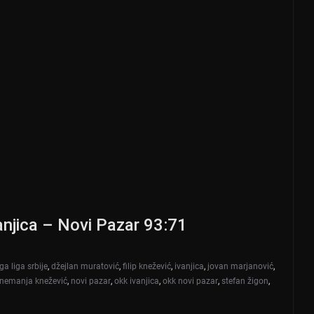
anjica – Novi Pazar 93:71
ga liga srbije
,
džejlan muratović
,
filip knežević
,
ivanjica
,
jovan marjanović
,
nemanja knežević
,
novi pazar
,
okk ivanjica
,
okk novi pazar
,
stefan žigon
,