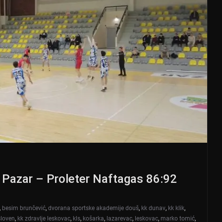
i Pazar – Proleter Naftagas 86:92
,
besim brunčević
,
dvorana sportske akademije douš
,
kk dunav
,
kk klik
,
sloven
,
kk zdravlje leskovac
,
kls
,
košarka
,
lazarevac
,
leskovac
,
marko tomić
,