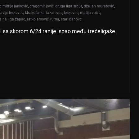
dimitrije janković
,
dragomir jović
,
druga liga srbije
,
džejlan muratović
,
ravlje leskovac
,
kls
,
košarka
,
lazarevac
,
leskovac
,
matija vučić
,
alna liga zapad
,
ratko arsović
,
ruma
,
stari banovci
li sa skorom 6/24 ranije ispao među trećeligaše.