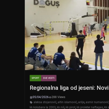
SPORT
SVE VESTI
Regionalna liga od jeseni: Nov
05/04/2026
288 Views
aleksa stojanović
,
altin islamović
,
arilje
,
asmir numanović
kk kolubara la 2003
,
kk niš
,
kk pirot
,
kk proleter naftagas
,
kk 