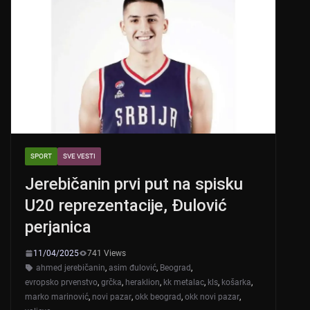
SPORT
SVE VESTI
Jerebičanin prvi put na spisku
U20 reprezentacije, Đulović
perjanica
11/04/2025
741 Views
ahmed jerebičanin
,
asim đulović
,
Beograd
,
evropsko prvenstvo
,
grčka
,
heraklion
,
kk metalac
,
kls
,
košarka
,
marko marinović
,
novi pazar
,
okk beograd
,
okk novi pazar
,