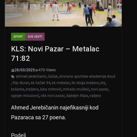
SPORT
SVE VESTI
KLS: Novi Pazar – Metalac
71:82
26/03/2025
470 Views
ahmed jerebičanin
,
čačak
,
dvorana sportske akademije douš
,
filip đuran
,
kk čačak 94
,
kk metalac
,
kk sloga kraljevo
,
kls
,
košarka
,
kraljevo
,
luka mitrović
,
mihailo mušikić
,
novi pazar
,
ognjen miculović
,
okk novi pazar
,
šajkejm filips
,
valjevo
Ahmed Jerebičanin najefikasniji kod
Pazaraca sa 27 poena.
Podeli