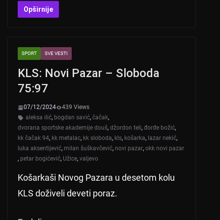
at
er
c
tt
Opširnije
s
e
er
A
b
SPORT
SVE VESTI
p
o
KLS: Novi Pazar – Sloboda
p
o
75:97
k
07/12/2024
439 Views
aleksa ilić
,
bogdan savić
,
čačak
,
dvorana sportske akademije douš
,
džordon teli
,
đorđe božić
,
kk čačak 94
,
kk metalac
,
kk sloboda
,
kls
,
košarka
,
lazar nekić
,
luka aksentijević
,
milan šuškavčević
,
novi pazar
,
okk novi pazar
,
petar bogićević
,
Užice
,
valjevo
Košarkaši Novog Pazara u desetom kolu
KLS doživeli deveti poraz.