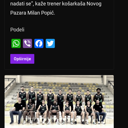
nadati se”, kaže trener košarkaša Novog
Pazara Milan Popić.
Podeli
W
Vi
F
T
h
b
a
wi
at
er
c
tt
Opširnije
s
e
er
A
b
p
o
p
o
k