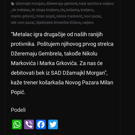
džamajkl morgan
,
džeremaja gembrel
,
hala sportova valjevo
,
kk metalac
,
kk sloga kraljevo
,
kls
,
košarka
,
kraljevo
,
marko grković
,
milan popić
,
nikola marković
,
novi pazar
,
okk novi pazar
,
Sjedinjene Američke Države
,
valjevo
“Metalac igra drugačije od naših ranijih
protivnika. Poštujem njihovog prvog strelca
Džeremaju Gembrela, takođe Nikolu
Markovića i Marka Grkovića. Za nas će
debitovati bek iz SAD Džamajkl Morgan”,
kaže trener košarkaša Novog Pazara Milan
Popić.
Podeli
W
Vi
F
T
h
b
a
wi