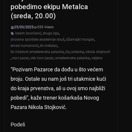
pobedimo ekipu Metalca
(sreda, 20.00)
25/03/2025
559 Views
besim brunčević
,
druga liga
,
dvorana sportske akademije douš
,
džamajkl morgan
,
emad numanović
,
kk metalac
,
kk mladost smederevska palanka
,
kls
,
košarka
,
nikola stojković
,
novi pazar
,
okk novi pazar
,
smederevska palanka
,
valjevo
“Pozivam Pazarce da dođu u što većem
broju. Ostale su nam još tri utakmice kući
do kraja prvenstva, ali u ovoj smo najbliži
pobedi”, kaže trener košarkaša Novog
Pazara Nikola Stojković.
Podeli