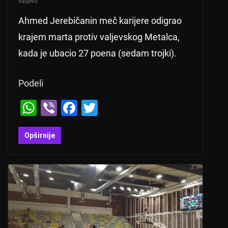
valjevo
Ahmed Jerebičanin meč karijere odigrao
krajem marta protiv valjevskog Metalca,
kada je ubacio 27 poena (sedam trojki).
Podeli
W
Vi
F
T
h
b
a
wi
at
er
c
tt
Opširnije
s
e
er
A
b
p
o
p
o
k