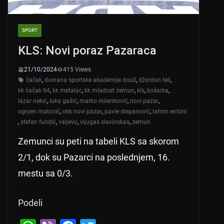
SPORT
KLS: Novi poraz Pazaraca
21/10/2024
415 Views
čačak
,
dvorana sportske akademije douš
,
džordon teli
,
kk čačak 94
,
kk metalac
,
kk mladost zemun
,
kls
,
košarka
,
lazar nekić
,
luka gašić
,
marko milenković
,
novi pazar
,
ognjen matović
,
okk novi pazar
,
pavle stepanović
,
rahim entoni
,
stefan fundić
,
valjevo
,
vijugas slavinskas
,
zemun
Zemunci su peti na tabeli KLS sa skorom
2/1, dok su Pazarci na poslednjem, 16.
mestu sa 0/3.
Podeli