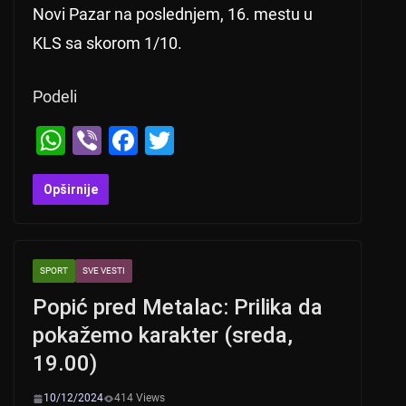
Novi Pazar na poslednjem, 16. mestu u
KLS sa skorom 1/10.
Podeli
W
Vi
F
T
h
b
a
wi
at
er
c
tt
Opširnije
s
e
er
A
b
SPORT
SVE VESTI
p
o
Popić pred Metalac: Prilika da
p
o
pokažemo karakter (sreda,
k
19.00)
10/12/2024
414 Views