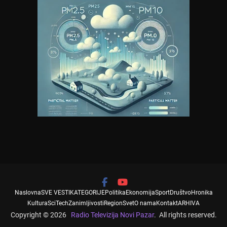
Naslovna
SVE VESTI
KATEGORIJE
Politika
Ekonomija
Sport
Društvo
Hronika
Kultura
SciTech
Zanimljivosti
Region
Svet
O nama
Kontakt
ARHIVA
Copyright © 2026
Radio Televizija Novi Pazar
. All rights reserved.