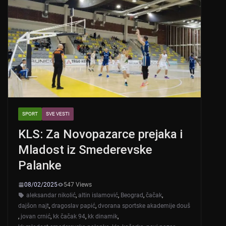
SPORT
SVE VESTI
KLS: Za Novopazarce prejaka i
Mladost iz Smederevske
Palanke
08/02/2025
547 Views
aleksandar nikolić
,
altin islamović
,
Beograd
,
čačak
,
dajšon najt
,
dragoslav papić
,
dvorana sportske akademije douš
,
jovan crnić
,
kk čačak 94
,
kk dinamik
,