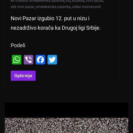
kk mladost smederevska palanka
,
kls
,
košarka
,
novi pazar
,
okk novi pazar
,
smederevska palanka
,
srđan krsmanović
Novi Pazar izgubio 12. put u nizu i
nezadrživo korača ka Drugoj ligi Srbije.
Podeli
W
Vi
F
T
h
b
a
wi
at
er
c
tt
Opširnije
s
e
er
A
b
p
o
p
o
k