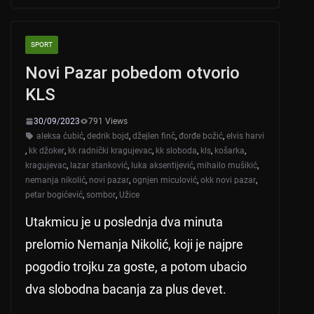
s
e
er
A
b
SPORT
p
o
Novi Pazar pobedom otvorio
p
o
KLS
k
30/09/2023
791 Views
aleksa ćubić
,
dedrik bojd
,
džejlen finč
,
đorđe božić
,
elvis harvi
,
kk džoker
,
kk radnički kragujevac
,
kk sloboda
,
kls
,
košarka
,
kragujevac
,
lazar stanković
,
luka aksentijević
,
mihailo mušikić
,
nemanja nikolić
,
novi pazar
,
ognjen miculović
,
okk novi pazar
,
petar bogićević
,
sombor
,
Užice
Utakmicu je u poslednja dva minuta
prelomio Nemanja Nikolić, koji je najpre
pogodio trojku za goste, a potom ubacio
dva slobodna bacanja za plus devet.