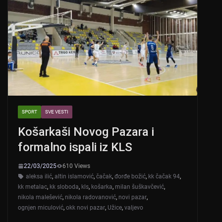
SPORT
SVE VESTI
Košarkaši Novog Pazara i
formalno ispali iz KLS
22/03/2025
610 Views
aleksa ilić
,
altin islamović
,
čačak
,
đorđe božić
,
kk čačak 94
,
kk metalac
,
kk sloboda
,
kls
,
košarka
,
milan šuškavčević
,
nikola malešević
,
nikola radovanović
,
novi pazar
,
ognjen miculović
,
okk novi pazar
,
Užice
,
valjevo