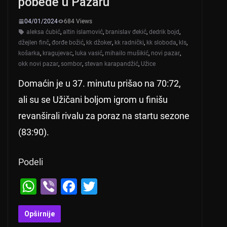
pobede u Pazaru
k
04/01/2024
684 Views
aleksa ćubić
,
altin islamović
,
branislav đekić
,
dedrik bojd
,
džejlen finč
,
đorđe božić
,
kk džoker
,
kk radnički
,
kk sloboda
,
kls
,
košarka
,
kragujevac
,
luka vasić
,
mihailo mušikić
,
novi pazar
,
okk novi pazar
,
sombor
,
stevan karapandžić
,
Užice
Domaćin je u 37. minutu prišao na 70:72,
ali su se Užičani boljom igrom u finišu
revanširali rivalu za poraz na startu sezone
(83:90).
Podeli
W
Vi
F
T
h
b
a
wi
at
er
c
tt
Opširnije