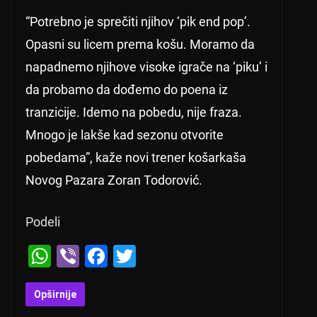
“Potrebno je sprečiti njihov ‘pik end pop’.
Opasni su licem prema košu. Moramo da
napadnemo njihove visoke igrače na ‘piku’ i
da probamo da dođemo do poena iz
tranzicije. Idemo na pobedu, nije fraza.
Mnogo je lakše kad sezonu otvorite
pobedama”, kaže novi trener košarkaša
Novog Pazara Zoran Todorović.
Podeli
W
Vi
F
T
h
b
a
wi
at
er
c
tt
Opširnije