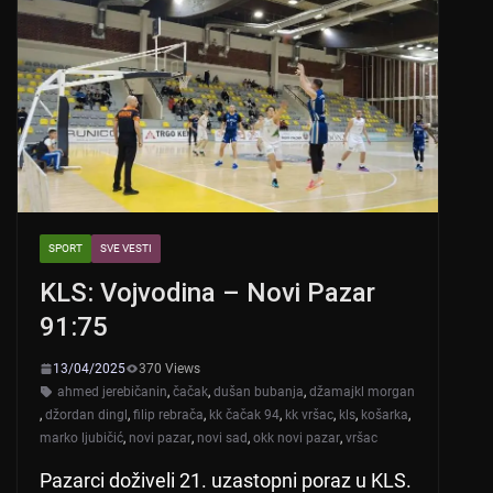
SPORT
SVE VESTI
KLS: Vojvodina – Novi Pazar
91:75
13/04/2025
370 Views
ahmed jerebičanin
,
čačak
,
dušan bubanja
,
džamajkl morgan
,
džordan dingl
,
filip rebrača
,
kk čačak 94
,
kk vršac
,
kls
,
košarka
,
marko ljubičić
,
novi pazar
,
novi sad
,
okk novi pazar
,
vršac
Pazarci doživeli 21. uzastopni poraz u KLS.