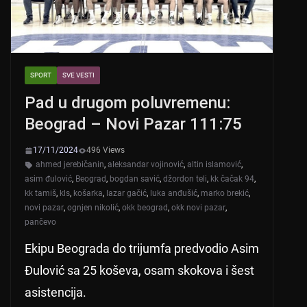
SPORT
SVE VESTI
Pad u drugom poluvremenu:
Beograd – Novi Pazar 111:75
17/11/2024
496 Views
ahmed jerebičanin
,
aleksandar vojinović
,
altin islamović
,
asim đulović
,
Beograd
,
bogdan savić
,
džordon teli
,
kk čačak 94
,
kk tamiš
,
kls
,
košarka
,
lazar gačić
,
luka anđušić
,
marko brekić
,
novi pazar
,
ognjen nikolić
,
okk beograd
,
okk novi pazar
,
pančevo
Ekipu Beograda do trijumfa predvodio Asim
Đulović sa 25 koševa, osam skokova i šest
asistencija.