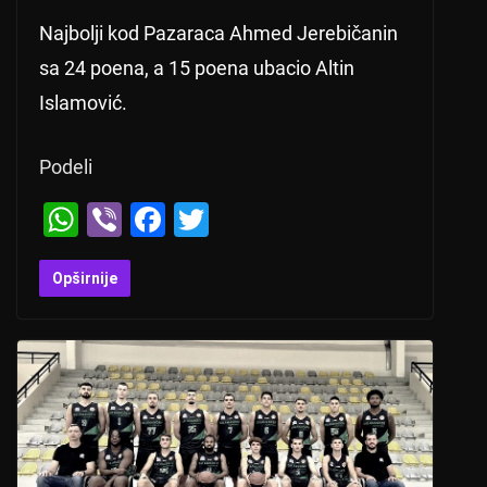
Najbolji kod Pazaraca Ahmed Jerebičanin
sa 24 poena, a 15 poena ubacio Altin
Islamović.
Podeli
W
Vi
F
T
h
b
a
wi
at
er
c
tt
Opširnije
s
e
er
A
b
p
o
p
o
k