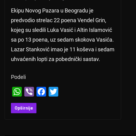
Ekipu Novog Pazara u Beogradu je
predvodio strelac 22 poena Vendel Grin,
kojeg su sledili Luka Vasić i Altin Islamović
sa po 13 poena, uz sedam skokova Vasića.
Lazar Stanković imao je 11 koševa i sedam
uhvaćenih lopti za pobednički sastav.
Podeli
W
Vi
F
T
h
b
a
wi
at
er
c
tt
Opširnije
s
e
er
A
b