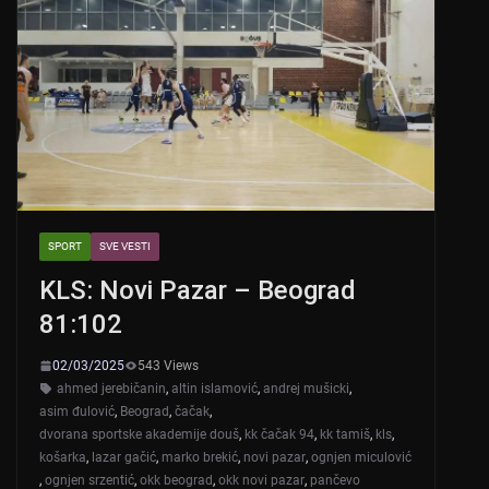
SPORT
SVE VESTI
KLS: Novi Pazar – Beograd
81:102
02/03/2025
543 Views
ahmed jerebičanin
,
altin islamović
,
andrej mušicki
,
asim đulović
,
Beograd
,
čačak
,
dvorana sportske akademije douš
,
kk čačak 94
,
kk tamiš
,
kls
,
košarka
,
lazar gačić
,
marko brekić
,
novi pazar
,
ognjen miculović
,
ognjen srzentić
,
okk beograd
,
okk novi pazar
,
pančevo