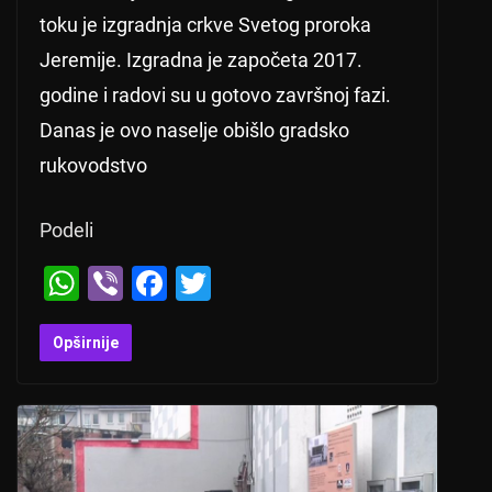
toku je izgradnja crkve Svetog proroka
Jeremije. Izgradna je započeta 2017.
godine i radovi su u gotovo završnoj fazi.
Danas je ovo naselje obišlo gradsko
rukovodstvo
Podeli
W
Vi
F
T
h
b
a
wi
at
er
c
tt
Opširnije
s
e
er
A
b
p
o