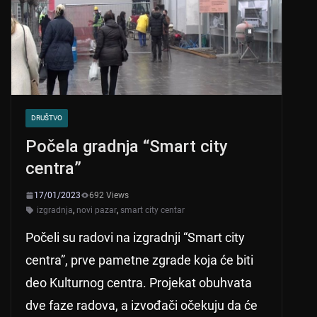
p
o
k
DRUŠTVO
Počela gradnja “Smart city
centra”
17/01/2023
692 Views
izgradnja
,
novi pazar
,
smart city centar
Počeli su radovi na izgradnji “Smart city
centra”, prve pametne zgrade koja će biti
deo Kulturnog centra. Projekat obuhvata
dve faze radova, a izvođači očekuju da će