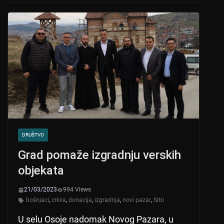
s
e
er
A
b
p
o
p
o
k
DRUŠTVO
Grad pomaže izgradnju verskih
objekata
21/03/2023
994 Views
bošnjaci
,
crkva
,
donacija
,
izgradnja
,
novi pazar
,
Srbi
U selu Osoje nadomak Novog Pazara, u