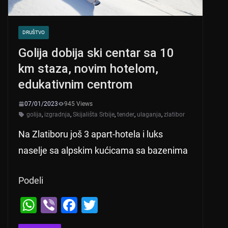
DRUŠTVO
Golija dobija ski centar sa 10
km staza, novim hotelom,
edukativnim centrom
07/01/2023
945 Views
golija
,
izgradnja
,
Skijališta Srbije
,
tender
,
ulaganja
,
zlatibor
Na Zlatiboru još 3 apart-hotela i luks
naselje sa alpskim kućicama sa bazenima
Podeli
W
Vi
F
T
h
b
a
wi