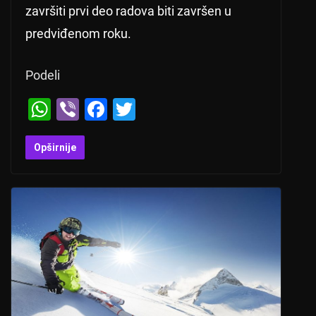
završiti prvi deo radova biti završen u
predviđenom roku.
Podeli
W
Vi
F
T
h
b
a
wi
at
er
c
tt
Opširnije
s
e
er
A
b
p
o
p
o
k