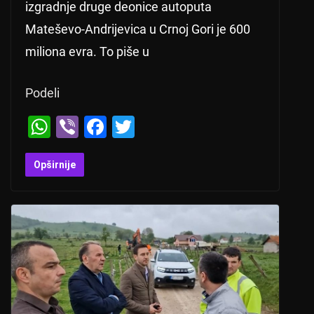
izgradnje druge deonice autoputa
Mateševo-Andrijevica u Crnoj Gori je 600
miliona evra. To piše u
Podeli
W
Vi
F
T
h
b
a
wi
at
er
c
tt
Opširnije
s
e
er
A
b
p
o
p
o
k