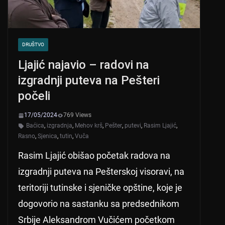
DRUŠTVO
Ljajić najavio – radovi na
izgradnji puteva na Pešteri
počeli
17/05/2024
769 Views
Baćica
,
izgradnja
,
Mehov krš
,
Pešter
,
putevi
,
Rasim Ljajić
,
Rasno
,
Sjenica
,
tutin
,
Vuča
Rasim Ljajić obišao početak radova na
izgradnji puteva na Pešterskoj visoravi, na
teritoriji tutinske i sjeničke opštine, koje je
dogovorio na sastanku sa predsednikom
Srbije Aleksandrom Vučićem početkom