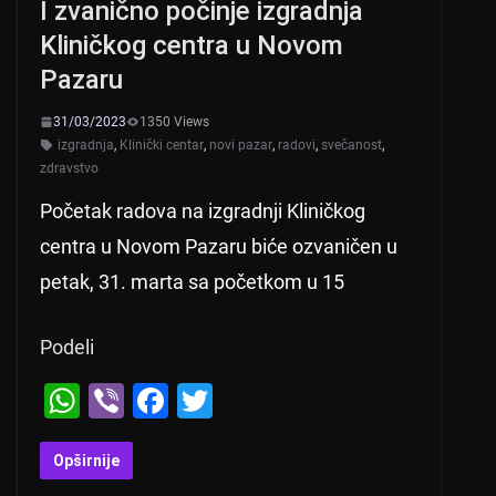
I zvanično počinje izgradnja
Kliničkog centra u Novom
Pazaru
31/03/2023
1350 Views
izgradnja
,
Klinički centar
,
novi pazar
,
radovi
,
svečanost
,
zdravstvo
Početak radova na izgradnji Kliničkog
centra u Novom Pazaru biće ozvaničen u
petak, 31. marta sa početkom u 15
Podeli
W
Vi
F
T
h
b
a
wi
at
er
c
tt
Opširnije