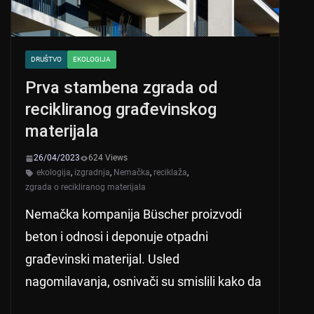
DRUŠTVO
EKOLOGIJA
Prva stambena zgrada od
recikliranog građevinskog
materijala
26/04/2023
624 Views
ekologija
,
izgradnja
,
Nemačka
,
reciklaža
,
zgrada o recikliranog materijala
Nemačka kompanija Büscher proizvodi
beton i odnosi i deponuje otpadni
građevinski materijal. Usled
nagomilavanja, osnivači su smislili kako da