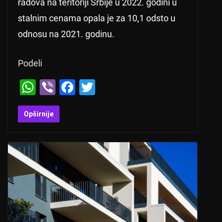
radova na teritoriji Srbije u 2022. godini u
stalnim cenama opala je za 10,1 odsto u
odnosu na 2021. godinu.
Podeli
W
Vi
F
T
h
b
a
wi
at
er
c
tt
Opširnije
s
e
er
A
b
p
o
p
o
k