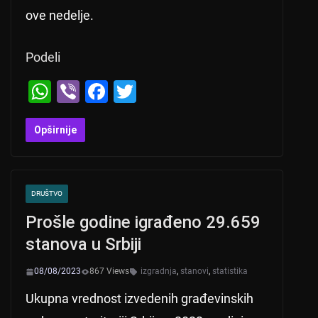
ove nedelje.
Podeli
W
Vi
F
T
h
b
a
wi
at
er
c
tt
Opširnije
s
e
er
A
b
DRUŠTVO
p
o
Prošle godine igrađeno 29.659
p
o
stanova u Srbiji
k
08/08/2023
867 Views
izgradnja
,
stanovi
,
statistika
Ukupna vrednost izvedenih građevinskih