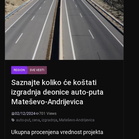
REGION
SVE VESTI
Saznajte koliko će koštati
izgradnja deonice auto-puta
Mateševo-Andrijevica
02/12/2024
701 Views
auto-put
,
cena
,
izgradnja
,
Mateševo-Andrijevica
Ukupna procenjena vrednost projekta