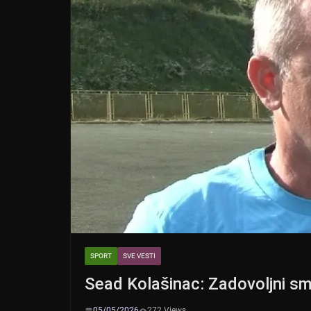
SPORT
SVE VESTI
Sead Kolašinac: Zadovoljni sm
05/05/2026
272 Views