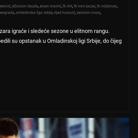
leković
,
džonson dauda
,
ersan mavrić
,
fk imt
,
fk novi pazar
,
fk voždovac
,
Beograda
,
omladinska liga srbije
,
rijad husović
,
samson nvulu
,
ra igraće i sledeće sezone u elitnom rangu.
ili su opstanak u Omladinskoj ligi Srbije, do čijeg