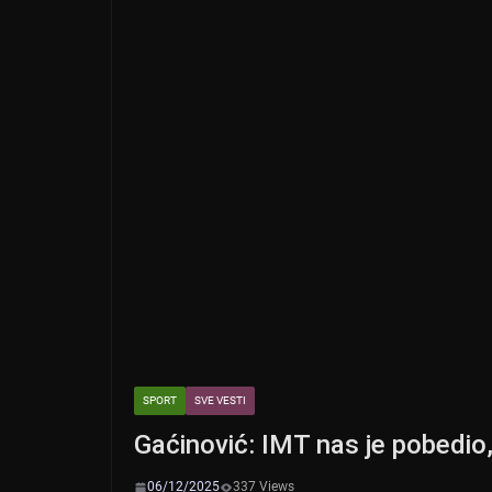
k
SPORT
SVE VESTI
Gaćinović: IMT nas je pobedio
06/12/2025
337 Views