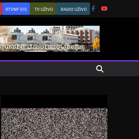
RTVNP iOS
TV UŽIVO
RADIO UŽIVO