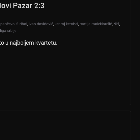
ovi Pazar 2:3
r pančevo
,
fudbal
,
ivan davidović
,
kenroj kembel
,
matija malekinušić
,
Niš
,
liga srbije
o u najboljem kvartetu.